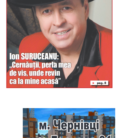
Буковина