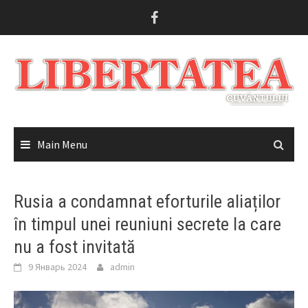
Skip
to
content
Main Menu
Rusia a condamnat eforturile aliaților
în timpul unei reuniuni secrete la care
nu a fost invitată
9 Январь 2024
admin