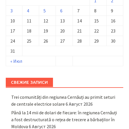
1
2
3
4
5
6
7
8
9
10
11
12
13
14
15
16
17
18
19
20
21
22
23
24
25
26
27
28
29
30
31
« Июл
СВЕЖИЕ ЗАПИСИ
Trei comunități din regiunea Cernăuți au primit seturi
de centrale electrice solare
6 Август 2026
Până la 14 mii de dolari de fiecare: în regiunea Cernăuți
a fost destructurată o rețea de trecere a bărbaților în
Moldova
6 Август 2026