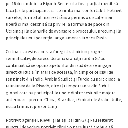
pe 16 decembrie la Riyadh. Secretul a fost parțial menit să
facă țările participante să se simtă mai confortabil. Potrivit
surselor, formatul mai restrâns a permis o discuție mai
liberă și mai deschisă cu privire la formula de pace din
Ucraina și la planurile de avansare a procesului, precum și la
principiile unui potențial angajament viitor cu Rusia.
Cu toate acestea, nu s-a înregistrat niciun progres
semnificativ, deoarece Ucraina și aliații săi din G7 au
continuat să se opună apelurilor din sud de a se angaja
direct cu Rusia. În afară de aceasta, în timp ce oficiali de
rang înalt din India, Arabia Saudită și Turcia au participat la
reuniunea de la Riyadh, alte țări importante din Sudul
global care au participat la unele dintre sesiunile majore
anterioare, precum China, Brazilia și Emiratele Arabe Unite,
nu au trimis reprezentanți.
Potrivit agenției, Kievul și aliații săi din G7 și-au reiterat
punctul de vedere potrivit căruia o pace justă trebuie să