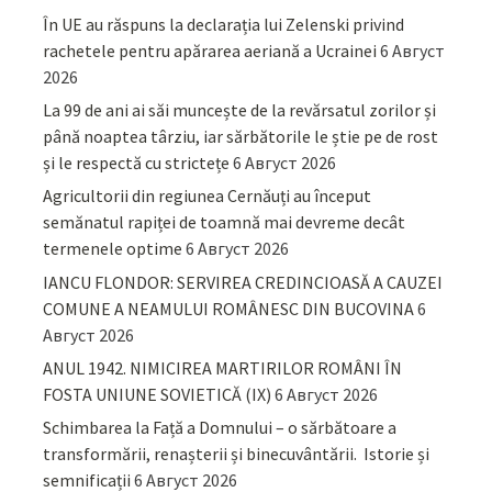
În UE au răspuns la declarația lui Zelenski privind
rachetele pentru apărarea aeriană a Ucrainei
6 Август
2026
La 99 de ani ai săi muncește de la revărsatul zorilor și
până noaptea târziu, iar sărbătorile le știe pe de rost
și le respectă cu strictețe
6 Август 2026
Agricultorii din regiunea Cernăuți au început
semănatul rapiței de toamnă mai devreme decât
termenele optime
6 Август 2026
IANCU FLONDOR: SERVIREA CREDINCIOASĂ A CAUZEI
COMUNE A NEAMULUI ROMÂNESC DIN BUCOVINA
6
Август 2026
ANUL 1942. NIMICIREA MARTIRILOR ROMÂNI ÎN
FOSTA UNIUNE SOVIETICĂ (IX)
6 Август 2026
Schimbarea la Față a Domnului – o sărbătoare a
transformării, renașterii și binecuvântării. Istorie și
semnificații
6 Август 2026