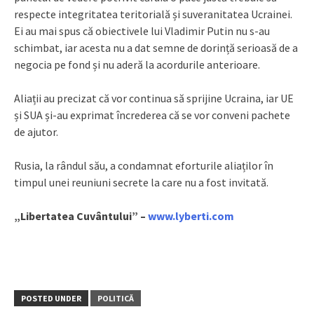
respecte integritatea teritorială și suveranitatea Ucrainei.
Ei au mai spus că obiectivele lui Vladimir Putin nu s-au
schimbat, iar acesta nu a dat semne de dorință serioasă de a
negocia pe fond și nu aderă la acordurile anterioare.
Aliații au precizat că vor continua să sprijine Ucraina, iar UE
și SUA și-au exprimat încrederea că se vor conveni pachete
de ajutor.
Rusia, la rândul său, a condamnat eforturile aliaților în
timpul unei reuniuni secrete la care nu a fost invitată.
„Libertatea Cuvântului” –
www.lyberti.com
POSTED UNDER
POLITICĂ