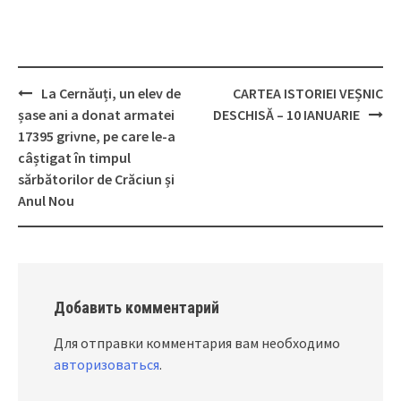
La Cernăuți, un elev de
CARTEA ISTORIEI VEȘNIC
Post
șase ani a donat armatei
DESCHISĂ – 10 IANUARIE
navigation
17395 grivne, pe care le-a
câștigat în timpul
sărbătorilor de Crăciun și
Anul Nou
Добавить комментарий
Для отправки комментария вам необходимо
авторизоваться
.