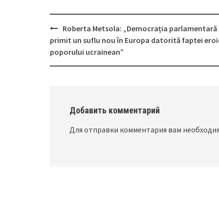
Roberta Metsola: „Democrația parlamentară
Post
primit un suflu nou în Europa datorită faptei eroi
navigation
poporului ucrainean”
Добавить комментарий
Для отправки комментария вам необход