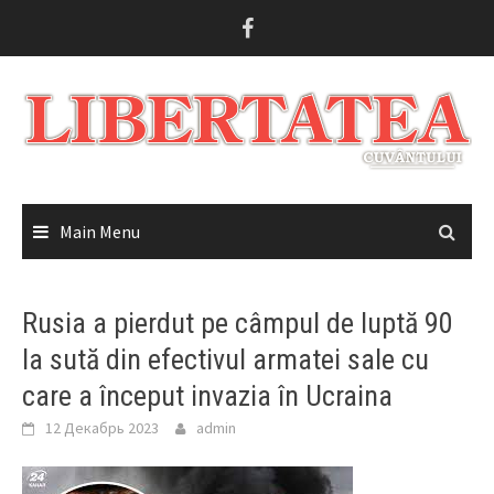
Skip
to
content
Main Menu
Rusia a pierdut pe câmpul de luptă 90
la sută din efectivul armatei sale cu
care a început invazia în Ucraina
12 Декабрь 2023
admin