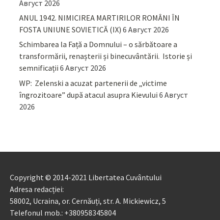
Август 2026
ANUL 1942. NIMICIREA MARTIRILOR ROMÂNI ÎN
FOSTA UNIUNE SOVIETICĂ (IX)
6 Август 2026
Schimbarea la Față a Domnului – o sărbătoare a
transformării, renașterii și binecuvântării. Istorie și
semnificații
6 Август 2026
WP: Zelenski a acuzat partenerii de „victime
îngrozitoare” după atacul asupra Kievului
6 Август
2026
Copyright © 2014-2021 Libertatea Cuvântului
Adresa redacției:
58002, Ucraina, or. Cernăuți, str. A. Mickiewicz, 5
Telefonul mob.: +380958345804