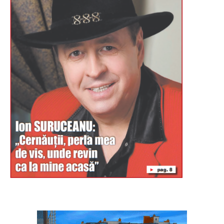
Буковина