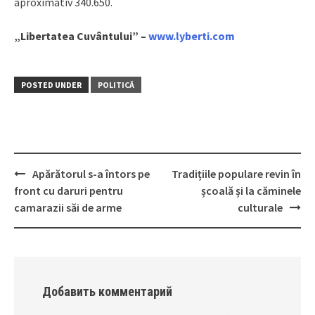
aproximativ 340.650.
„Libertatea Cuvântului” –
www.lyberti.com
POSTED UNDER
POLITICĂ
Apărătorul s-a întors pe
Tradițiile populare revin în
Post
front cu daruri pentru
școală și la căminele
navigation
camarazii săi de arme
culturale
Добавить комментарий