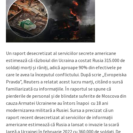
Un raport desecretizat al serviciilor secrete americane
estimează că războiul din Ucraina a costat Rusia 315.000 de
soldați morți și răniți, adică aproape 90% din efectivele pe
care le avea la începutul conflictului. După scrie „Evropeiska
Pravda”, Reuters a relatat acest lucru marți, citând o sursă
familiarizată cu informațiile. În raportul se spune că
pierderile de personal și de blindate suferite de Moscova din
cauza Armatei Ucrainene au întors înapoi cu 18 ani
modernizarea militară a Rusiei. Sursa a precizat că un
raport recent desecretizat al serviciilor de informații
americane estimează că Rusia a lansat o invazie la scară
largă a Ucrainei în februarie 2022 cu 360.000 de soldați. De