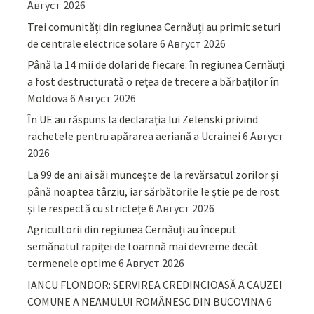
Август 2026
Trei comunități din regiunea Cernăuți au primit seturi
de centrale electrice solare
6 Август 2026
Până la 14 mii de dolari de fiecare: în regiunea Cernăuți
a fost destructurată o rețea de trecere a bărbaților în
Moldova
6 Август 2026
În UE au răspuns la declarația lui Zelenski privind
rachetele pentru apărarea aeriană a Ucrainei
6 Август
2026
La 99 de ani ai săi muncește de la revărsatul zorilor și
până noaptea târziu, iar sărbătorile le știe pe de rost
și le respectă cu strictețe
6 Август 2026
Agricultorii din regiunea Cernăuți au început
semănatul rapiței de toamnă mai devreme decât
termenele optime
6 Август 2026
IANCU FLONDOR: SERVIREA CREDINCIOASĂ A CAUZEI
COMUNE A NEAMULUI ROMÂNESC DIN BUCOVINA
6