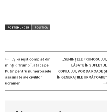
POSTED UNDER
POLITICĂ
„Și-a ieșit complet din
„SEMINȚELE FRUMOSULUI,
Post
minți»: Trump îl atacă pe
LĂSATE ÎN SUFLETUL
navigation
Putin pentru numeroasele
COPILULUI, VOR DA ROADE ȘI
asasinate ale civililor
ÎN GENERAȚIILE URMĂTOARE”
ucraineni