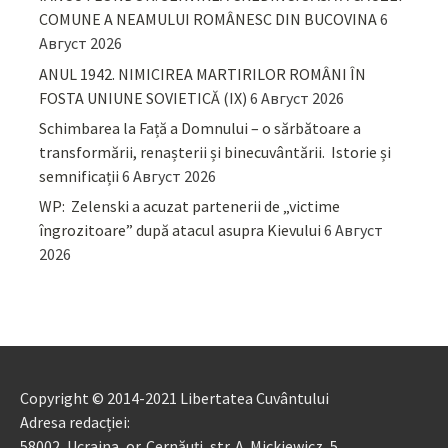
COMUNE A NEAMULUI ROMÂNESC DIN BUCOVINA
6
Август 2026
ANUL 1942. NIMICIREA MARTIRILOR ROMÂNI ÎN
FOSTA UNIUNE SOVIETICĂ (IX)
6 Август 2026
Schimbarea la Față a Domnului – o sărbătoare a
transformării, renașterii și binecuvântării. Istorie și
semnificații
6 Август 2026
WP: Zelenski a acuzat partenerii de „victime
îngrozitoare” după atacul asupra Kievului
6 Август
2026
Copyright © 2014-2021 Libertatea Cuvântului
Adresa redacției:
58002, Ucraina, or. Cernăuți, str. A. Mickiewicz, 5