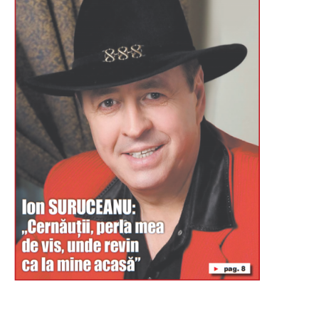
Буковина