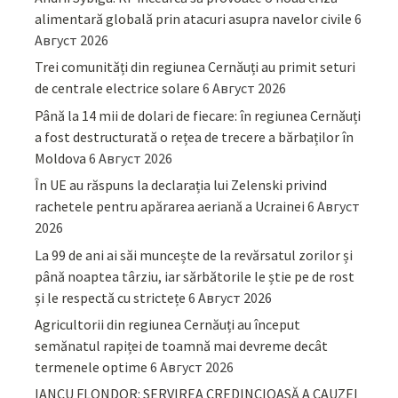
alimentară globală prin atacuri asupra navelor civile
6
Август 2026
Trei comunități din regiunea Cernăuți au primit seturi
de centrale electrice solare
6 Август 2026
Până la 14 mii de dolari de fiecare: în regiunea Cernăuți
a fost destructurată o rețea de trecere a bărbaților în
Moldova
6 Август 2026
În UE au răspuns la declarația lui Zelenski privind
rachetele pentru apărarea aeriană a Ucrainei
6 Август
2026
La 99 de ani ai săi muncește de la revărsatul zorilor și
până noaptea târziu, iar sărbătorile le știe pe de rost
și le respectă cu strictețe
6 Август 2026
Agricultorii din regiunea Cernăuți au început
semănatul rapiței de toamnă mai devreme decât
termenele optime
6 Август 2026
IANCU FLONDOR: SERVIREA CREDINCIOASĂ A CAUZEI