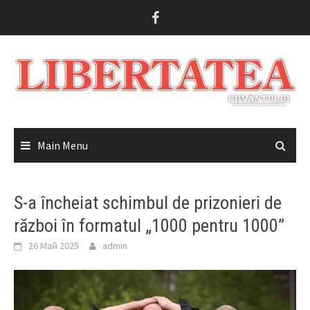
Skip
to
content
Main Menu
S-a încheiat schimbul de prizonieri de
război în formatul „1000 pentru 1000”
26 Май 2025
admin