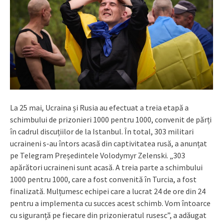
La 25 mai, Ucraina și Rusia au efectuat a treia etapă a
schimbului de prizonieri 1000 pentru 1000, convenit de părți
în cadrul discuțiilor de la Istanbul. În total, 303 militari
ucraineni s-au întors acasă din captivitatea rusă, a anunțat
pe Telegram Președintele Volodymyr Zelenski. „303
apărători ucraineni sunt acasă. A treia parte a schimbului
1000 pentru 1000, care a fost convenită în Turcia, a fost
finalizată. Mulțumesc echipei care a lucrat 24 de ore din 24
pentru a implementa cu succes acest schimb. Vom întoarce
cu siguranță pe fiecare din prizonieratul rusesc”, a adăugat