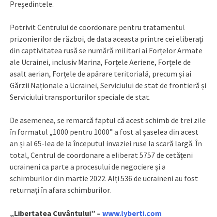
Președintele.
Potrivit Centrului de coordonare pentru tratamentul
prizonierilor de război, de data aceasta printre cei eliberați
din captivitatea rusă se numără militari ai Forțelor Armate
ale Ucrainei, inclusiv Marina, Forțele Aeriene, Forțele de
asalt aerian, Forțele de apărare teritorială, precum și ai
Gărzii Naționale a Ucrainei, Serviciului de stat de frontieră și
Serviciului transporturilor speciale de stat.
De asemenea, se remarcă faptul că acest schimb de trei zile
în formatul „1000 pentru 1000” a fost al șaselea din acest
an și al 65-lea de la începutul invaziei ruse la scară largă. În
total, Centrul de coordonare a eliberat 5757 de cetățeni
ucraineni ca parte a procesului de negociere și a
schimburilor din martie 2022. Alți 536 de ucraineni au fost
returnați în afara schimburilor.
„Libertatea Cuvântului” –
www.lyberti.com