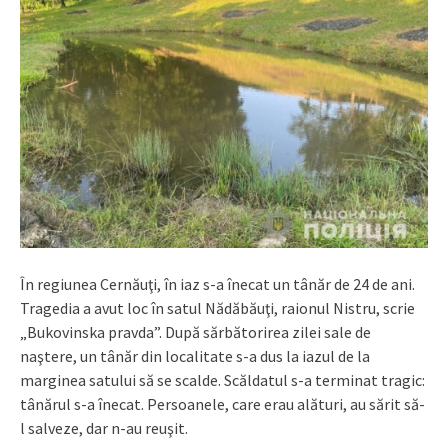
În regiunea Cernăuţi, în iaz s-a înecat un tânăr de 24 de ani.
Tragedia a avut loc în satul Nădăbăuţi, raionul Nistru, scrie
„Bukovinska pravda”. După sărbătorirea zilei sale de
naştere, un tânăr din localitate s-a dus la iazul de la
marginea satului să se scalde. Scăldatul s-a terminat tragic:
tânărul s-a înecat. Persoanele, care erau alături, au sărit să-
l salveze, dar n-au reuşit.