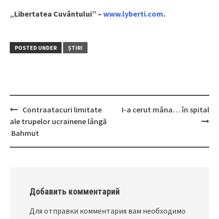
„Libertatea Cuvântului” –
www.lyberti.com
.
POSTED UNDER
ȘTIRI
Contraatacuri limitate
I-a cerut mâna… în spital
Post
ale trupelor ucrainene lângă
navigation
Bahmut
Добавить комментарий
Для отправки комментария вам необходимо