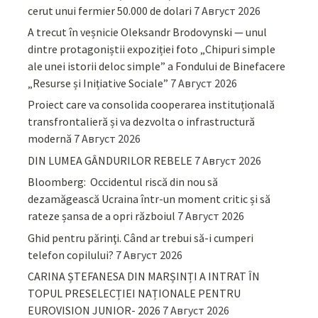
cerut unui fermier 50.000 de dolari
7 Август 2026
A trecut în veșnicie Oleksandr Brodovynski — unul
dintre protagoniștii expoziției foto „Chipuri simple
ale unei istorii deloc simple” a Fondului de Binefacere
„Resurse și Inițiative Sociale”
7 Август 2026
Proiect care va consolida cooperarea instituțională
transfrontalieră și va dezvolta o infrastructură
modernă
7 Август 2026
DIN LUMEA GÂNDURILOR REBELE
7 Август 2026
Bloomberg: Occidentul riscă din nou să
dezamăgească Ucraina într-un moment critic și să
rateze șansa de a opri războiul
7 Август 2026
Ghid pentru părinţi. Când ar trebui să-i cumperi
telefon copilului?
7 Август 2026
CARINA ȘTEFANESA DIN MARȘINȚI A INTRAT ÎN
TOPUL PRESELECȚIEI NAȚIONALE PENTRU
EUROVISION JUNIOR- 2026
7 Август 2026