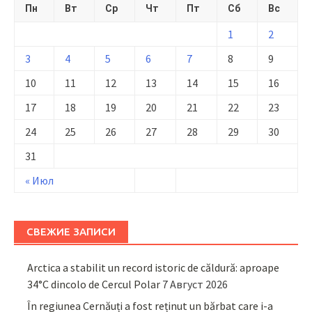
Пн
Вт
Ср
Чт
Пт
Сб
Вс
1
2
3
4
5
6
7
8
9
10
11
12
13
14
15
16
17
18
19
20
21
22
23
24
25
26
27
28
29
30
31
« Июл
СВЕЖИЕ ЗАПИСИ
Arctica a stabilit un record istoric de căldură: aproape
34°C dincolo de Cercul Polar
7 Август 2026
În regiunea Cernăuți a fost reținut un bărbat care i-a