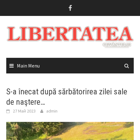
Skip
to
content
Main Menu
S-a înecat după sărbătorirea zilei sale
de naştere…
27 Май 2023
admin