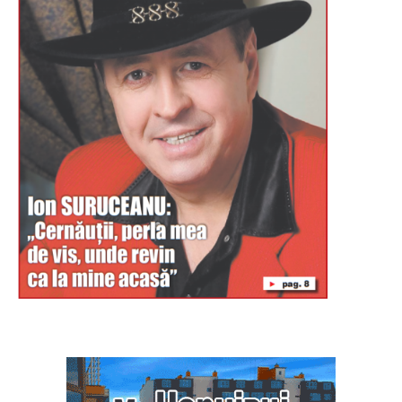
Буковина