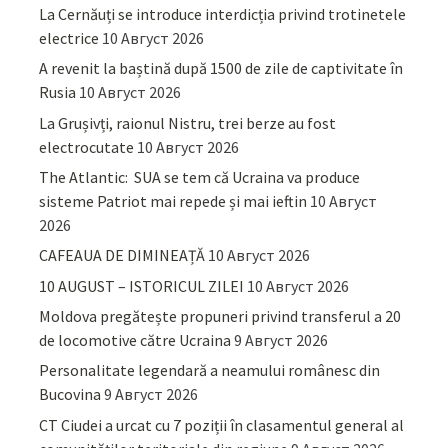
La Cernăuți se introduce interdicția privind trotinetele
electrice
10 Август 2026
A revenit la baștină după 1500 de zile de captivitate în
Rusia
10 Август 2026
La Grușivți, raionul Nistru, trei berze au fost
electrocutate
10 Август 2026
The Atlantic: SUA se tem că Ucraina va produce
sisteme Patriot mai repede și mai ieftin
10 Август
2026
CAFEAUA DE DIMINEAȚĂ
10 Август 2026
10 AUGUST – ISTORICUL ZILEI
10 Август 2026
Moldova pregătește propuneri privind transferul a 20
de locomotive către Ucraina
9 Август 2026
Personalitate legendară a neamului românesc din
Bucovina
9 Август 2026
CT Ciudei a urcat cu 7 poziții în clasamentul general al