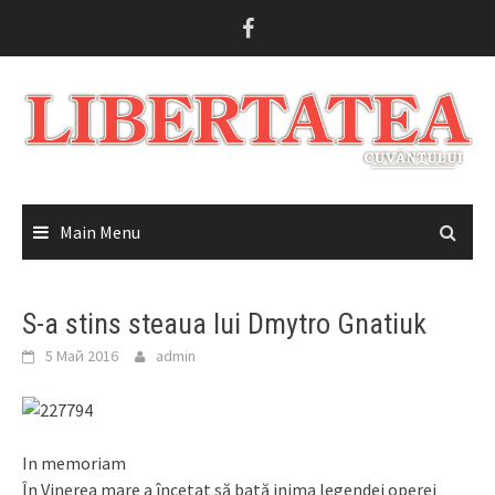
Skip
to
content
Main Menu
S-a stins steaua lui Dmytro Gnatiuk
5 Май 2016
admin
In memoriam
În Vinerea mare a încetat să bată inima legendei operei