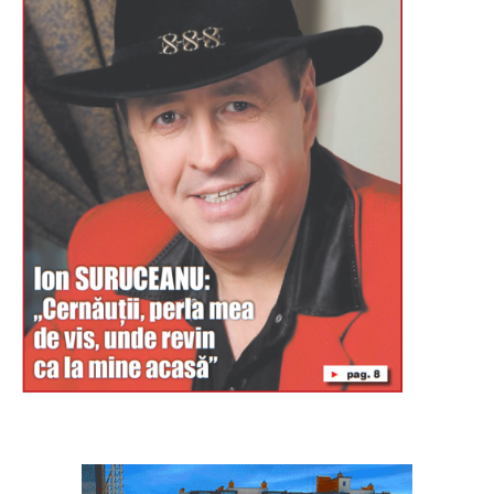
Буковина