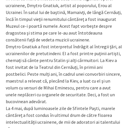
ucrainene, Dmytro Gnatiuk, artist al poporului, Erou al
Ucrainei. În satul lui de baştină, Mamaivţi, de lângă Cernăuţi,
încă în timpul vieţii renumitului cântăreţ a fost inaugurat
Muzeul ce-i poartă numele. Acest fapt vorbeşte despre
dragostea şi stima pe care le-au avut întotdeauna
consătenii faţă de vedeta muzicii ucrainene.
Dmytro Gnatiuk a fost interpretul îndrăgit al întregii ţări, al
ucrainenilor de pretutindeni. El a fost printre puţinii artişti,
chemaţi să cânte pentru Stalin şi alţi cârmuitori. La Kiev a
fost invitat de la Teatrul din Cernăuţi, în primii ani
postbelici. Peste mulţi ani, în cadrul unei convorbiri sincere,
maestrul a relevat că, plecând la Kiev, a luat cu el şi un
volum cu versuri de Mihai Eminescu, pentru care a avut
unele neplăceri cu organele de securitate. Deci, a fost un
bucovinean adevărat.
La 4 mai, după luminoasele zile de Sfintele Paşti, marele
cântăreţ a fost condus în ultimul drum de către floarea
intelectualităţii ucrainene, de mii de adoratori ai talentului