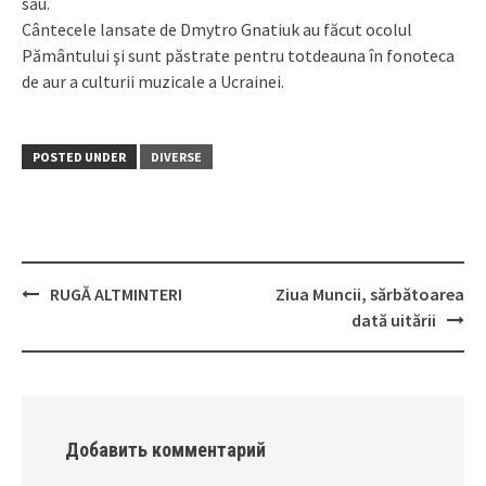
său.
Cântecele lansate de Dmytro Gnatiuk au făcut ocolul
Pământului şi sunt păstrate pentru totdeauna în fonoteca
de aur a culturii muzicale a Ucrainei.
POSTED UNDER
DIVERSE
RUGĂ ALTMINTERI
Ziua Muncii, sărbătoarea
Post
dată uitării
navigation
Добавить комментарий