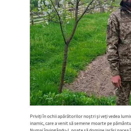
Priviți în ochii apărătorilor noștri și veți vedea lu
inamic, care a venit să semene moarte pe pământul 
Numai învingându-l, poate să domine iarăși pacea în