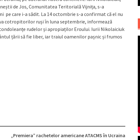
ăneștii de Jos, Comunitatea Teritorială Vijnița, s-a
mi pe care i-a sădit. La 14 octombrie s-a confirmat că el nu
iva cotropitorilor ruși în luna septembrie, informează
ondoleanțe rudelor și apropiaților Eroului. Iurii Nikolaiciuk
ântul țării să fie liber, iar traiul oamenilor pașnic și frumos
„Premiera” rachetelor americane ATACMS în Ucraina