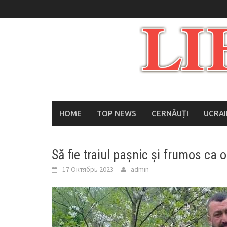
Skip
to
content
HOME
TOP NEWS
CERNĂUȚI
UCRA
Să fie traiul pașnic și frumos ca o
17 Октябрь 2023
admin