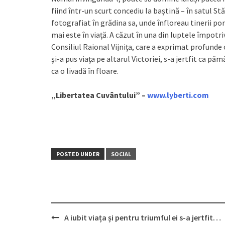
fiind într-un scurt concediu la baștină – în satul St
fotografiat în grădina sa, unde înfloreau tinerii po
mai este în viață. A căzut în una din luptele împotr
Consiliul Raional Vijnița, care a exprimat profunde c
și-a pus viața pe altarul Victoriei, s-a jertfit ca păm
ca o livadă în floare.
„Libertatea Cuvântului” –
www.lyberti.com
POSTED UNDER
SOCIAL
A iubit viața și pentru triumful ei s-a jertfit…