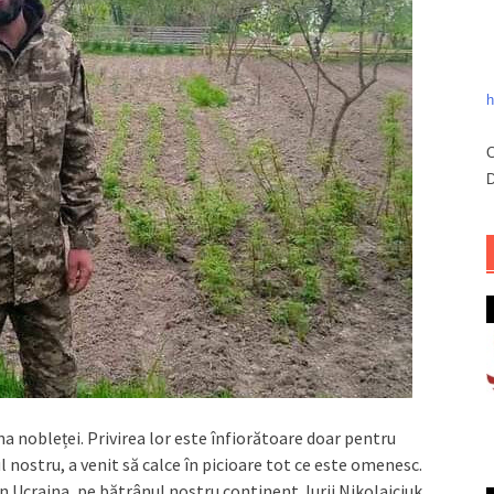
h
C
D
mina nobleței. Privirea lor este înfiorătoare doar pentru
nostru, a venit să calce în picioare tot ce este omenesc.
 Ucraina, pe bătrânul nostru continent. Iurii Nikolaiciuk,