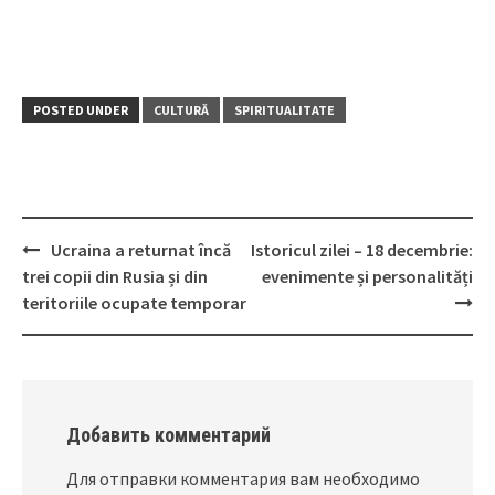
POSTED UNDER
CULTURĂ
SPIRITUALITATE
Ucraina a returnat încă
Istoricul zilei – 18 decembrie:
Post
trei copii din Rusia și din
evenimente și personalități
navigation
teritoriile ocupate temporar
Добавить комментарий
Для отправки комментария вам необходимо