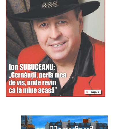
Буковина