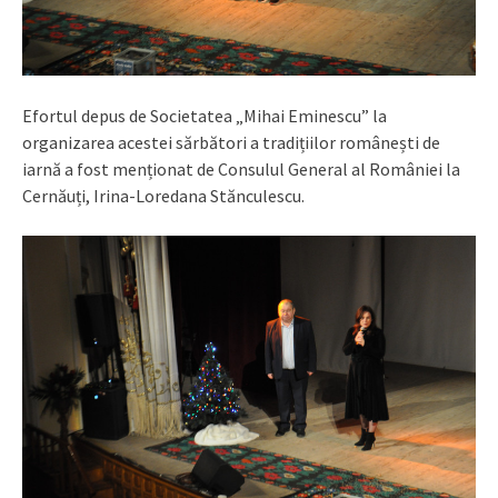
Efortul depus de Societatea „Mihai Eminescu” la
organizarea acestei sărbători a tradițiilor românești de
iarnă a fost menționat de Consulul General al României la
Cernăuți, Irina-Loredana Stănculescu.