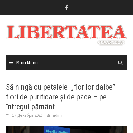
Skip
to
content
Main Menu
Să ningă cu petalele „florilor dalbe” –
flori de purificare și de pace – pe
întregul pământ
17 Декабрь 2023
admin