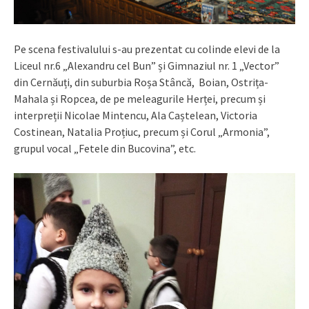
Pe scena festivalului s-au prezentat cu colinde elevi de la
Liceul nr.6 „Alexandru cel Bun” și Gimnaziul nr. 1 „Vector”
din Cernăuți, din suburbia Roșa Stâncă, Boian, Ostrița-
Mahala și Ropcea, de pe meleagurile Herței, precum și
interpreții Nicolae Mintencu, Ala Caștelean, Victoria
Costinean, Natalia Proțiuc, precum și Corul „Armonia”,
grupul vocal „Fetele din Bucovina”, etc.