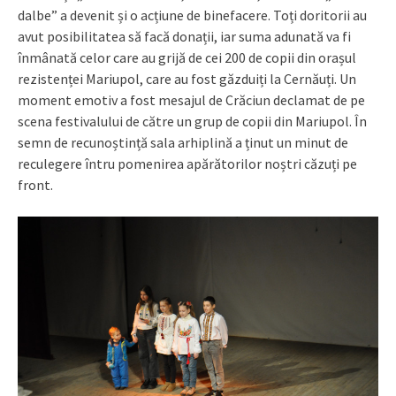
dalbe” a devenit și o acțiune de binefacere. Toți doritorii au
avut posibilitatea să facă donații, iar suma adunată va fi
înmânată celor care au grijă de cei 200 de copii din orașul
rezistenței Mariupol, care au fost găzduiți la Cernăuți. Un
moment emotiv a fost mesajul de Crăciun declamat de pe
scena festivalului de către un grup de copii din Mariupol. În
semn de recunoștință sala arhiplină a ținut un minut de
reculegere întru pomenirea apărătorilor noștri căzuți pe
front.