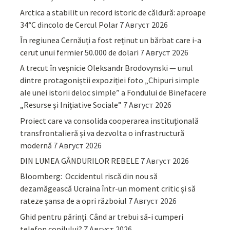
Arctica a stabilit un record istoric de căldură: aproape
34°C dincolo de Cercul Polar
7 Август 2026
În regiunea Cernăuți a fost reținut un bărbat care i-a
cerut unui fermier 50.000 de dolari
7 Август 2026
A trecut în veșnicie Oleksandr Brodovynski — unul
dintre protagoniștii expoziției foto „Chipuri simple
ale unei istorii deloc simple” a Fondului de Binefacere
„Resurse și Inițiative Sociale”
7 Август 2026
Proiect care va consolida cooperarea instituțională
transfrontalieră și va dezvolta o infrastructură
modernă
7 Август 2026
DIN LUMEA GÂNDURILOR REBELE
7 Август 2026
Bloomberg: Occidentul riscă din nou să
dezamăgească Ucraina într-un moment critic și să
rateze șansa de a opri războiul
7 Август 2026
Ghid pentru părinţi. Când ar trebui să-i cumperi
telefon copilului?
7 Август 2026