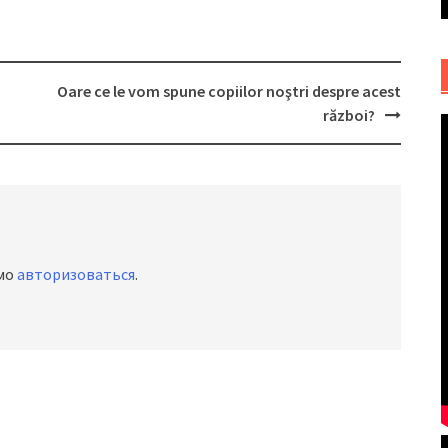
Oare ce le vom spune copiilor noştri despre acest
război?
имо
авторизоваться
.