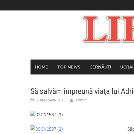
Skip
to
content
HOME
TOP NEWS
CERNĂUȚI
UCRA
Să salvăm împreună viaţa lui Adri
6 Февраль 2015
admin
Săp