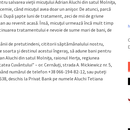
tru salvarea vieţii micuţului Adrian Aluchi din satul Molniţa,
ucemie, când micuţul avea doar un anişor. De atunci, parcă
hi. După şapte luni de tratament, zeci de mii de grivne
an au revenit acasă. Însă, micuţul urmează încă mult timp
h
tinuarea tratamentului e nevoie de sume mari de bani, de
C
ânii de pretutindeni, cititorii săptămânalului nostru,
D
e soarta şi destinul acestui îngeraş, să adune bani pentru
 Aluchi din satul Molniţa, raionul Herţa, regiunea
tatea Cuvântului” – or. Cernăuţi, strada A. Mickiewicz nr. 5,
ând numărul de telefon +38 066-194-82-12, sau puteţi
638, deschis la Privat Bank pe numele Aluchi Tetiana