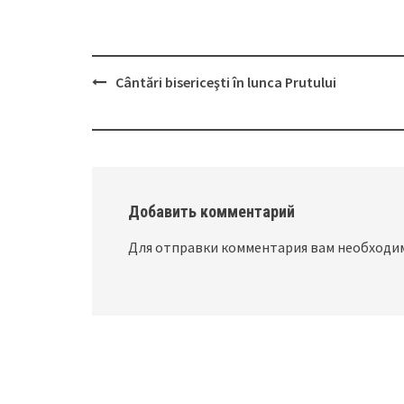
Cântări bisericeşti în lunca Prutului
Post
navigation
Добавить комментарий
Для отправки комментария вам необход