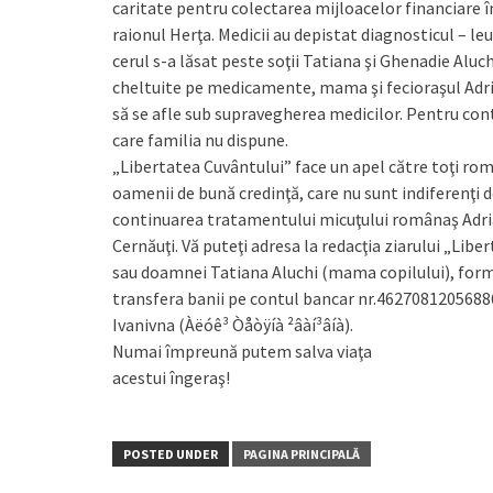
caritate pentru colectarea mijloacelor financiare în
raionul Herţa. Medicii au depistat diagnosticul – le
cerul s-a lăsat peste soţii Tatiana şi Ghenadie Aluc
cheltuite pe medicamente, mama şi fecioraşul Adri
să se afle sub supravegherea medicilor. Pentru con
care familia nu dispune.
„Libertatea Cuvântului” face un apel către toţi rom
oamenii de bună credinţă, care nu sunt indiferenţi d
continuarea tratamentului micuţului românaş Adrian
Cernăuţi. Vă puteţi adresa la redacţia ziarului „Liber
sau doamnei Tatiana Aluchi (mama copilului), form
transfera banii pe contul bancar nr.4627081205688
Ivanivna (Àëóê³ Òåòÿíà ²âàí³âíà).
Numai împreună putem salva viaţa
acestui îngeraş!
POSTED UNDER
PAGINA PRINCIPALĂ