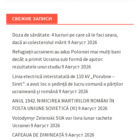
СВЕЖИЕ ЗАПИСИ
Doza de sănătate. 4 lucruri pe care să le faci seara,
dacă ai colesterolul mărit
9 Август 2026
Refugiații ucraineni au adus Poloniei mai mulți bani
decât a primit Ucraina sub formă de ajutor:
rezultatele unui studiu
9 Август 2026
Linia electrică interstatală de 110 kV „Porubne –
Siret”: a avut loc o ședință de lucru comună a părților
ucraineană și română
9 Август 2026
ANUL 1942. NIMICIREA MARTIRILOR ROMÂNI ÎN
FOSTA UNIUNE SOVIETICĂ (XI)
9 Август 2026
Volodymyr Zelenski: SUA vor livra lunar rachete
Ucrainei
9 Август 2026
CAFEAUA DE DIMINEAȚĂ
9 Август 2026