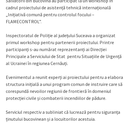
Salvatorii din Bucovina au participat la un workshop în
cadrul proiectului de asistență tehnică internațională
„Inițiativă comună pentru controlul focului –
FLAMECONTROL”.
Inspectoratul de Poliție al județului Suceava a organizat
primul workshop pentru partenerii proiectului. Printre
participanți s-au numărat reprezentanți ai Direcției
Principale a Serviciului de Stat pentru Situațiile de Urgență
al Ucrainei în regiunea Cernăuți.
Evenimentul a reunit experți ai proiectului pentru a elabora
structura inițială a unui program comun de instruire care să
corespundă nevoilor regiunii de frontieră în domeniul
protecției civile și combaterii incendiilor de pădure.
Serviciul respectiv a subliniat că lucrează pentru siguranța
ținutului bucovinean și a locuitorilor acestuia.