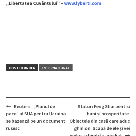
„Libertatea Cuvântului” –
www.lyberti.com
POSTED UNDER
INTERNAŢIONAL
Reuters: „Planul de
Sfaturi Feng Shui pentru
Post
pace” al SUA pentru Ucraina
bani şi prosperitate.
navigation
se bazează pe un document
Obiectele din casă care aduc
rusesc
ghinion. Scapă de ele și vei
vedea schimbări imediat