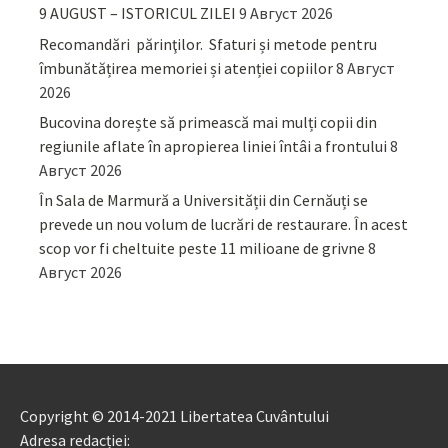
9 AUGUST – ISTORICUL ZILEI
9 Август 2026
Recomandări părinţilor. Sfaturi și metode pentru
îmbunătățirea memoriei și atenției copiilor
8 Август
2026
Bucovina dorește să primească mai mulți copii din
regiunile aflate în apropierea liniei întâi a frontului
8
Август 2026
În Sala de Marmură a Universității din Cernăuți se
prevede un nou volum de lucrări de restaurare. În acest
scop vor fi cheltuite peste 11 milioane de grivne
8
Август 2026
Copyright © 2014-2021 Libertatea Cuvântului
Adresa redacției: