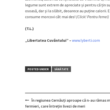
legume sunt extrem de apreciate și pentru că țin su
osoasă, dar și la slăbit, deoarece au puține calorii
consume morcovi cât mai des!
(Click! Pentru femei)
(T.L.)
„Libertatea Cuvântului” –
www.lyberti.com
POSTED UNDER
SĂNĂTATE
În regiunea Cernăuți aproape că n-au rămas m
Post
fermieri, care întrețin livezi de meri