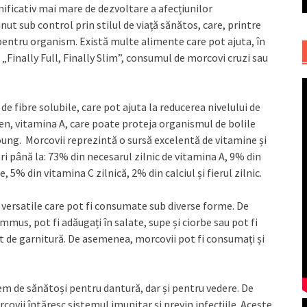
nificativ mai mare de dezvoltare a afecțiunilor
inut sub control prin stilul de viață sănătos, care, printre
entru organism. Există multe alimente care pot ajuta, în
i „Finally Full, Finally Slim”, consumul de morcovi cruzi sau
de fibre solubile, care pot ajuta la reducerea nivelului de
en, vitamina A, care poate proteja organismul de bolile
 Young. Morcovii reprezintă o sursă excelentă de vitamine și
i până la: 73% din necesarul zilnic de vitamina A, 9% din
, 5% din vitamina C zilnică, 2% din calciul și fierul zilnic.
versatile care pot fi consumate sub diverse forme. De
ummus, pot fi adăugați în salate, supe și ciorbe sau pot fi
post de garnitură. De asemenea, morcovii pot fi consumați și
em de sănătoși pentru dantură, dar și pentru vedere. De
ovii întăresc sistemul imunitar și previn infecțiile. Aceste