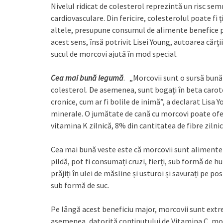
Nivelul ridicat de colesterol reprezintă un risc sem
cardiovasculare. Din fericire, colesterolul poate fi ț
altele, presupune consumul de alimente benefice p
acest sens, însă potrivit Lisei Young, autoarea cărți
sucul de morcovi ajută în mod special.
Cea mai bună legumă
. „Morcovii sunt o sursă bună 
colesterol. De asemenea, sunt bogați în beta carot
cronice, cum ar fi bolile de inimă”, a declarat Lisa
minerale. O jumătate de cană cu morcovi poate ofer
vitamina K zilnică, 8% din cantitatea de fibre zilnice
Cea mai bună veste este că morcovii sunt alimente 
pildă, pot fi consumați cruzi, fierți, sub formă de h
prăjiți în ulei de măsline și usturoi și savurați pe 
sub formă de suc.
Pe lângă acest beneficiu major, morcovii sunt extr
asemenea, datorită conținutului de Vitamina C, morc