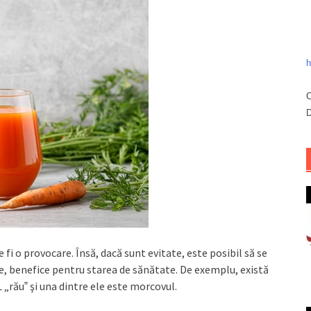
h
C
D
 o provocare. Însă, dacă sunt evitate, este posibil să se
e, benefice pentru starea de sănătate. De exemplu, există
„rău‟ şi una dintre ele este morcovul.