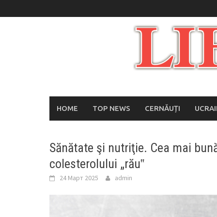
Skip
to
content
HOME
TOP NEWS
CERNĂUȚI
UCRA
Sănătate şi nutriţie. Cea mai bun
colesterolului „rău‟
24 Март 2025
admin