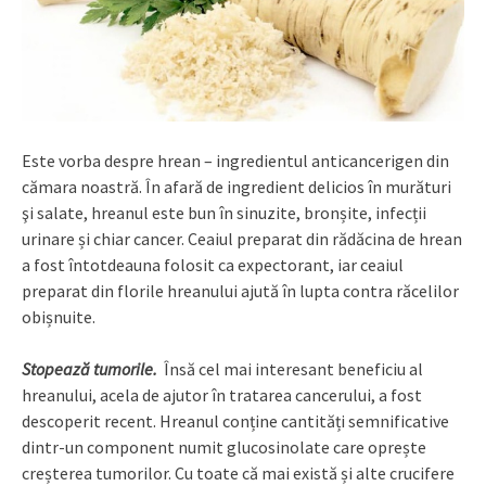
Este vorba despre hrean – ingredientul anticancerigen din
cămara noastră. În afară de ingredient delicios în murături
şi salate, hreanul este bun în sinuzite, bronșite, infecții
urinare și chiar cancer. Ceaiul preparat din rădăcina de hrean
a fost întotdeauna folosit ca expectorant, iar ceaiul
preparat din florile hreanului ajută în lupta contra răcelilor
obișnuite.
Stopează tumorile.
Însă cel mai interesant beneficiu al
hreanului, acela de ajutor în tratarea cancerului, a fost
descoperit recent. Hreanul conține cantități semnificative
dintr-un component numit glucosinolate care oprește
creșterea tumorilor. Cu toate că mai există și alte crucifere