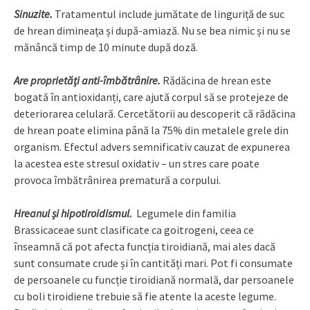
Sinuzite.
Tratamentul include jumătate de linguriță de suc
de hrean dimineața și după-amiază. Nu se bea nimic și nu se
mănâncă timp de 10 minute după doză.
Are proprietăți anti-îmbătrânire.
Rădăcina de hrean este
bogată în antioxidanți, care ajută corpul să se protejeze de
deteriorarea celulară. Cercetătorii au descoperit că rădăcina
de hrean poate elimina până la 75% din metalele grele din
organism. Efectul advers semnificativ cauzat de expunerea
la acestea este stresul oxidativ – un stres care poate
provoca îmbătrânirea prematură a corpului.
Hreanul și hipotiroidismul.
Legumele din familia
Brassicaceae sunt clasificate ca goitrogeni, ceea ce
înseamnă că pot afecta funcția tiroidiană, mai ales dacă
sunt consumate crude și în cantități mari. Pot fi consumate
de persoanele cu funcție tiroidiană normală, dar persoanele
cu boli tiroidiene trebuie să fie atente la aceste legume.