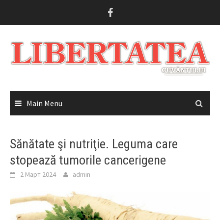
Skip
to
content
Main Menu
Sănătate şi nutriţie. Leguma care
stopează tumorile cancerigene
2 Март 2024
admin