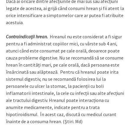
Dacă ai oricare dintre afecțiunile de mai sus sau afecțiuni
legate de acestea, ai grijă când consumi hrean și fii atent la
orice intensificare a simptomelor care ar putea fi atribuite
acestuia.
Contraindicații hrean.
Hreanul nu este considerat a fi sigur
pentru a fi administrat copiilor mici, cu vârste sub 4 ani,
atunci când este consumat pe cale orală, deoarece poate
cauza probleme digestive. Nu se recomandă să se consume
hrean în cantități mari, pe cale orală, dacă persoana este
însărcinată sau alăptează. Pentru că hreanul poate irita
sistemul digestiv, nu se recomandă folosirea lui la
persoanele cu ulcer la stomac, la pacienții cu boli
inflamatorii intestinale, la cele cu infecții sau alte afecțiuni
ale tractului digestiv. Hreanul poate interacționa cu
anumite medicamente, indicate pentru a trata
hipotiroidismul. În acest caz, discută cu medicul curant
înainte de a consuma hrean. (Ştiri. Md)