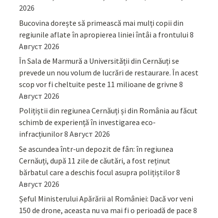
2026
Bucovina dorește să primească mai mulți copii din
regiunile aflate în apropierea liniei întâi a frontului
8
Август 2026
În Sala de Marmură a Universității din Cernăuți se
prevede un nou volum de lucrări de restaurare. În acest
scop vor fi cheltuite peste 11 milioane de grivne
8
Август 2026
Polițiștii din regiunea Cernăuți și din România au făcut
schimb de experiență în investigarea eco-
infracțiunilor
8 Август 2026
Se ascundea într-un depozit de fân: în regiunea
Cernăuți, după 11 zile de căutări, a fost reținut
bărbatul care a deschis focul asupra polițiștilor
8
Август 2026
Șeful Ministerului Apărării al României: Dacă vor veni
150 de drone, aceasta nu va mai fi o perioadă de pace
8