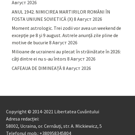
Август 2026
ANUL 1942. NIMICIREA MARTIRILOR ROMÂNI ÎN
FOSTA UNIUNE SOVIETICĂ (X)
8 Август 2026
Moment astrologic. Trei zodii vor avea un weekend de
excepție pe 8 și 9 august. Astrele anunță zile pline de
motive de bucurie
8 Август 2026
Milioane de ucraineni au plecat în străinătate în 2026:
câți dintre ei nu s-au întors
8 Август 2026
CAFEAUA DE DIMINEAȚĂ
8 Август 2026
Copyright © 2014-2021 Libertatea Cuvântului
Adresa redacției:
58002, Ucraina, or. Cernăuți, str. A. Mickiewicz, 5
Telefonul mob.: +380958345804