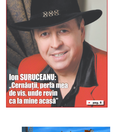
Буковина