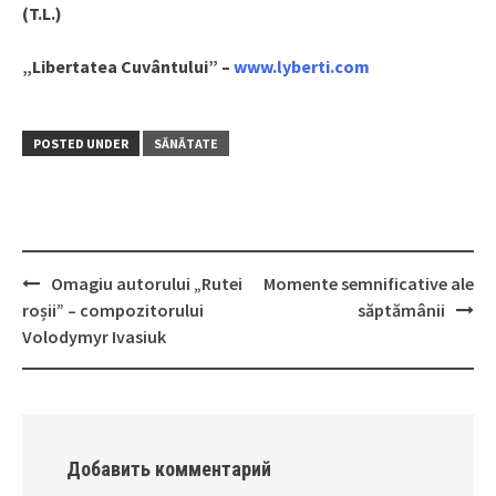
(T.L.)
„Libertatea Cuvântului” –
www.lyberti.com
POSTED UNDER
SĂNĂTATE
Omagiu autorului „Rutei
Momente semnificative ale
Post
roșii” – compozitorului
săptămânii
navigation
Volodymyr Ivasiuk
Добавить комментарий