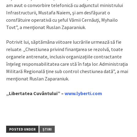
am avut o convorbire telefonică cu adjunctul ministrului
Infrastructurii, Mustafa Naiem, şi am desfăşurat o
consfătuire operativă cu şeful Vămii Cernăuţi, Myhailo
Tovt”, a menţionat Ruslan Zaparaniuk.
Potrivit lui, săptămâna viitoare lucrările urmează să fie
reluate. „Chestiunea privind finanţarea se rezolvă, toate
organele antrenate, inclusiv organizaţiile contractante
înţeleg responsabilitatea care stă în faţa lor. Administraţia
Militară Regională ţine sub control chestiunea dată”, a mai
menţionat Ruslan Zaparaniuk.
„Libertatea Cuvântului” –
www.lyberti.com
POSTED UNDER
ȘTIRI