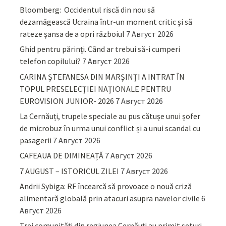
Bloomberg: Occidentul riscă din nou să
dezamăgească Ucraina într-un moment critic și să
rateze șansa de a opri războiul
7 Август 2026
Ghid pentru părinţi. Când ar trebui să-i cumperi
telefon copilului?
7 Август 2026
CARINA ȘTEFANESA DIN MARȘINȚI A INTRAT ÎN
TOPUL PRESELECȚIEI NAȚIONALE PENTRU
EUROVISION JUNIOR- 2026
7 Август 2026
La Cernăuți, trupele speciale au pus cătușe unui șofer
de microbuz în urma unui conflict și a unui scandal cu
pasagerii
7 Август 2026
CAFEAUA DE DIMINEAȚĂ
7 Август 2026
7 AUGUST – ISTORICUL ZILEI
7 Август 2026
Andrii Sybiga: RF încearcă să provoace o nouă criză
alimentară globală prin atacuri asupra navelor civile
6
Август 2026
Trei comunități din regiunea Cernăuți au primit seturi