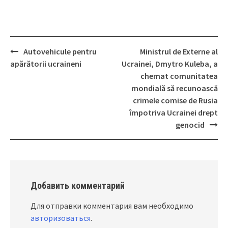
Autovehicule pentru
Ministrul de Externe al
Post
apărătorii ucraineni
Ucrainei, Dmytro Kuleba, a
navigation
chemat comunitatea
mondială să recunoască
crimele comise de Rusia
împotriva Ucrainei drept
genocid
Добавить комментарий
Для отправки комментария вам необходимо
авторизоваться
.