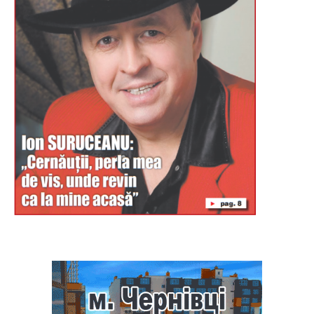
Буковина