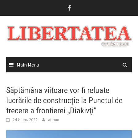
Skip
to
content
Main Menu
Săptămâna viitoare vor fi reluate
lucrările de construcţie la Punctul de
trecere a frontierei „Diakivţi”
24 Июль 2022
admin