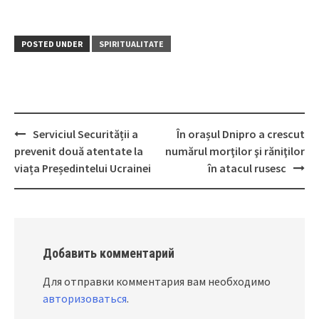
POSTED UNDER
SPIRITUALITATE
Serviciul Securității a
În orașul Dnipro a crescut
Post
prevenit două atentate la
numărul morţilor şi răniţilor
navigation
viața Președintelui Ucrainei
în atacul rusesc
Добавить комментарий
Для отправки комментария вам необходимо
авторизоваться
.