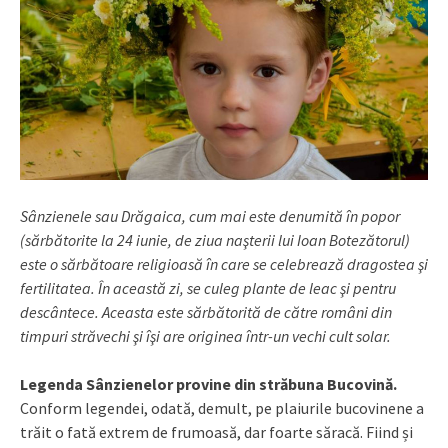
Sânzienele sau Drăgaica, cum mai este denumită în popor
(sărbătorite la 24 iunie, de ziua naşterii lui Ioan Botezătorul)
este o sărbătoare religioasă în care se celebrează dragostea şi
fertilitatea. În această zi, se culeg plante de leac şi pentru
descântece. Aceasta este sărbătorită de către români din
timpuri străvechi şi îşi are originea într-un vechi cult solar.
Legenda Sânzienelor provine din străbuna Bucovină.
Conform legendei, odată, demult, pe plaiurile bucovinene a
trăit o fată extrem de frumoasă, dar foarte săracă. Fiind și