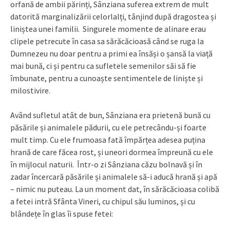
orfană de ambii părinți, Sânziana suferea extrem de mult
datorită marginalizării celorlalți, tânjind după dragostea și
liniștea unei familii. Singurele momente de alinare erau
clipele petrecute în casa sa sărăcăcioasă când se ruga la
Dumnezeu nu doar pentru a primi ea însăși o șansă la viață
mai bună, ci și pentru ca sufletele semenilor săi să fie
îmbunate, pentru a cunoaște sentimentele de liniște și
milostivire.
Având sufletul atât de bun, Sânziana era prietenă bună cu
păsările și animalele pădurii, cu ele petrecându-și foarte
mult timp. Cu ele frumoasa fată împărțea adesea puțina
hrană de care făcea rost, și uneori dormea împreună cu ele
în mijlocul naturii. Într-o zi Sânziana căzu bolnavă și în
zadar încercară păsările și animalele să-i aducă hrană și apă
– nimic nu puteau. La un moment dat, în sărăcăcioasa colibă
a fetei intră Sfânta Vineri, cu chipul său luminos, și cu
blândețe în glas îi spuse fetei: