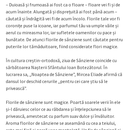
– Duioasă și frumoasă ai fost ca o floare – floare vei fi și de
acum înainte. Alungată și disprețuită ai fost până acum –
căutată și îndrăgită vei fi de acum încolo. Florile tale vor fi
coronițe puse la icoane, iar parfumul tău va umple văile și
aerul cu mireasma lor, iar sufletele oamenilor cu pace și
bunătate. De atunci florile de sânziene sunt căutate pentru
puterile lor tămăduitoare, fiind considerate flori magice.
În cultura creștin-ortodoxă, ziua de Sânziene coincide cu
sărbătoarea Nașterii Sfântului Ioan Botezătorul. În
lucrarea sa, „Noaptea de Sânziene”, Mircea Eliade afirmă că
dansul lor deschid cerurile „pentru cei care știu să le
privească”.
Florile de sânziene sunt magice. Poartă soarele verii în ele
și-l dăruiesc celor ce au răbdarea și înțelepciunea să le
privească, amestecat cu parfum suav dulce și învăluitor.
Aroma florilor de sânziene se aseamănă cu cea a teiului,