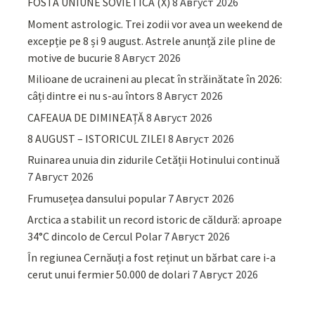
FOSTA UNIUNE SOVIETICĂ (X)
8 Август 2026
Moment astrologic. Trei zodii vor avea un weekend de
excepție pe 8 și 9 august. Astrele anunță zile pline de
motive de bucurie
8 Август 2026
Milioane de ucraineni au plecat în străinătate în 2026:
câți dintre ei nu s-au întors
8 Август 2026
CAFEAUA DE DIMINEAȚĂ
8 Август 2026
8 AUGUST – ISTORICUL ZILEI
8 Август 2026
Ruinarea unuia din zidurile Cetății Hotinului continuă
7 Август 2026
Frumusețea dansului popular
7 Август 2026
Arctica a stabilit un record istoric de căldură: aproape
34°C dincolo de Cercul Polar
7 Август 2026
În regiunea Cernăuți a fost reținut un bărbat care i-a
cerut unui fermier 50.000 de dolari
7 Август 2026