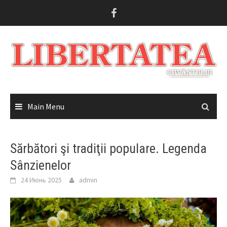
Skip
to
content
Main Menu
Sărbători şi tradiţii populare. Legenda
Sânzienelor
24 Июнь 2025
admin