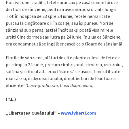
Potrivit unei tradiții, fetele aruncau pe casă cununi făcute
din flori de sânziene, pentru a avea noroc şi o viaţă lungă.
Tot în noaptea de 23 spre 24 iunie, fetele nemăritate
purtau la cingătoare ori în cosițe, sau își puneau flori de
sânziană sub pernă, astfel încât să-și poată visa mirele
ursit! Cine dormea sau lucra pe 24 iunie, în ziua de Sânziene,
era condamnat să se îngălbenească ca o floare de sânziană!
Florile de sânziene, alături de alte plante culese de fete de
pe câmp la 24 iunie, precum cimbrișorul, cicoarea, usturoiul,
sulfina și trifoiul alb, erau lăsate să se usuce, fiind utilizate
mai târziu, în decursul anului, drept ierburi de leac foarte
eficiente!
(Casa-grădina.ro; Casa Doamnei.ro)
(T.L.)
„Libertatea Cuvântului” –
www.lyberti.com