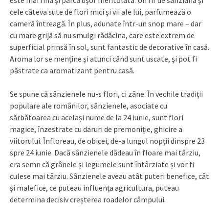
este mai fină și parcă ușor mentolată. Un fir de sânziană și
cele câteva sute de flori mici și vii ale lui, parfumează o
cameră întreagă. În plus, adunate într-un snop mare – dar
cu mare grijă să nu smulgi rădăcina, care este extrem de
superficial prinsă în sol, sunt fantastic de decorative în casă.
Aroma lor se menține și atunci când sunt uscate, şi pot fi
păstrate ca aromatizant pentru casă.
Se spune că sânzienele nu-s flori, ci zâne. În vechile tradiții
populare ale românilor, sânzienele, asociate cu
sărbătoarea cu același nume de la 24 iunie, sunt flori
magice, înzestrate cu daruri de premoniție, ghicire a
viitorului. Înfloreau, de obicei, de-a lungul nopții dinspre 23
spre 24 iunie. Dacă sânzienele dădeau în floare mai târziu,
era semn că grânele și legumele sunt întârziate și vor fi
culese mai târziu. Sânzienele aveau atât puteri benefice, cât
și malefice, ce puteau influența agricultura, puteau
determina decisiv creșterea roadelor câmpului.