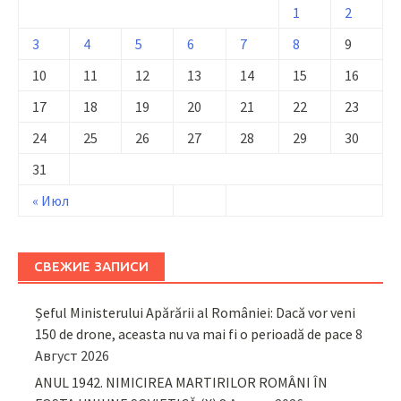
1
2
3
4
5
6
7
8
9
10
11
12
13
14
15
16
17
18
19
20
21
22
23
24
25
26
27
28
29
30
31
« Июл
СВЕЖИЕ ЗАПИСИ
Șeful Ministerului Apărării al României: Dacă vor veni
150 de drone, aceasta nu va mai fi o perioadă de pace
8
Август 2026
ANUL 1942. NIMICIREA MARTIRILOR ROMÂNI ÎN