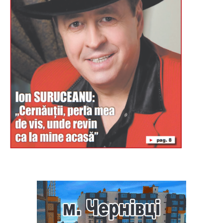
Буковина