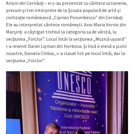
Anisin din Cernăuţi – ei s-au prezentat cu cântece ucrainene,
precum şi trei interprete de la Şcoala populară de artă şi
civilizaţie românească „Ciprian Porumbescu” din Cernăuţi.
Ele au interpretat cântece româneşti. Ana-Maria Vornic din
Marşinţi a câştigat trofeul la categoria sa de vârstă, la
secţiunea „Folclor”. Locul întâi la secţiunea „Muzică uşoară”
i-a revenit Dariei Lişman din Horbova. Şi încă o elevă a şcolii
noastre, Daniela Chibac, s-a clasat tot pe locul întâi, dar la
secţiunea „Folclor”.