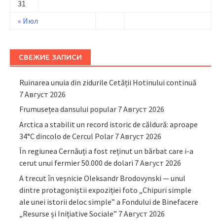
31
« Июл
СВЕЖИЕ ЗАПИСИ
Ruinarea unuia din zidurile Cetății Hotinului continuă
7 Август 2026
Frumusețea dansului popular
7 Август 2026
Arctica a stabilit un record istoric de căldură: aproape
34°C dincolo de Cercul Polar
7 Август 2026
În regiunea Cernăuți a fost reținut un bărbat care i-a
cerut unui fermier 50.000 de dolari
7 Август 2026
A trecut în veșnicie Oleksandr Brodovynski — unul
dintre protagoniștii expoziției foto „Chipuri simple
ale unei istorii deloc simple” a Fondului de Binefacere
„Resurse și Inițiative Sociale”
7 Август 2026