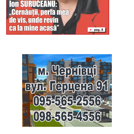
Буковина