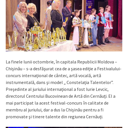
La finele lunii octombrie, în capitala Republicii Moldova –
Chişinău – s-a desfăşurat cea de a şasea ediţie a Festivalului-
concurs internaţional de cântec, artă vocală, artă
instrumentală, dans şi model „ Constelaţia Talentelor”.
Preşedinte al juriului internaţional a fost Iurie Levcic,
directorul Centrului Bucovinean de Artă din Cernăuţi. El a
mai participat la acest festival-concurs în calitate de
membru al juriului, dar a dus la Chişinău pentru a fi
promovate şi tinere talente din regiunea Cernăuţi.