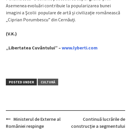
Asemenea evoluări contribuie la popularizarea bunei
imagini a Şcolii populare de artă şi civilizaţie românească
„Ciprian Porumbescu” din Cernăuţi.
(V.K.)
„Libertatea Cuvântului”
–
www.lyberti.com
POSTED UNDER
CULTURĂ
Ministerul de Externe al
Continuă lucrările de
Post
României respinge
construcţie a segmentului