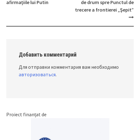
navigation
afirmaţiile lui Putin
de drum spre Punctul de
trecere a frontierei „Şepit”
Добавить комментарий
Для отправки комментария вам необходимо
авторизоваться
.
Proiect finanțat de