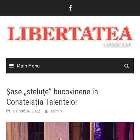
Skip
to
content
Main Menu
Şase „steluţe” bucovinene în
Constelaţia Talentelor
6 Ноябрь 2022
admin