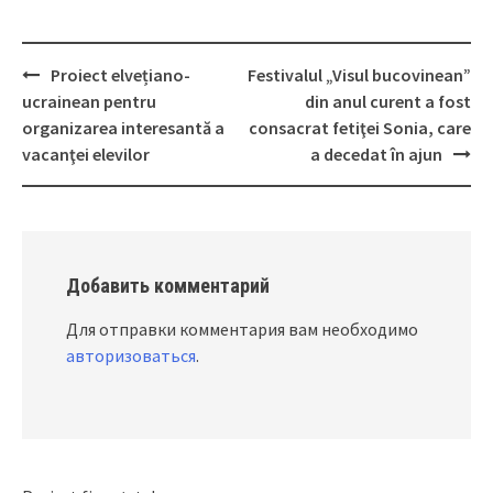
Proiect elvețiano-
Festivalul „Visul bucovinean”
Post
ucrainean pentru
din anul curent a fost
navigation
organizarea interesantă a
consacrat fetiţei Sonia, care
vacanţei elevilor
a decedat în ajun
Добавить комментарий
Для отправки комментария вам необходимо
авторизоваться
.