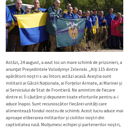
Astăzi, 24 august, a avut loc un mare schimb de prizonieri, a
anunţat Președintele Volodymyr Zelenski. „Alți 115 dintre
apărătorii noștri s-au întors astăzi acasă. Aceștia sunt
militarii ai Gărzii Naționale, ai Forțelor Armate, ai Marinei și
ai Serviciului de Stat de Frontieră. Ne amintim de fiecare
dintre ei. Îi căutăm și depunem toate eforturile pentru a-i
aduce înapoi. Sunt recunoscător fiecărei unități care
alimentează fondul nostru de schimb. Acest lucru aduce mai
aproape eliberarea militarilor și civililor noștri din
captivitatea rusă. Mulțumesc echipei și partenerilor noștri,