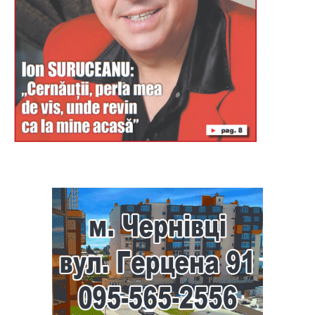
Буковина