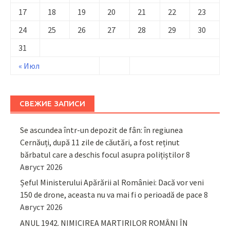
17
18
19
20
21
22
23
24
25
26
27
28
29
30
31
« Июл
СВЕЖИЕ ЗАПИСИ
Se ascundea într-un depozit de fân: în regiunea
Cernăuți, după 11 zile de căutări, a fost reținut
bărbatul care a deschis focul asupra polițiștilor
8
Август 2026
Șeful Ministerului Apărării al României: Dacă vor veni
150 de drone, aceasta nu va mai fi o perioadă de pace
8
Август 2026
ANUL 1942. NIMICIREA MARTIRILOR ROMÂNI ÎN