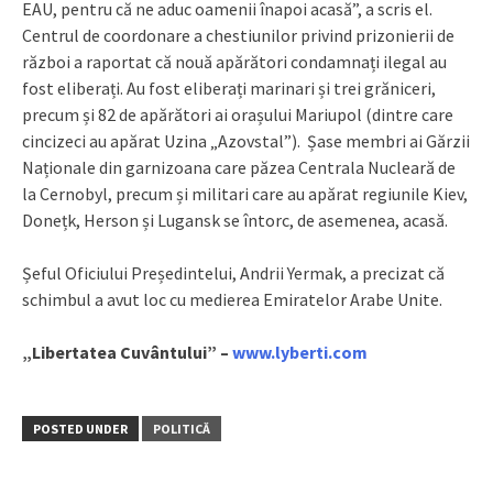
EAU, pentru că ne aduc oamenii înapoi acasă”, a scris el.
Centrul de coordonare a chestiunilor privind prizonierii de
război a raportat că nouă apărători condamnați ilegal au
fost eliberați. Au fost eliberați marinari și trei grăniceri,
precum și 82 de apărători ai orașului Mariupol (dintre care
cincizeci au apărat Uzina „Azovstal”). Șase membri ai Gărzii
Naționale din garnizoana care păzea Centrala Nucleară de
la Cernobyl, precum și militari care au apărat regiunile Kiev,
Donețk, Herson și Lugansk se întorc, de asemenea, acasă.
Șeful Oficiului Președintelui, Andrii Yermak, a precizat că
schimbul a avut loc cu medierea Emiratelor Arabe Unite.
„Libertatea Cuvântului” –
www.lyberti.com
POSTED UNDER
POLITICĂ