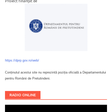
Proiect finanțat de
https://dprp.gov.ro/web/
Conținutul acestui site nu reprezintă poziția oficială a Departamentului
pentru Românii de Pretutindeni.
Буковина
RADIO ONLINE