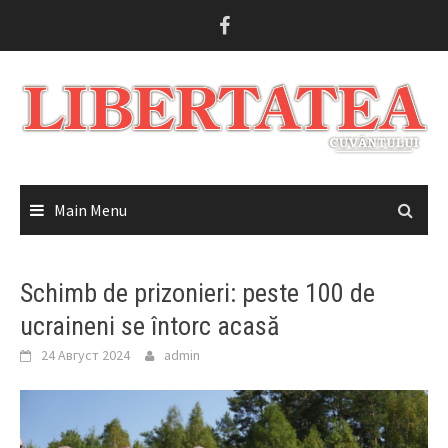
Skip
to
content
Main Menu
Schimb de prizonieri: peste 100 de
ucraineni se întorc acasă
24 Август 2024
admin