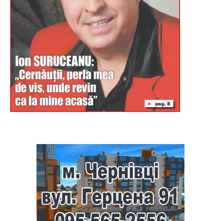
Буковина