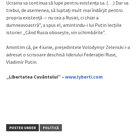
Ucraina va continua să lupe pentru existența sa. (…) Dar va
trebui, de asemenea, să luptați mult mai îndârjit pentru
propria existență — nu cea a Rusiei, ci chiar a
dumneavoastră”, a spus el, amintindu-i lui Putin lecțiile
istoriei: „Când Rusia obosește, vin schimbările”.
Amintim că, pe 4 iunie, președintele Volodymyr Zelenski i-a
adresat o scrisoare deschisă liderului Federației Ruse,
Vladimir Putin.
„Libertatea Cuvântului” –
www.lyberti.com
POSTED UNDER
POLITICĂ