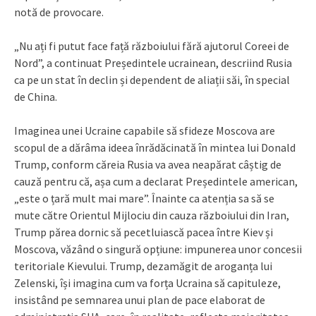
notă de provocare.
„Nu ați fi putut face față războiului fără ajutorul Coreei de
Nord”, a continuat Președintele ucrainean, descriind Rusia
ca pe un stat în declin și dependent de aliații săi, în special
de China.
Imaginea unei Ucraine capabile să sfideze Moscova are
scopul de a dărâma ideea înrădăcinată în mintea lui Donald
Trump, conform căreia Rusia va avea neapărat câștig de
cauză pentru că, așa cum a declarat Președintele american,
„este o țară mult mai mare”. Înainte ca atenția sa să se
mute către Orientul Mijlociu din cauza războiului din Iran,
Trump părea dornic să pecetluiască pacea între Kiev și
Moscova, văzând o singură opțiune: impunerea unor concesii
teritoriale Kievului. Trump, dezamăgit de aroganța lui
Zelenski, își imagina cum va forța Ucraina să capituleze,
insistând pe semnarea unui plan de pace elaborat de