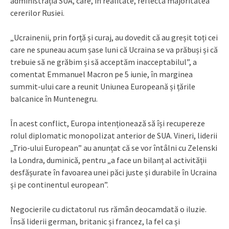
administrația SUA, care, în realitate, reflecta majoritatea
cererilor Rusiei.
„Ucrainenii, prin forță și curaj, au dovedit că au greșit toți cei
care ne spuneau acum șase luni că Ucraina se va prăbuși și că
trebuie să ne grăbim și să acceptăm inacceptabilul”, a
comentat Emmanuel Macron pe 5 iunie, în marginea
summit-ului care a reunit Uniunea Europeană și țările
balcanice în Muntenegru.
În acest conflict, Europa intenționează să își recupereze
rolul diplomatic monopolizat anterior de SUA. Vineri, liderii
„Trio-ului European” au anunțat că se vor întâlni cu Zelenski
la Londra, duminică, pentru „a face un bilanț al activității
desfășurate în favoarea unei păci juste și durabile în Ucraina
și pe continentul european”.
Negocierile cu dictatorul rus rămân deocamdată o iluzie.
Însă liderii german, britanic și francez, la fel ca și