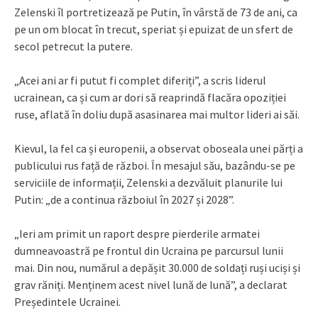
Zelenski îl portretizează pe Putin, în vârstă de 73 de ani, ca
pe un om blocat în trecut, speriat și epuizat de un sfert de
secol petrecut la putere.
„Acei ani ar fi putut fi complet diferiți”, a scris liderul
ucrainean, ca și cum ar dori să reaprindă flacăra opoziției
ruse, aflată în doliu după asasinarea mai multor lideri ai săi.
Kievul, la fel ca și europenii, a observat oboseala unei părți a
publicului rus față de război. În mesajul său, bazându-se pe
serviciile de informații, Zelenski a dezvăluit planurile lui
Putin: „de a continua războiul în 2027 și 2028”.
„Ieri am primit un raport despre pierderile armatei
dumneavoastră pe frontul din Ucraina pe parcursul lunii
mai. Din nou, numărul a depășit 30.000 de soldați ruși uciși și
grav răniți. Menținem acest nivel lună de lună”, a declarat
Președintele Ucrainei.