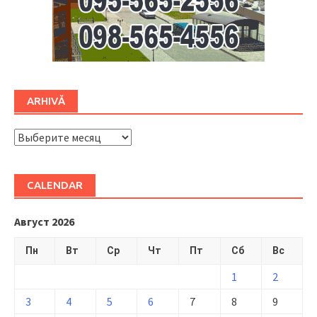
ARHIVĂ
ARHIVĂ
CALENDAR
Август 2026
Пн
Вт
Ср
Чт
Пт
Сб
Вс
1
2
3
4
5
6
7
8
9