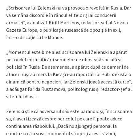
„Scrisoarea lui Zelenski nu va provoca o revoltă în Rusia. Dar
va semăna discordie în rândul elitelor și al conducerii
armatei”, a analizat Kirill Martinov, redactor-șef al Novaia
Gazeta Europa, o publicație rusească de opoziție în exil,
într-o discuție cu Le Monde.
„Momentul este bine ales: scrisoarea lui Zelenski a apărut
pe fondul intensificării semnelor de oboseală socială și
politică în Rusia. De asemenea, a apărut după ce oameni de
afaceri ruși au mers la Kiev și i-au raportat lui Putin: există o
dinamică pentru negocieri, iar Zelenski joacă această carte”,
a adăugat Farida Rustamova, politolog rus și redactor-șef al
site-ului Vlasti.
Zelenski știe că adversarul său este paranoic și, în scrisoarea
sa, îl avertizează despre pericolul pe care îl poate aduce
continuarea războiului. „Dacă nu ajungeți personal la
concluzia că a sosit momentul să opriți acest război,