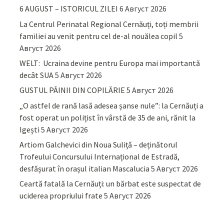
6 AUGUST – ISTORICUL ZILEI
6 Август 2026
La Centrul Perinatal Regional Cernăuți, toți membrii
familiei au venit pentru cel de-al nouălea copil
5
Август 2026
WELT: Ucraina devine pentru Europa mai importantă
decât SUA
5 Август 2026
GUSTUL PÂINII DIN COPILĂRIE
5 Август 2026
„O astfel de rană lasă adesea șanse nule”: la Cernăuți a
fost operat un polițist în vârstă de 35 de ani, rănit la
Igești
5 Август 2026
Artiom Galchevici din Noua Suliță – deținătorul
Trofeului Concursului Internațional de Estradă,
desfășurat în orașul italian Mascalucia
5 Август 2026
Ceartă fatală la Cernăuți: un bărbat este suspectat de
uciderea propriului frate
5 Август 2026