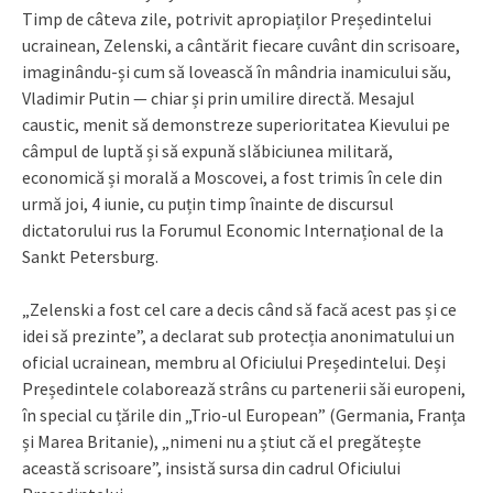
Timp de câteva zile, potrivit apropiaților Președintelui
ucrainean, Zelenski, a cântărit fiecare cuvânt din scrisoare,
imaginându-și cum să lovească în mândria inamicului său,
Vladimir Putin — chiar și prin umilire directă. Mesajul
caustic, menit să demonstreze superioritatea Kievului pe
câmpul de luptă și să expună slăbiciunea militară,
economică și morală a Moscovei, a fost trimis în cele din
urmă joi, 4 iunie, cu puțin timp înainte de discursul
dictatorului rus la Forumul Economic Internațional de la
Sankt Petersburg.
„Zelenski a fost cel care a decis când să facă acest pas și ce
idei să prezinte”, a declarat sub protecția anonimatului un
oficial ucrainean, membru al Oficiului Președintelui. Deși
Președintele colaborează strâns cu partenerii săi europeni,
în special cu țările din „Trio-ul European” (Germania, Franța
și Marea Britanie), „nimeni nu a știut că el pregătește
această scrisoare”, insistă sursa din cadrul Oficiului