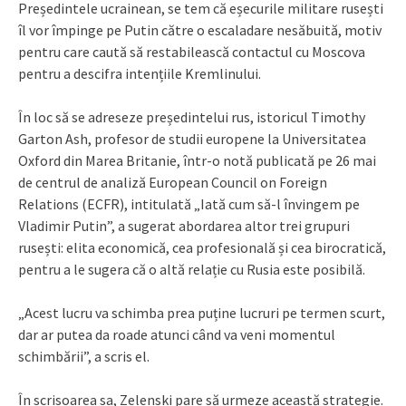
Președintele ucrainean, se tem că eșecurile militare rusești
îl vor împinge pe Putin către o escaladare nesăbuită, motiv
pentru care caută să restabilească contactul cu Moscova
pentru a descifra intențiile Kremlinului.
În loc să se adreseze președintelui rus, istoricul Timothy
Garton Ash, profesor de studii europene la Universitatea
Oxford din Marea Britanie, într-o notă publicată pe 26 mai
de centrul de analiză European Council on Foreign
Relations (ECFR), intitulată „Iată cum să-l învingem pe
Vladimir Putin”, a sugerat abordarea altor trei grupuri
rusești: elita economică, cea profesională și cea birocratică,
pentru a le sugera că o altă relație cu Rusia este posibilă.
„Acest lucru va schimba prea puține lucruri pe termen scurt,
dar ar putea da roade atunci când va veni momentul
schimbării”, a scris el.
În scrisoarea sa, Zelenski pare să urmeze această strategie.