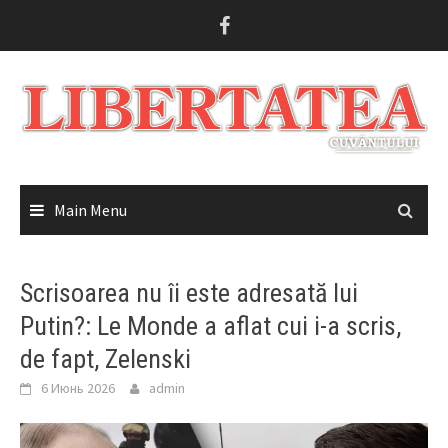
Skip
to
content
Main Menu
Scrisoarea nu îi este adresată lui
Putin?: Le Monde a aflat cui i-a scris,
de fapt, Zelenski
6 Июнь 2026
admin