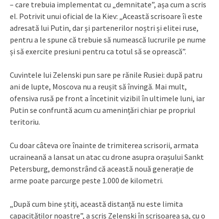
– care trebuia implementat cu „demnitate”, așa cum a scris
el. Potrivit unui oficial de la Kiev: „Această scrisoare îi este
adresată lui Putin, dar și partenerilor noștri și elitei ruse,
pentru a le spune că trebuie să numească lucrurile pe nume
și să exercite presiuni pentru ca totul să se oprească”.
Cuvintele lui Zelenski pun sare pe rănile Rusiei: după patru
ani de lupte, Moscova nu a reușit să învingă. Mai mult,
ofensiva rusă pe front a încetinit vizibil în ultimele luni, iar
Putin se confruntă acum cu amenințări chiar pe propriul
teritoriu.
Cu doar câteva ore înainte de trimiterea scrisorii, armata
ucraineană a lansat un atac cu drone asupra orașului Sankt
Petersburg, demonstrând că această nouă generație de
arme poate parcurge peste 1.000 de kilometri.
„După cum bine știți, această distanță nu este limita
capacităților noastre”, a scris Zelenski în scrisoarea sa, cu o