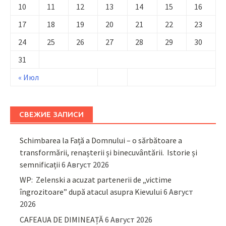
10
11
12
13
14
15
16
17
18
19
20
21
22
23
24
25
26
27
28
29
30
31
« Июл
СВЕЖИЕ ЗАПИСИ
Schimbarea la Față a Domnului – o sărbătoare a
transformării, renașterii și binecuvântării. Istorie și
semnificații
6 Август 2026
WP: Zelenski a acuzat partenerii de „victime
îngrozitoare” după atacul asupra Kievului
6 Август
2026
CAFEAUA DE DIMINEAȚĂ
6 Август 2026