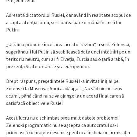
Președintelui.
Adresată dictatorului Rusiei, dar având în realitate scopul de
a capta atenția lumii, scrisoarea pare o mână întinsă lui
Putin.
„Ucraina propune încetarea acestui război”, a scris Zelenski,
sugerându-i lui Putin să stabilească data unei întâlniri pe un
teritoriu neutru, cum ar fi Elveția, Turcia sau o țară arabă, în
prezența Statelor Unite și a europenilor.
Drept răspuns, președintele Rusiei l-a invitat inițial pe
Zelenski la Moscova. Apoi a adăugat: „Nu văd niciun sens
acum”, până când nu se va ajunge la un acord final care să
satisfacă obiectivele Rusiei.
Acest lucru nu a schimbat prea mult datele problemei.
Zelenski programatic nu se aștepta ca autocratul să-l
primească cu brațele deschise pentru a încheia un armistițiu