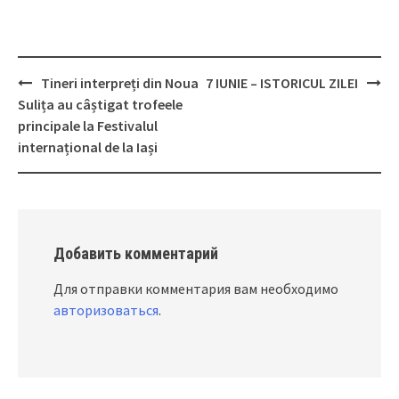
Tineri interpreți din Noua
7 IUNIE – ISTORICUL ZILEI
Post
Sulița au câștigat trofeele
navigation
principale la Festivalul
internațional de la Iași
Добавить комментарий
Для отправки комментария вам необходимо
авторизоваться
.