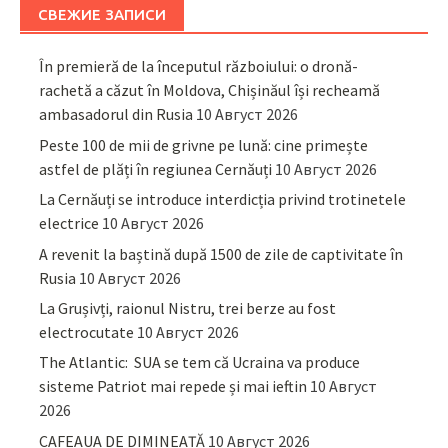
СВЕЖИЕ ЗАПИСИ
În premieră de la începutul războiului: o dronă-
rachetă a căzut în Moldova, Chișinăul își recheamă
ambasadorul din Rusia
10 Август 2026
Peste 100 de mii de grivne pe lună: cine primește
astfel de plăți în regiunea Cernăuți
10 Август 2026
La Cernăuți se introduce interdicția privind trotinetele
electrice
10 Август 2026
A revenit la baștină după 1500 de zile de captivitate în
Rusia
10 Август 2026
La Grușivți, raionul Nistru, trei berze au fost
electrocutate
10 Август 2026
The Atlantic: SUA se tem că Ucraina va produce
sisteme Patriot mai repede și mai ieftin
10 Август
2026
CAFEAUA DE DIMINEAȚĂ
10 Август 2026