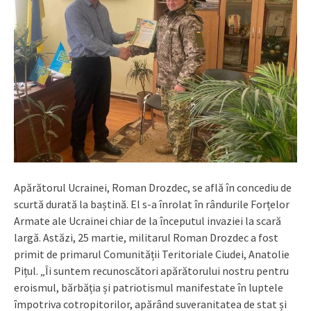
Apărătorul Ucrainei, Roman Drozdec, se află în concediu de
scurtă durată la baștină. El s-a înrolat în rândurile Forțelor
Armate ale Ucrainei chiar de la începutul invaziei la scară
largă. Astăzi, 25 martie, militarul Roman Drozdec a fost
primit de primarul Comunității Teritoriale Ciudei, Anatolie
Pițul. „Îi suntem recunoscători apărătorului nostru pentru
eroismul, bărbăția și patriotismul manifestate în luptele
împotriva cotropitorilor, apărând suveranitatea de stat și