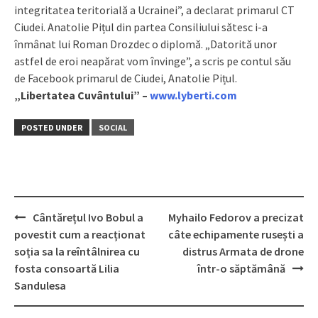
integritatea teritorială a Ucrainei”, a declarat primarul CT
Ciudei. Anatolie Pițul din partea Consiliului sătesc i-a
înmânat lui Roman Drozdec o diplomă. „Datorită unor
astfel de eroi neapărat vom învinge”, a scris pe contul său
de Facebook primarul de Ciudei, Anatolie Pițul.
„Libertatea Cuvântului” –
www.lyberti.com
POSTED UNDER
SOCIAL
Сântărețul Ivo Bobul a
Myhailo Fedorov a precizat
Post
povestit cum a reacționat
câte echipamente rusești a
navigation
soția sa la reîntâlnirea cu
distrus Armata de drone
fosta consoartă Lilia
într-o săptămână
Sandulesa