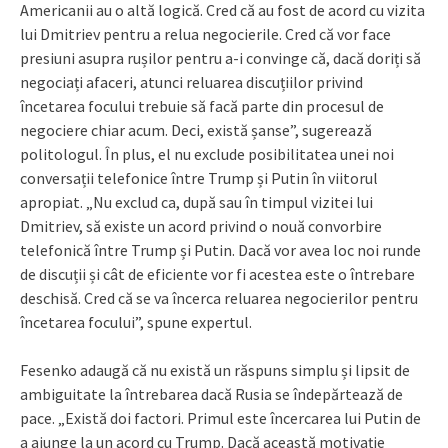
Americanii au o altă logică. Cred că au fost de acord cu vizita
lui Dmitriev pentru a relua negocierile. Cred că vor face
presiuni asupra rușilor pentru a-i convinge că, dacă doriți să
negociați afaceri, atunci reluarea discuțiilor privind
încetarea focului trebuie să facă parte din procesul de
negociere chiar acum. Deci, există șanse”, sugerează
politologul. În plus, el nu exclude posibilitatea unei noi
conversații telefonice între Trump și Putin în viitorul
apropiat. „Nu exclud ca, după sau în timpul vizitei lui
Dmitriev, să existe un acord privind o nouă convorbire
telefonică între Trump și Putin. Dacă vor avea loc noi runde
de discuții și cât de eficiente vor fi acestea este o întrebare
deschisă. Cred că se va încerca reluarea negocierilor pentru
încetarea focului”, spune expertul.
Fesenko adaugă că nu există un răspuns simplu și lipsit de
ambiguitate la întrebarea dacă Rusia se îndepărtează de
pace. „Există doi factori. Primul este încercarea lui Putin de
a ajunge la un acord cu Trump. Dacă această motivație