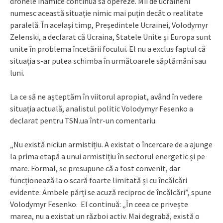
dronele inamice continuă să opereze. Mii de ucraineni
numesc această situație nimic mai puțin decât o realitate
paralelă. În același timp, Președintele Ucrainei, Volodymyr
Zelenski, a declarat că Ucraina, Statele Unite și Europa sunt
unite în problema încetării focului. El nu a exclus faptul că
situația s-ar putea schimba în următoarele săptămâni sau
luni.
La ce să ne așteptăm în viitorul apropiat, având în vedere
situația actuală, analistul politic Volodymyr Fesenko a
declarat pentru TSN.ua într-un comentariu.
„Nu există niciun armistițiu. A existat o încercare de a ajunge
la prima etapă a unui armistițiu în sectorul energetic și pe
mare. Formal, se presupune că a fost convenit, dar
funcționează la o scară foarte limitată și cu încălcări
evidente. Ambele părți se acuză reciproc de încălcări”, spune
Volodymyr Fesenko. El continuă: „În ceea ce privește
marea, nu a existat un război activ. Mai degrabă, există o