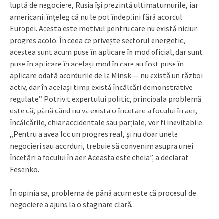
luptă de negociere, Rusia își prezintă ultimatumurile, iar
americanii înțeleg că nu le pot îndeplini fără acordul
Europei. Acesta este motivul pentru care nu există niciun
progres acolo. În ceea ce privește sectorul energetic,
acestea sunt acum puse în aplicare în mod oficial, dar sunt
puse în aplicare în același mod în care au fost puse în
aplicare odată acordurile de la Minsk — nu există un război
activ, dar în același timp există încălcări demonstrative
regulate”. Potrivit expertului politic, principala problemă
este că, până când nu va exista o încetare a focului în aer,
încălcările, chiar accidentale sau parțiale, vor fi inevitabile.
„Pentru a avea loc un progres real, și nu doar unele
negocieri sau acorduri, trebuie să convenim asupra unei
încetări a focului în aer. Aceasta este cheia”, a declarat
Fesenko.
În opinia sa, problema de până acum este că procesul de
negociere a ajuns la o stagnare clară.