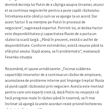
domină dorința lui Putin de a câștiga asupra Ucrainei, atunci
el va continua negocierile pentru a pune capăt războiului.
Întrebarea este când și cum se va ajunge la un acord. Dar
acest factor îl va menține pe Putin în procesul de
negociere”, sugerează expertul. Potrivit lui, al doilea factor
este disponibilitatea și capacitatea Rusiei de a purta un
război la scară largă. „Până în prezent, există o astfel de
disponibilitate. Conform estimărilor, există resurse până la
sfârșitul anului. După aceea, va fi problematic”, evaluează
Fesenko situația.
Rezumând, el spune următoarele: „Tocmai scăderea
capacității resurselor de a continua un război de amploare,
acumularea de probleme interne pot împinge treptat Rusia
să pună capăt războiului prin negocieri. Acesta este motivul
pentru care unii experți cred că, dacă Putin nu reușește să
facă progrese reale în război până în toamnă, va fi mai
înclinat să ajungă la unele acorduri reale privind încheierea