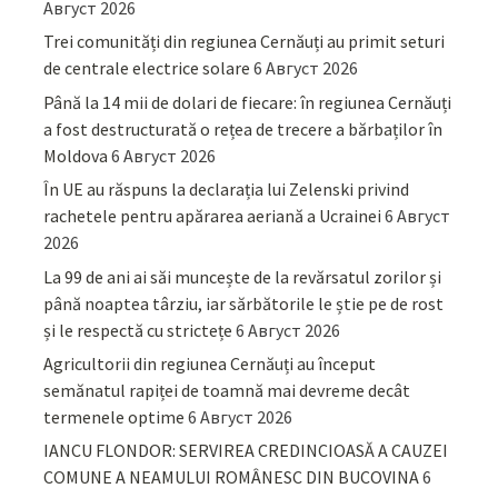
Август 2026
Trei comunități din regiunea Cernăuți au primit seturi
de centrale electrice solare
6 Август 2026
Până la 14 mii de dolari de fiecare: în regiunea Cernăuți
a fost destructurată o rețea de trecere a bărbaților în
Moldova
6 Август 2026
În UE au răspuns la declarația lui Zelenski privind
rachetele pentru apărarea aeriană a Ucrainei
6 Август
2026
La 99 de ani ai săi muncește de la revărsatul zorilor și
până noaptea târziu, iar sărbătorile le știe pe de rost
și le respectă cu strictețe
6 Август 2026
Agricultorii din regiunea Cernăuți au început
semănatul rapiței de toamnă mai devreme decât
termenele optime
6 Август 2026
IANCU FLONDOR: SERVIREA CREDINCIOASĂ A CAUZEI
COMUNE A NEAMULUI ROMÂNESC DIN BUCOVINA
6