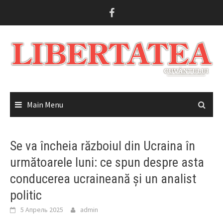
Skip
to
content
Main Menu
Se va încheia războiul din Ucraina în
următoarele luni: ce spun despre asta
conducerea ucraineană și un analist
politic
5 Апрель 2025
admin