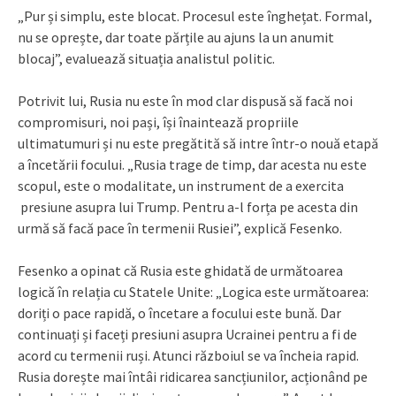
„Pur și simplu, este blocat. Procesul este înghețat. Formal,
nu se oprește, dar toate părțile au ajuns la un anumit
blocaj”, evaluează situația analistul politic.
Potrivit lui, Rusia nu este în mod clar dispusă să facă noi
compromisuri, noi pași, își înaintează propriile
ultimatumuri și nu este pregătită să intre într-o nouă etapă
a încetării focului. „Rusia trage de timp, dar acesta nu este
scopul, este o modalitate, un instrument de a exercita
presiune asupra lui Trump. Pentru a-l forța pe acesta din
urmă să facă pace în termenii Rusiei”, explică Fesenko.
Fesenko a opinat că Rusia este ghidată de următoarea
logică în relația cu Statele Unite: „Logica este următoarea:
doriți o pace rapidă, o încetare a focului este bună. Dar
continuați și faceți presiuni asupra Ucrainei pentru a fi de
acord cu termenii ruși. Atunci războiul se va încheia rapid.
Rusia dorește mai întâi ridicarea sancțiunilor, acționând pe