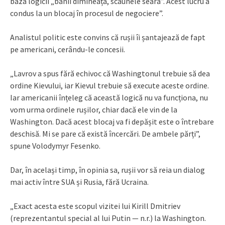
baza logicii „banii dimineața, scaunele seara”. Acest lucru a
condus la un blocaj în procesul de negociere”.
Analistul politic este convins că rușii îi șantajează de fapt
pe americani, cerându-le concesii.
„Lavrov a spus fără echivoc că Washingtonul trebuie să dea
ordine Kievului, iar Kievul trebuie să execute aceste ordine.
Iar americanii înțeleg că această logică nu va funcționa, nu
vom urma ordinele rușilor, chiar dacă ele vin de la
Washington. Dacă acest blocaj va fi depășit este o întrebare
deschisă. Mi se pare că există încercări. De ambele părți”,
spune Volodymyr Fesenko.
Dar, în același timp, în opinia sa, rușii vor să reia un dialog
mai activ între SUA și Rusia, fără Ucraina.
„Exact acesta este scopul vizitei lui Kirill Dmitriev
(reprezentantul special al lui Putin — n.r.) la Washington.