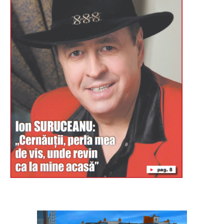
Буковина