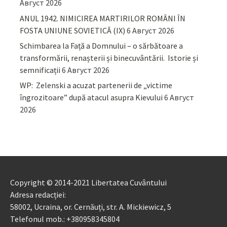
Август 2026
ANUL 1942. NIMICIREA MARTIRILOR ROMÂNI ÎN
FOSTA UNIUNE SOVIETICĂ (IX)
6 Август 2026
Schimbarea la Față a Domnului – o sărbătoare a
transformării, renașterii și binecuvântării. Istorie și
semnificații
6 Август 2026
WP: Zelenski a acuzat partenerii de „victime
îngrozitoare” după atacul asupra Kievului
6 Август
2026
Copyright © 2014-2021 Libertatea Cuvântului
Adresa redacției:
58002, Ucraina, or. Cernăuți, str. A. Mickiewicz, 5
Telefonul mob.: +380958345804