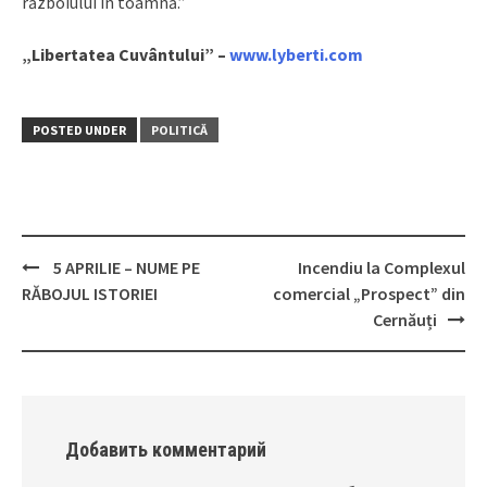
războiului în toamnă.”
„Libertatea Cuvântului” –
www.lyberti.com
POSTED UNDER
POLITICĂ
5 APRILIE – NUME PE
Incendiu la Complexul
Post
RĂBOJUL ISTORIEI
comercial „Prospect” din
navigation
Cernăuți
Добавить комментарий