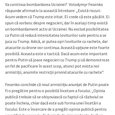
Va continua bombardarea Ucrainei? Volodymyr Fesenko
răspunde afirmativ la această întrebare: „Există riscuri.
Acum vedem că Trump este iritat. El crede că este păcălit. Ei
spun că vorbesc despre negocieri, dar în același timp există
un bombardament activ al Ucrainei. Nu exclud posibilitatea
ca Putin să reducă intensitatea loviturilor sale pentru a se
juca cu Trump. Adică, ar putea opri loviturile cu rachete, dar
atacurile cu drone vor continua. Această opțiune este foarte
posibilă. Aceasta este o tactică. Dacă acum este important
pentru Putin să joace negocieri cu Trump și să demonstreze
un fel de pacificare în acest scop, atunci pot exista noi
armistiții, anumite restricții privind atacurile cu rachete”.
Fesenko conchide că noul armistițiu anunțat de Putin poate
fi o pregătire pentru o posibilă încetare a focului. „Opinia
publică trebuie să se obișnuiască cu faptul că războiul se
poate încheia, chiar dacă este sub forma unei încetări a
focului. Este o încercare de a pregăti opinia publică pentru