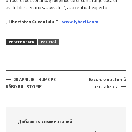
un astfel de scenariu. Și depinde de circumstanțe dacă un
astfel de scenariu va avea loc”, a accentuat expertul.
„Libertatea Cuvântului” –
www.lyberti.com
POSTED UNDER
POLITICĂ
29 APRILIE – NUME PE
Excursie nocturnă
Post
RĂBOJUL ISTORIEI
teatralizată
navigation
Добавить комментарий