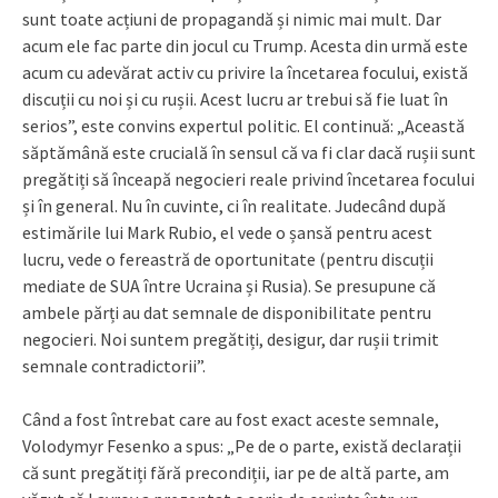
sunt toate acțiuni de propagandă și nimic mai mult. Dar
acum ele fac parte din jocul cu Trump. Acesta din urmă este
acum cu adevărat activ cu privire la încetarea focului, există
discuții cu noi și cu rușii. Acest lucru ar trebui să fie luat în
serios”, este convins expertul politic. El continuă: „Această
săptămână este crucială în sensul că va fi clar dacă rușii sunt
pregătiți să înceapă negocieri reale privind încetarea focului
și în general. Nu în cuvinte, ci în realitate. Judecând după
estimările lui Mark Rubio, el vede o șansă pentru acest
lucru, vede o fereastră de oportunitate (pentru discuții
mediate de SUA între Ucraina și Rusia). Se presupune că
ambele părți au dat semnale de disponibilitate pentru
negocieri. Noi suntem pregătiți, desigur, dar rușii trimit
semnale contradictorii”.
Când a fost întrebat care au fost exact aceste semnale,
Volodymyr Fesenko a spus: „Pe de o parte, există declarații
că sunt pregătiți fără precondiții, iar pe de altă parte, am