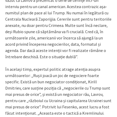
văzut că Lavrov a prezentat o serie de cerințe într-un
interviu pentru un canal american. Acestea contrazic așa-
numitul plan de pace al lui Trump. Nu numai în legătură cu
Centrala Nucleară Zaporijjia. Cererile sunt pentru teritoriile
anexate, nu doar pentru Crimeea. Multe sunt încă neclare,
deși Rubio spune că săptămâna va fi crucială. Cred că, în
următoarele zile, americanii vor încerca să ajungă la un
acord privind începerea negocierilor, data, formatul și
agenda. Dar dacă aceste intenții vor fi realizate rămâne o
întrebare deschisă. Este o situație dublă”.
În același timp, expertul politic atrage atenția asupra
următoarelor: „Rușii joacă un joc de negociere foarte
specific. Există un bun negociator condiționat, Kirill
Dmitriev, care susține poziția că „negocierile cu Trump sunt
mai presus de orice”, și există un negociator rău, Lavrov,
pentru care „războiul cu Ucraina și capitularea Ucrainei sunt
mai presus de orice”. Potrivit lui Fesenko, acest lucru a fost
făcut intenționat. „Aceasta este o tactică a Kremlinului.