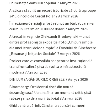
Frumusețea dansului popular
7 Август 2026
Arctica a stabilit un record istoric de căldură: aproape
34°C dincolo de Cercul Polar
7 Август 2026
În regiunea Cernăuți a fost reținut un bărbat care i-a
cerut unui fermier 50.000 de dolari
7 Август 2026
A trecut în veșnicie Oleksandr Brodovynski — unul
dintre protagoniștii expoziției foto „Chipuri simple
ale unei istorii deloc simple” a Fondului de Binefacere
„Resurse și Inițiative Sociale”
7 Август 2026
Proiect care va consolida cooperarea instituțională
transfrontalieră și va dezvolta o infrastructură
modernă
7 Август 2026
DIN LUMEA GÂNDURILOR REBELE
7 Август 2026
Bloomberg: Occidentul riscă din nou să
dezamăgească Ucraina într-un moment critic și să
rateze șansa de a opri războiul
7 Август 2026
Ghid pentru părinţi. Când ar trebui să-i cumperi