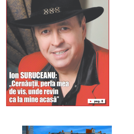
Буковина