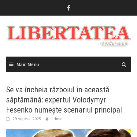
Skip
to
content
Main Menu
Se va încheia războiul în această
săptămână: expertul Volodymyr
Fesenko numește scenariul principal
29 Апрель 2025
admin