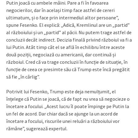
Putin joacă cu ambele mâini. Pare a fi în favoarea
negocierilor, dar în același timp face astfel de cereri
ultimatum, și o face prin intermediul altor persoane”,
spune Fesenko. El explică: „Adică, Kremlinul are un „partid”
al războiului și un „partid” al păcii. Nu putem trage astfel de
concluzii decât indirect. Decizia finală privind războiul va fi a
lui Putin. Atât timp cât el se află în echilibru între aceste
două poziții, negociază cu americanii, dar continuă și
războiul. Cred că va trage concluzii în funcție de situație, în
funcție de ceea ce presimte său că Trump este încă pregătit
să fie „în cârlig”.
Potrivit lui Fesenko, Trump este deja nemulțumit, el
înțelege că Putin se joacă, că de fapt nu vrea să negocieze o
încetare a focului. „Acest lucru îl poate împinge pe Putin la
un fel de acord. Dar chiar dacă se ajunge la un acord de
încetare a focului, riscurile unei reluări a războiului vor
rămâne”, sugerează expertul.