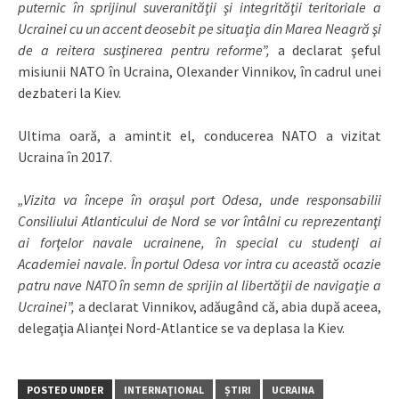
puternic în sprijinul suveranităţii şi integrităţii teritoriale a
Ucrainei cu un accent deosebit pe situaţia din Marea Neagră şi
de a reitera susţinerea pentru reforme”,
a declarat şeful
misiunii NATO în Ucraina, Olexander Vinnikov, în cadrul unei
dezbateri la Kiev.
Ultima oară, a amintit el, conducerea NATO a vizitat
Ucraina în 2017.
„Vizita va începe în oraşul port Odesa, unde responsabilii
Consiliului Atlanticului de Nord se vor întâlni cu reprezentanţi
ai forţelor navale ucrainene, în special cu studenţi ai
Academiei navale. În portul Odesa vor intra cu această ocazie
patru nave NATO în semn de sprijin al libertăţii de navigaţie a
Ucrainei”,
a declarat Vinnikov, adăugând că, abia după aceea,
delegaţia Alianţei Nord-Atlantice se va deplasa la Kiev.
POSTED UNDER
INTERNAŢIONAL
ȘTIRI
UCRAINA