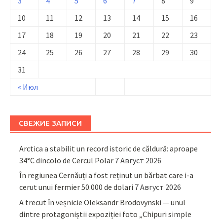
3
4
5
6
7
8
9
10
11
12
13
14
15
16
17
18
19
20
21
22
23
24
25
26
27
28
29
30
31
« Июл
СВЕЖИЕ ЗАПИСИ
Arctica a stabilit un record istoric de căldură: aproape
34°C dincolo de Cercul Polar
7 Август 2026
În regiunea Cernăuți a fost reținut un bărbat care i-a
cerut unui fermier 50.000 de dolari
7 Август 2026
A trecut în veșnicie Oleksandr Brodovynski — unul
dintre protagoniștii expoziției foto „Chipuri simple