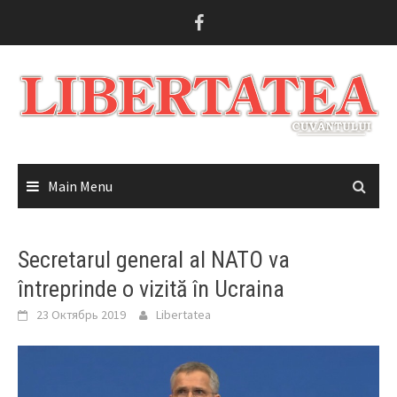
Skip
to
content
Main Menu
Secretarul general al NATO va
întreprinde o vizită în Ucraina
23 Октябрь 2019
Libertatea