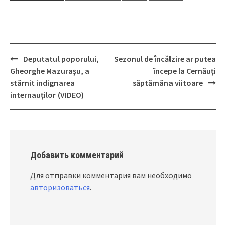
Deputatul poporului,
Sezonul de încălzire ar putea
Post
Gheorghe Mazurașu, a
începe la Cernăuți
navigation
stârnit indignarea
săptămâna viitoare
internauților (VIDEO)
Добавить комментарий
Для отправки комментария вам необходимо
авторизоваться
.