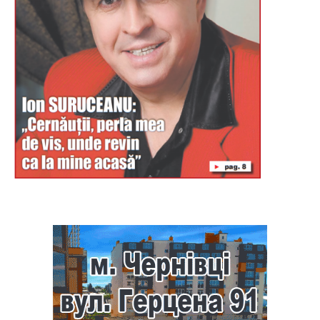
Буковина