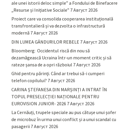
ale unei istorii deloc simple” a Fondului de Binefacere
„Resurse și Inițiative Sociale”
7 Август 2026
Proiect care va consolida cooperarea instituțională
transfrontalieră și va dezvolta o infrastructură
modernă
7 Август 2026
DIN LUMEA GÂNDURILOR REBELE
7 Август 2026
Bloomberg: Occidentul riscă din nou să
dezamăgească Ucraina într-un moment critic și să
rateze șansa de a opri războiul
7 Август 2026
Ghid pentru părinţi. Când ar trebui să-i cumperi
telefon copilului?
7 Август 2026
CARINA ȘTEFANESA DIN MARȘINȚI A INTRAT ÎN
TOPUL PRESELECȚIEI NAȚIONALE PENTRU
EUROVISION JUNIOR- 2026
7 Август 2026
La Cernăuți, trupele speciale au pus cătușe unui șofer
de microbuz în urma unui conflict și a unui scandal cu
pasagerii
7 Август 2026