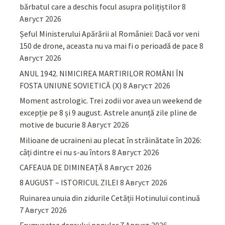
bărbatul care a deschis focul asupra polițiștilor
8
Август 2026
Șeful Ministerului Apărării al României: Dacă vor veni
150 de drone, aceasta nu va mai fi o perioadă de pace
8
Август 2026
ANUL 1942. NIMICIREA MARTIRILOR ROMÂNI ÎN
FOSTA UNIUNE SOVIETICĂ (X)
8 Август 2026
Moment astrologic. Trei zodii vor avea un weekend de
excepție pe 8 și 9 august. Astrele anunță zile pline de
motive de bucurie
8 Август 2026
Milioane de ucraineni au plecat în străinătate în 2026:
câți dintre ei nu s-au întors
8 Август 2026
CAFEAUA DE DIMINEAȚĂ
8 Август 2026
8 AUGUST – ISTORICUL ZILEI
8 Август 2026
Ruinarea unuia din zidurile Cetății Hotinului continuă
7 Август 2026