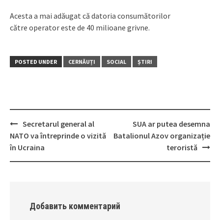
Acesta a mai adăugat că datoria consumătorilor
către operator este de 40 milioane grivne.
POSTED UNDER
CERNĂUȚI
SOCIAL
ȘTIRI
Secretarul general al
SUA ar putea desemna
Post
NATO va întreprinde o vizită
Batalionul Azov organizație
navigation
în Ucraina
teroristă
Добавить комментарий