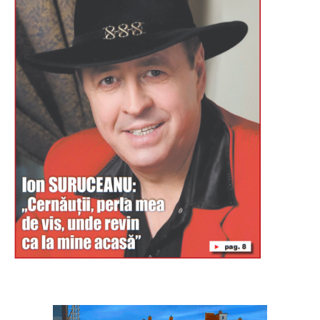
Буковина