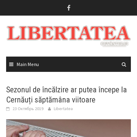
Skip
to
content
Main Menu
Sezonul de încălzire ar putea începe la
Cernăuți săptămâna viitoare
23 Октябрь 2019
Libertatea