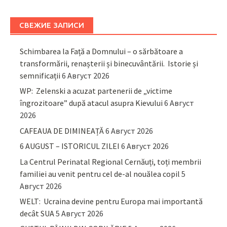
СВЕЖИЕ ЗАПИСИ
Schimbarea la Față a Domnului – o sărbătoare a
transformării, renașterii și binecuvântării. Istorie și
semnificații
6 Август 2026
WP: Zelenski a acuzat partenerii de „victime
îngrozitoare” după atacul asupra Kievului
6 Август
2026
CAFEAUA DE DIMINEAȚĂ
6 Август 2026
6 AUGUST – ISTORICUL ZILEI
6 Август 2026
La Centrul Perinatal Regional Cernăuți, toți membrii
familiei au venit pentru cel de-al nouălea copil
5
Август 2026
WELT: Ucraina devine pentru Europa mai importantă
decât SUA
5 Август 2026