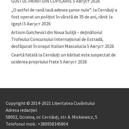
GUSTUL PÂINII DIN COPILĂRIE
5 Август 2026
„O astfel de rană lasă adesea șanse nule”: la Cernăuți a
fost operat un polițist în vârstă de 35 de ani, rănit la
Igești
5 Август 2026
Artiom Galchevici din Noua Suliță – deținătorul
Trofeului Concursului Internațional de Estradă,
desfășurat în orașul italian Mascalucia
5 Август 2026
Ceartă fatală la Cernăuți: un bărbat este suspectat de
uciderea propriului frate
5 Август 2026
Copyright © 2014-2021 Libertatea Cuvântului
Adresa redacției:
58002, Ucraina, or. Cernăuți, str. A. Mickiewicz, 5
Telefonul mob.: +380958345804