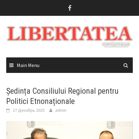
Skip
to
content
Main Menu
Ședința Consiliului Regional pentru
Politici Etnonaționale
27 Декабрь 2025
admin