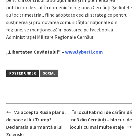
pentru a contribui la soluționarea și implementarea
politicilor de stat în domeniu în regiunea Cernăuți. Ședințele
au loc trimestrial, fiind adoptate decizii strategice pentru
susținerea și promovarea comunităților naționale din
regiune, se menționează în postarea pe Facebook a
Administrației Militare Regionale Cernăuți.
„Libertatea Cuvântului” –
www.lyberti.com
POSTED UNDER
SOCIAL
Va accepta Rusia planul
În locul Fabricii de cărămidă
Post
de pace al lui Trump?
nr.3 din Cernăuți – blocuri de
navigation
Declarația alarmantă a lui
locuit cu mai multe etaje
Zelenski