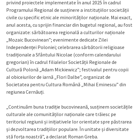
privind proiectele implementate în anul 2025 în cadrul
Programului Regional de susținere a instituțiilor societății
civile cu specific etnic ale minorităților naționale. Mai exact,
anul acesta, cu sprijin financiar din bugetul regional, au fost
organizate: sărbătoarea regională a culturilor naționale
„Mozaic Bucovinean”; evenimente dedicate Zilei
Independenței Poloniei; celebrarea sărbătorii religioase
tradiționale a Sfântului Nicolae (conform calendarului
gregorian) în cadrul filialelor Societății Regionale de
Cultură Polonă „Adam Mickiewicz”; festivalul pentru copii
al obiceiurilor de iarnă „Flori Dalbe”, organizat de
Societatea pentru Cultura Română „Mihai Eminescu” din
regiunea Cernăuți.
„Continuăm buna tradiție bucovineană, susținem societățile
culturale ale comunităților naționale care trăiesc pe
teritoriul regiunii și inițiativele lor orientate spre păstrarea
și dezvoltarea tradițiilor populare. În unitate și diversitate
stă forța noastră”, a declarat Roman Greba.