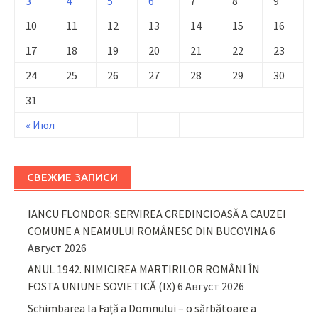
3
4
5
6
7
8
9
10
11
12
13
14
15
16
17
18
19
20
21
22
23
24
25
26
27
28
29
30
31
« Июл
СВЕЖИЕ ЗАПИСИ
IANCU FLONDOR: SERVIREA CREDINCIOASĂ A CAUZEI
COMUNE A NEAMULUI ROMÂNESC DIN BUCOVINA
6
Август 2026
ANUL 1942. NIMICIREA MARTIRILOR ROMÂNI ÎN
FOSTA UNIUNE SOVIETICĂ (IX)
6 Август 2026
Schimbarea la Față a Domnului – o sărbătoare a