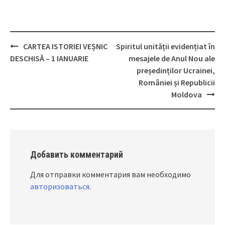
CARTEA ISTORIEI VEȘNIC
Spiritul unității evidențiat în
Post
DESCHISĂ – 1 IANUARIE
mesajele de Anul Nou ale
navigation
președinților Ucrainei,
României și Republicii
Moldova
Добавить комментарий
Для отправки комментария вам необходимо
авторизоваться
.