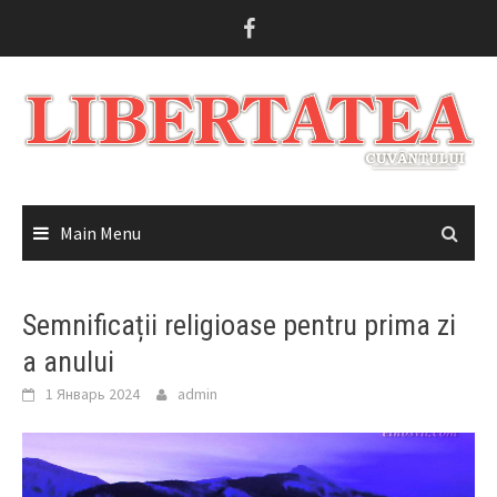
Skip
to
content
Main Menu
Semnificații religioase pentru prima zi
a anului
1 Январь 2024
admin