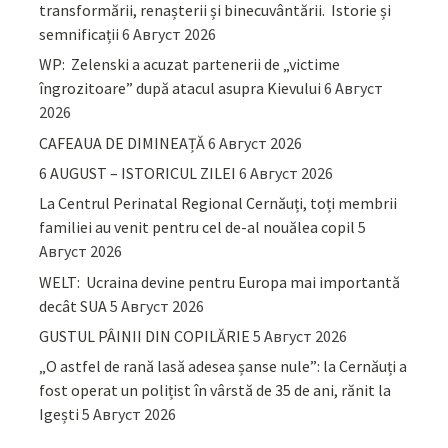
transformării, renașterii și binecuvântării. Istorie și
semnificații
6 Август 2026
WP: Zelenski a acuzat partenerii de „victime
îngrozitoare” după atacul asupra Kievului
6 Август
2026
CAFEAUA DE DIMINEAȚĂ
6 Август 2026
6 AUGUST – ISTORICUL ZILEI
6 Август 2026
La Centrul Perinatal Regional Cernăuți, toți membrii
familiei au venit pentru cel de-al nouălea copil
5
Август 2026
WELT: Ucraina devine pentru Europa mai importantă
decât SUA
5 Август 2026
GUSTUL PÂINII DIN COPILĂRIE
5 Август 2026
„O astfel de rană lasă adesea șanse nule”: la Cernăuți a
fost operat un polițist în vârstă de 35 de ani, rănit la
Igești
5 Август 2026