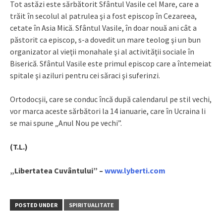
Tot astăzi este sărbătorit Sfântul Vasile cel Mare, care a
trăit în secolul al patrulea şi a fost episcop în Cezareea,
cetate în Asia Mică. Sfântul Vasile, în doar nouă ani cât a
păstorit ca episcop, s-a dovedit un mare teolog şi un bun
organizator al vieţii monahale şi al activităţii sociale în
Biserică. Sfântul Vasile este primul episcop care a întemeiat
spitale şi aziluri pentru cei săraci şi suferinzi.
Ortodocșii, care se conduc încă după calendarul pe stil vechi,
vor marca aceste sărbători la 14 ianuarie, care în Ucraina li
se mai spune „Anul Nou pe vechi”.
(T.L.)
„Libertatea Cuvântului” –
www.lyberti.com
POSTED UNDER
SPIRITUALITATE