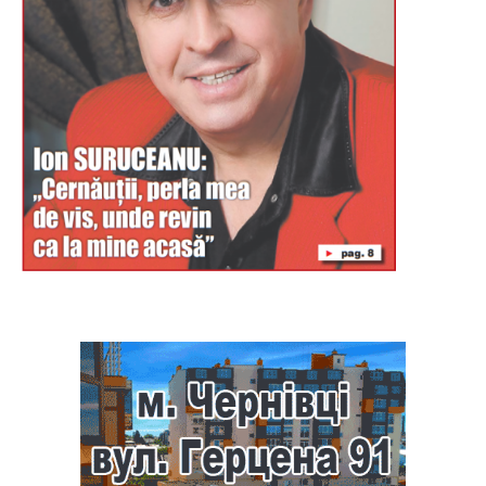
Буковина