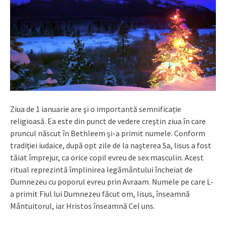
Ziua de 1 ianuarie are şi o importantă semnificație
religioasă. Ea este din punct de vedere creştin ziua în care
pruncul născut în Bethleem şi-a primit numele. Conform
tradiţiei iudaice, după opt zile de la naşterea Sa, Iisus a fost
tăiat împrejur, ca orice copil evreu de sex masculin. Acest
ritual reprezintă împlinirea legământului încheiat de
Dumnezeu cu poporul evreu prin Avraam. Numele pe care L-
a primit Fiul lui Dumnezeu făcut om, Iisus, înseamnă
Mântuitorul, iar Hristos înseamnă Cel uns.