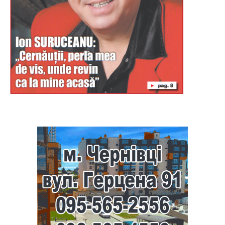
Буковина