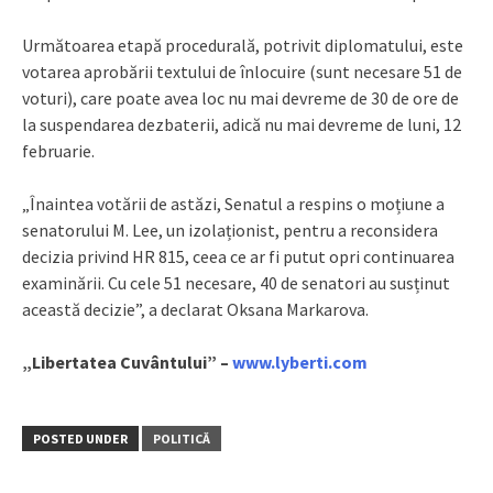
Următoarea etapă procedurală, potrivit diplomatului, este
votarea aprobării textului de înlocuire (sunt necesare 51 de
voturi), care poate avea loc nu mai devreme de 30 de ore de
la suspendarea dezbaterii, adică nu mai devreme de luni, 12
februarie.
„Înaintea votării de astăzi, Senatul a respins o moțiune a
senatorului M. Lee, un izolaționist, pentru a reconsidera
decizia privind HR 815, ceea ce ar fi putut opri continuarea
examinării. Cu cele 51 necesare, 40 de senatori au susținut
această decizie”, a declarat Oksana Markarova.
„Libertatea Cuvântului” –
www.lyberti.com
POSTED UNDER
POLITICĂ