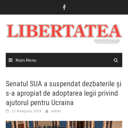
Skip
to
content
Main Menu
Senatul SUA a suspendat dezbaterile și
s-a apropiat de adoptarea legii privind
ajutorul pentru Ucraina
12 Февраль 2024
admin