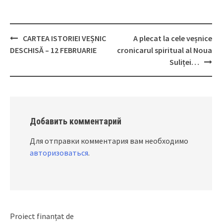
CARTEA ISTORIEI VEȘNIC
A plecat la cele veșnice
Post
DESCHISĂ – 12 FEBRUARIE
cronicarul spiritual al Noua
navigation
Suliței…
Добавить комментарий
Для отправки комментария вам необходимо
авторизоваться
.
Proiect finanțat de