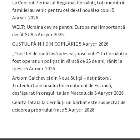
La Centrul Perinatal Regional Cernăuți, toți membrii
familiei au venit pentru cel de-al nouălea copil
5
Август 2026
WELT: Ucraina devine pentru Europa mai importantă
decât SUA
5 Август 2026
GUSTUL PÂINII DIN COPILĂRIE
5 Август 2026
„O astfel de rană lasă adesea șanse nule”: la Cernăuți a
fost operat un polițist în vârstă de 35 de ani, rănit la
Igești
5 Август 2026
Artiom Galchevici din Noua Suliță – deținătorul
Trofeului Concursului Internațional de Estradă,
desfășurat în orașul italian Mascalucia
5 Август 2026
Ceartă fatală la Cernăuți: un bărbat este suspectat de
uciderea propriului frate
5 Август 2026