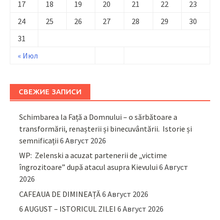
17
18
19
20
21
22
23
24
25
26
27
28
29
30
31
« Июл
СВЕЖИЕ ЗАПИСИ
Schimbarea la Față a Domnului – o sărbătoare a
transformării, renașterii și binecuvântării. Istorie și
semnificații
6 Август 2026
WP: Zelenski a acuzat partenerii de „victime
îngrozitoare” după atacul asupra Kievului
6 Август
2026
CAFEAUA DE DIMINEAȚĂ
6 Август 2026
6 AUGUST – ISTORICUL ZILEI
6 Август 2026