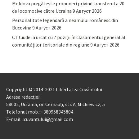
Moldova pregătește propuneri privind transferul a 20
de locomotive către Ucraina
9 Август 2026
Personalitate legendară a neamului românesc din
Bucovina
9 Август 2026
CT Ciudei a urcat cu 7 poziții în clasamentul general al
comunităților teritoriale din regiune
9 Август 2026
Copyright © 2014-2021 Libertatea Cuvântului
Adresa redacției:
58002, Ucraina, or. Cernăuți, str. A. Mickiewicz, 5
Telefonul mob.: +380958345804
E-mail: lcuvantului@gmail.com