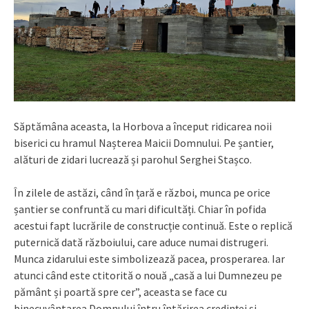
Săptămâna aceasta, la Horbova a început ridicarea noii
biserici cu hramul Nașterea Maicii Domnului. Pe șantier,
alături de zidari lucrează și parohul Serghei Stașco.
În zilele de astăzi, când în țară e război, munca pe orice
șantier se confruntă cu mari dificultăți. Chiar în pofida
acestui fapt lucrările de construcție continuă. Este o replică
puternică dată războiului, care aduce numai distrugeri.
Munca zidarului este simbolizează pacea, prosperarea. Iar
atunci când este ctitorită o nouă „casă a lui Dumnezeu pe
pământ și poartă spre cer”, aceasta se face cu
binecuvântarea Domnului întru întărirea credinței și