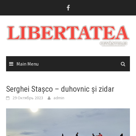
Skip
to
content
Main Menu
Serghei Stașco – duhovnic și zidar
29 Октябрь 2023
admin