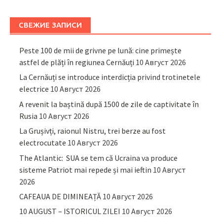
СВЕЖИЕ ЗАПИСИ
Peste 100 de mii de grivne pe lună: cine primește
astfel de plăți în regiunea Cernăuți
10 Август 2026
La Cernăuți se introduce interdicția privind trotinetele
electrice
10 Август 2026
A revenit la baștină după 1500 de zile de captivitate în
Rusia
10 Август 2026
La Grușivți, raionul Nistru, trei berze au fost
electrocutate
10 Август 2026
The Atlantic: SUA se tem că Ucraina va produce
sisteme Patriot mai repede și mai ieftin
10 Август
2026
CAFEAUA DE DIMINEAȚĂ
10 Август 2026
10 AUGUST – ISTORICUL ZILEI
10 Август 2026