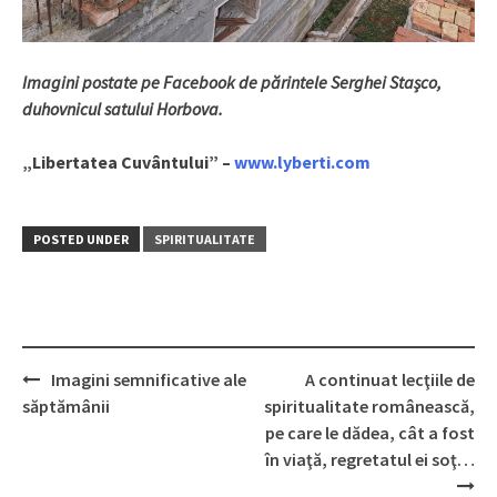
Imagini postate pe Facebook de părintele Serghei Stașco,
duhovnicul satului Horbova.
„Libertatea Cuvântului” –
www.lyberti.com
POSTED UNDER
SPIRITUALITATE
Imagini semnificative ale
A continuat lecţiile de
Post
săptămânii
spiritualitate românească,
navigation
pe care le dădea, cât a fost
în viaţă, regretatul ei soţ…