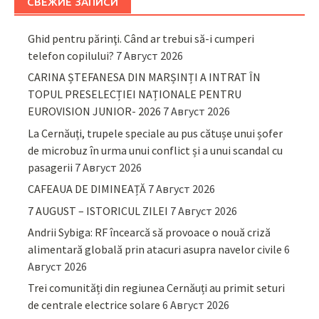
СВЕЖИЕ ЗАПИСИ
Ghid pentru părinţi. Când ar trebui să-i cumperi
telefon copilului?
7 Август 2026
CARINA ȘTEFANESA DIN MARȘINȚI A INTRAT ÎN
TOPUL PRESELECȚIEI NAȚIONALE PENTRU
EUROVISION JUNIOR- 2026
7 Август 2026
La Cernăuți, trupele speciale au pus cătușe unui șofer
de microbuz în urma unui conflict și a unui scandal cu
pasagerii
7 Август 2026
CAFEAUA DE DIMINEAȚĂ
7 Август 2026
7 AUGUST – ISTORICUL ZILEI
7 Август 2026
Andrii Sybiga: RF încearcă să provoace o nouă criză
alimentară globală prin atacuri asupra navelor civile
6
Август 2026
Trei comunități din regiunea Cernăuți au primit seturi
de centrale electrice solare
6 Август 2026