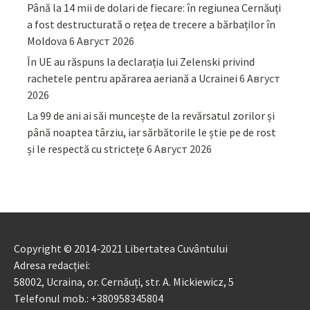
Până la 14 mii de dolari de fiecare: în regiunea Cernăuți
a fost destructurată o rețea de trecere a bărbaților în
Moldova
6 Август 2026
În UE au răspuns la declarația lui Zelenski privind
rachetele pentru apărarea aeriană a Ucrainei
6 Август
2026
La 99 de ani ai săi muncește de la revărsatul zorilor și
până noaptea târziu, iar sărbătorile le știe pe de rost
și le respectă cu strictețe
6 Август 2026
Copyright © 2014-2021 Libertatea Cuvântului
Adresa redacției:
58002, Ucraina, or. Cernăuți, str. A. Mickiewicz, 5
Telefonul mob.: +380958345804