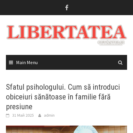
Skip
to
content
Main Menu
Sfatul psihologului. Cum să introduci
obiceiuri sănătoase în familie fără
presiune
31 Май 2025
admin