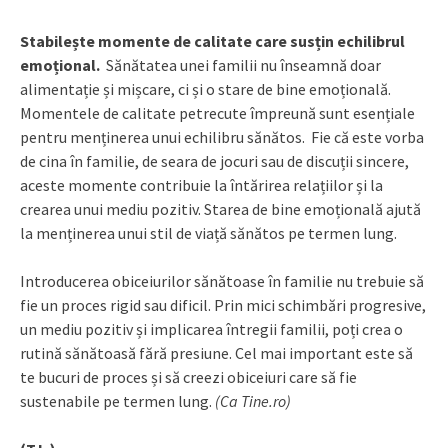
Stabilește momente de calitate care susțin echilibrul
emoțional.
Sănătatea unei familii nu înseamnă doar
alimentație și mișcare, ci și o stare de bine emoțională.
Momentele de calitate petrecute împreună sunt esențiale
pentru menținerea unui echilibru sănătos. Fie că este vorba
de cina în familie, de seara de jocuri sau de discuții sincere,
aceste momente contribuie la întărirea relațiilor și la
crearea unui mediu pozitiv. Starea de bine emoțională ajută
la menținerea unui stil de viață sănătos pe termen lung.
Introducerea obiceiurilor sănătoase în familie nu trebuie să
fie un proces rigid sau dificil. Prin mici schimbări progresive,
un mediu pozitiv și implicarea întregii familii, poți crea o
rutină sănătoasă fără presiune. Cel mai important este să
te bucuri de proces și să creezi obiceiuri care să fie
sustenabile pe termen lung.
(Ca Tine.ro)