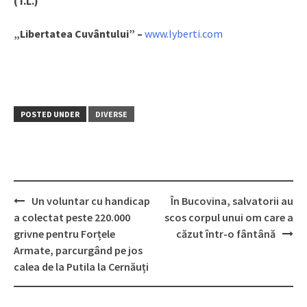
(T.L.)
„Libertatea Cuvântului” –
www.lyberti.com
POSTED UNDER
DIVERSE
Un voluntar cu handicap
În Bucovina, salvatorii au
Post
a colectat peste 220.000
scos corpul unui om care a
navigation
grivne pentru Forțele
căzut într-o fântână
Armate, parcurgând pe jos
calea de la Putila la Cernăuți