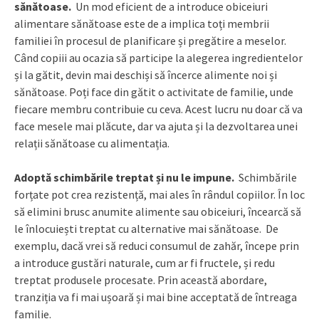
sănătoase.
Un mod eficient de a introduce obiceiuri
alimentare sănătoase este de a implica toți membrii
familiei în procesul de planificare și pregătire a meselor.
Când copiii au ocazia să participe la alegerea ingredientelor
și la gătit, devin mai deschiși să încerce alimente noi și
sănătoase. Poți face din gătit o activitate de familie, unde
fiecare membru contribuie cu ceva. Acest lucru nu doar că va
face mesele mai plăcute, dar va ajuta și la dezvoltarea unei
relații sănătoase cu alimentația.
Adoptă schimbările treptat și nu le impune.
Schimbările
forțate pot crea rezistență, mai ales în rândul copiilor. În loc
să elimini brusc anumite alimente sau obiceiuri, încearcă să
le înlocuiești treptat cu alternative mai sănătoase. De
exemplu, dacă vrei să reduci consumul de zahăr, începe prin
a introduce gustări naturale, cum ar fi fructele, și redu
treptat produsele procesate. Prin această abordare,
tranziția va fi mai ușoară și mai bine acceptată de întreaga
familie.