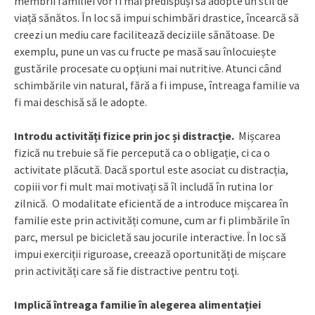
membrii familiei vor fi mai predispuși să adopte un stil de
viață sănătos. În loc să impui schimbări drastice, încearcă să
creezi un mediu care facilitează deciziile sănătoase. De
exemplu, pune un vas cu fructe pe masă sau înlocuiește
gustările procesate cu opțiuni mai nutritive. Atunci când
schimbările vin natural, fără a fi impuse, întreaga familie va
fi mai deschisă să le adopte.
Introdu activități fizice prin joc și distracție.
Mișcarea
fizică nu trebuie să fie percepută ca o obligație, ci ca o
activitate plăcută. Dacă sportul este asociat cu distracția,
copiii vor fi mult mai motivați să îl includă în rutina lor
zilnică. O modalitate eficientă de a introduce mișcarea în
familie este prin activități comune, cum ar fi plimbările în
parc, mersul pe bicicletă sau jocurile interactive. În loc să
impui exerciții riguroase, creează oportunități de mișcare
prin activități care să fie distractive pentru toţi.
Implică întreaga familie în alegerea alimentației