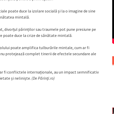
ale poate duce la izolare socială și la o imagine de sine
sănătatea mintală.
at, divorțul părinților sau traumele pot pune presiune pe
e poate duce la crize de sănătate mintală.
olului poate amplifica tulburările mintale, cum ar fi
 nu protejează complet tinerii de efectele secundare ale
r fi conflictele internaționale, au un impact semnificativ
etate și neliniște.
(De Părinţi.ro)