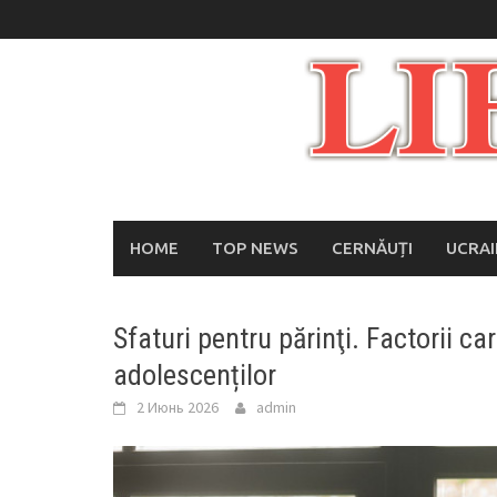
Skip
to
content
HOME
TOP NEWS
CERNĂUȚI
UCRA
Sfaturi pentru părinţi. Factorii c
adolescenților
2 Июнь 2026
admin