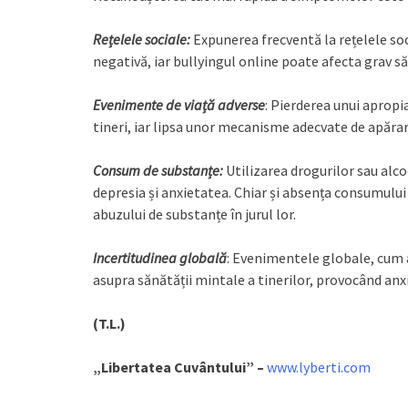
Rețelele sociale:
Expunerea frecventă la rețelele soci
negativă, iar bullyingul online poate afecta grav 
Evenimente de viață adverse
: Pierderea unui apropi
tineri, iar lipsa unor mecanisme adecvate de apărar
Consum de substanțe:
Utilizarea drogurilor sau alco
depresia și anxietatea. Chiar și absența consumului
abuzului de substanțe în jurul lor.
Incertitudinea globală
: Evenimentele globale, cum a
asupra sănătății mintale a tinerilor, provocând anxi
(T.L.)
„Libertatea Cuvântului” –
www.lyberti.com