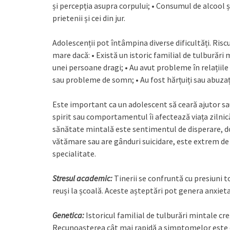
și percepția asupra corpului; • Consumul de alcool și 
prietenii și cei din jur.
Adolescenții pot întâmpina diverse dificultăți. Ri
mare dacă: • Există un istoric familial de tulburări 
unei persoane dragi; • Au avut probleme în relațiile c
sau probleme de somn; • Au fost hărțuiți sau abuzaț
Este important ca un adolescent să ceară ajutor sau
spirit sau comportamentul îi afectează viața zilni
sănătate mintală este sentimentul de disperare, dori
vătămare sau are gânduri suicidare, este extrem d
specialitate.
Stresul academic:
Tinerii se confruntă cu presiuni t
reuși la școală. Aceste așteptări pot genera anxietat
Genetica:
Istoricul familial de tulburări mintale creș
Recunoașterea cât mai rapidă a simptomelor este e