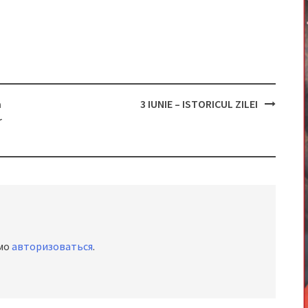
a
3 IUNIE – ISTORICUL ZILEI
r
имо
авторизоваться
.