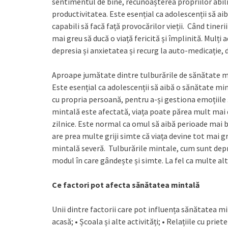
sentimentul de bine, recunoașterea propriilor abilită
productivitatea. Este esențial ca adolescenții să ai
capabili să facă față provocărilor vieții. Când tine
mai greu să ducă o viață fericită și împlinită. Mulți
depresia și anxietatea și recurg la auto-medicație, 
Aproape jumătate dintre tulburările de sănătate min
Este esențial ca adolescenții să aibă o sănătate mi
cu propria persoană, pentru a-și gestiona emoțiile ș
mintală este afectată, viața poate părea mult mai di
zilnice. Este normal ca omul să aibă perioade mai b
are prea multe griji simte că viața devine tot mai gr
mintală severă. Tulburările mintale, cum sunt depre
modul în care gândește și simte. La fel ca multe alte
Ce factori pot afecta sănătatea mintală
Unii dintre factorii care pot influența sănătatea min
acasă; • Școala și alte activități; • Relațiile cu prie