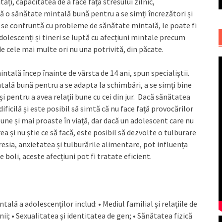
ți, capacitatea de a face față stresului zilnic,
bă o sănătate mintală bună pentru a se simți încrezători și
rii se confruntă cu probleme de sănătate mintală, le poate fi
 adolescenți și tineri se luptă cu afecțiuni mintale precum
de cele mai multe ori nu una potrivită, din păcate.
tală încep înainte de vârsta de 14 ani, spun specialiștii.
ntală bună pentru a se adapta la schimbări, a se simți bine
i pentru a avea relații bune cu cei din jur. Dacă sănătatea
ficilă și este posibil să simtă că nu face față provocărilor
une și mai proaste în viață, dar dacă un adolescent care nu
ea și nu știe ce să facă, este posibil să dezvolte o tulburare
sia, anxietatea și tulburările alimentare, pot influența
 boli, aceste afecțiuni pot fi tratate eficient.
tală a adolescenților includ: • Mediul familial și relațiile de
tenii; • Sexualitatea și identitatea de gen; • Sănătatea fizică