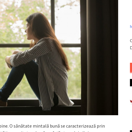
h
C
D
bine. O sănătate mintală bună se caracterizează prin