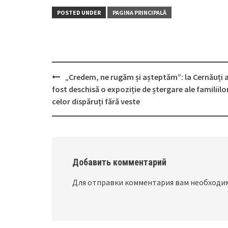
POSTED UNDER
PAGINA PRINCIPALĂ
„Credem, ne rugăm și așteptăm”: la Cernăuți 
Post
fost deschisă o expoziție de ștergare ale familiilo
navigation
celor dispăruți fără veste
Добавить комментарий
Для отправки комментария вам необход