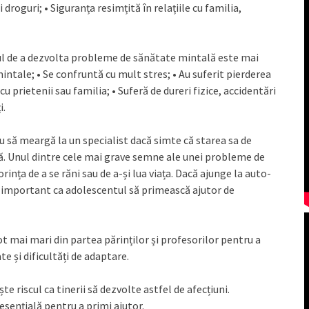
droguri; • Siguranța resimțită în relațiile cu familia,
scul de a dezvolta probleme de sănătate mintală este mai
mintale; • Se confruntă cu mult stres; • Au suferit pierderea
u prietenii sau familia; • Suferă de dureri fizice, accidentări
i.
 să meargă la un specialist dacă simte că starea sa de
că. Unul dintre cele mai grave semne ale unei probleme de
nța de a se răni sau de a-și lua viața. Dacă ajunge la auto-
e important ca adolescentul să primească ajutor de
ot mai mari din partea părinților și profesorilor pentru a
e și dificultăți de adaptare.
te riscul ca tinerii să dezvolte astfel de afecțiuni.
sențială pentru a primi ajutor.