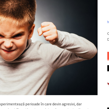
h
C
D
xperimentează perioade în care devin agresivi, dar