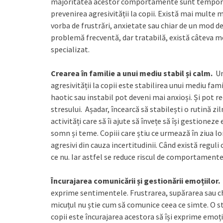
majoritatea acestor comportamente sunt temporare 
prevenirea agresivității la copii. Există mai multe 
vorba de frustrări, anxietate sau chiar de un mod de
problemă frecventă, dar tratabilă, există câteva me
specializat.
Crearea în familie a unui mediu stabil și calm.
Un
agresivității la copii este stabilirea unui mediu fami
haotic sau instabil pot deveni mai anxioși. Și pot
stresului. Așadar, încearcă să stabilești o rutină zi
activități care să îi ajute să învețe să își gestione
somn și teme. Copiii care știu ce urmează în ziua lo
agresivi din cauza incertitudinii. Când există reguli 
ce nu. Iar astfel se reduce riscul de comportament
Încurajarea comunicării și gestionării emoțiilor.
exprime sentimentele. Frustrarea, supărarea sau chi
micuțul nu știe cum să comunice ceea ce simte. O st
copii este încurajarea acestora să își exprime emoți