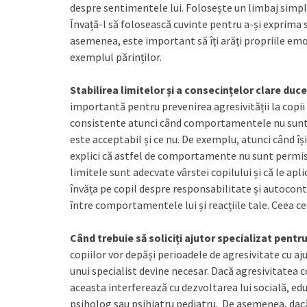
despre sentimentele lui. Folosește un limbaj simplu ș
Învață-l să folosească cuvinte pentru a-și exprima s
asemenea, este important să îți arăți propriile emoț
exemplul părinților.
Stabilirea limitelor și a consecințelor clare duce
importantă pentru prevenirea agresivității la copii 
consistente atunci când comportamentele nu sunt 
este acceptabil și ce nu. De exemplu, atunci când își
explici că astfel de comportamente nu sunt permise.
limitele sunt adecvate vârstei copilului și că le apli
învăța pe copil despre responsabilitate și autocontr
între comportamentele lui și reacțiile tale. Ceea ce 
Când trebuie să soliciți ajutor specializat pentru
copiilor vor depăși perioadele de agresivitate cu ajut
unui specialist devine necesar. Dacă agresivitatea c
aceasta interferează cu dezvoltarea lui socială, ed
psiholog sau psihiatru pediatru. De asemenea, dacă 