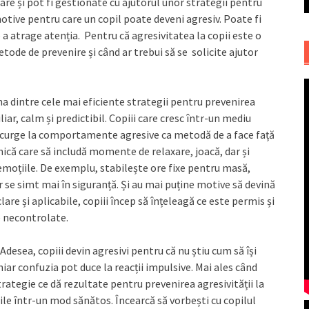
și pot fi gestionate cu ajutorul unor strategii pentru
motive pentru care un copil poate deveni agresiv. Poate fi
 a atrage atenția. Pentru că agresivitatea la copii este o
tode de prevenire și când ar trebui să se solicite ajutor
a dintre cele mai eficiente strategii pentru prevenirea
liar, calm și predictibil. Copiii care cresc într-un mediu
 recurge la comportamente agresive ca metodă de a face față
lnică care să includă momente de relaxare, joacă, dar și
ze emoțiile. De exemplu, stabilește ore fixe pentru masă,
r se simt mai în siguranță. Și au mai puține motive să devină
clare și aplicabile, copiii încep să înțeleagă ce este permis și
e necontrolate.
Adesea, copiii devin agresivi pentru că nu știu cum să își
ar confuzia pot duce la reacții impulsive. Mai ales când
rategie ce dă rezultate pentru prevenirea agresivității la
ile într-un mod sănătos. Încearcă să vorbești cu copilul