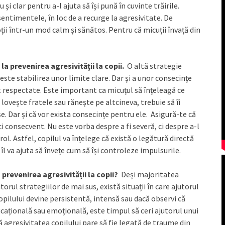
i clar pentru a-l ajuta să își pună în cuvinte trăirile.
entimentele, în loc de a recurge la agresivitate. De
ii într-un mod calm și sănătos. Pentru că micuții învață din
 la prevenirea agresivității la copii.
O altă strategie
este stabilirea unor limite clare. Dar și a unor consecințe
respectate. Este important ca micuțul să înțeleagă ce
 lovește fratele sau rănește pe altcineva, trebuie să îi
 Dar și că vor exista consecințe pentru ele. Asigură-te că
ci consecvent. Nu este vorba despre a fi severă, ci despre a-l
ol. Astfel, copilul va înțelege că există o legătură directă
îl va ajuta să învețe cum să își controleze impulsurile.
 prevenirea agresivității la copii?
Deși majoritatea
orul strategiilor de mai sus, există situații în care ajutorul
opilului devine persistentă, intensă sau dacă observi că
ucațională sau emoțională, este timpul să ceri ajutorul unui
agresivitatea copilului pare să fie legată de traume din