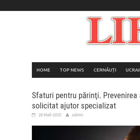
Skip
to
content
HOME
TOP NEWS
CERNĂUȚI
UCRA
Sfaturi pentru părinţi. Prevenirea a
solicitat ajutor specializat
28 Май 2025
admin