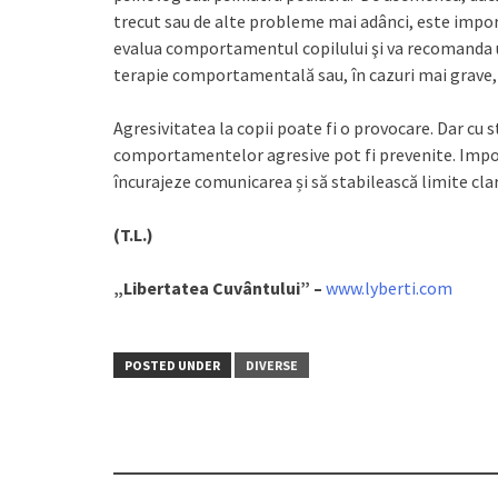
trecut sau de alte probleme mai adânci, este import
evalua comportamentul copilului şi va recomanda 
terapie comportamentală sau, în cazuri mai grave
Agresivitatea la copii poate fi o provocare. Dar cu 
comportamentelor agresive pot fi prevenite. Importa
încurajeze comunicarea și să stabilească limite cla
(T.L.)
„Libertatea Cuvântului” –
www.lyberti.com
POSTED UNDER
DIVERSE