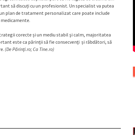
ant să discuți cu un profesionist. Un specialist va putea
un plan de tratament personalizat care poate include
, medicamente.
strategii corecte și un mediu stabil şi calm, majoritatea
nt este ca părinţii să fie consecvenţi și răbdători, să
re.
(De Părinţi.ro; Ca Tine.ro)