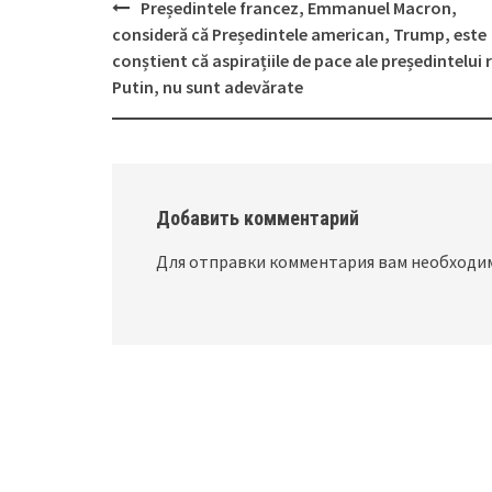
Președintele francez, Emmanuel Macron,
Post
consideră că Președintele american, Trump, este
navigation
conștient că aspirațiile de pace ale președintelui 
Putin, nu sunt adevărate
Добавить комментарий
Для отправки комментария вам необход