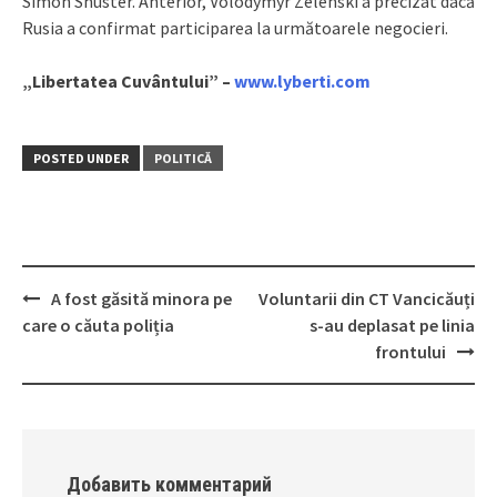
Simon Shuster. Anterior, Volodymyr Zelenski a precizat dacă
Rusia a confirmat participarea la următoarele negocieri.
„Libertatea Cuvântului” –
www.lyberti.com
POSTED UNDER
POLITICĂ
A fost găsită minora pe
Voluntarii din CT Vancicăuți
Post
care o căuta poliția
s-au deplasat pe linia
navigation
frontului
Добавить комментарий