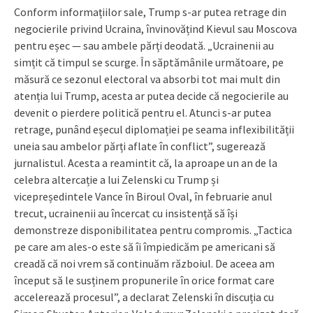
Conform informațiilor sale, Trump s-ar putea retrage din
negocierile privind Ucraina, învinovățind Kievul sau Moscova
pentru eșec — sau ambele părți deodată. „Ucrainenii au
simțit că timpul se scurge. În săptămânile următoare, pe
măsură ce sezonul electoral va absorbi tot mai mult din
atenția lui Trump, acesta ar putea decide că negocierile au
devenit o pierdere politică pentru el. Atunci s-ar putea
retrage, punând eșecul diplomației pe seama inflexibilității
uneia sau ambelor părți aflate în conflict”, sugerează
jurnalistul. Acesta a reamintit că, la aproape un an de la
celebra altercație a lui Zelenski cu Trump și
vicepreședintele Vance în Biroul Oval, în februarie anul
trecut, ucrainenii au încercat cu insistență să își
demonstreze disponibilitatea pentru compromis. „Tactica
pe care am ales-o este să îi împiedicăm pe americani să
creadă că noi vrem să continuăm războiul. De aceea am
început să le susținem propunerile în orice format care
accelerează procesul”, a declarat Zelenski în discuția cu