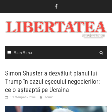
Skip
to
content
Main Menu
Simon Shuster a dezvăluit planul lui
Trump în cazul eșecului negocierilor:
ce o așteaptă pe Ucraina
13 Февраль 2026
admin