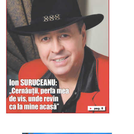
Буковина