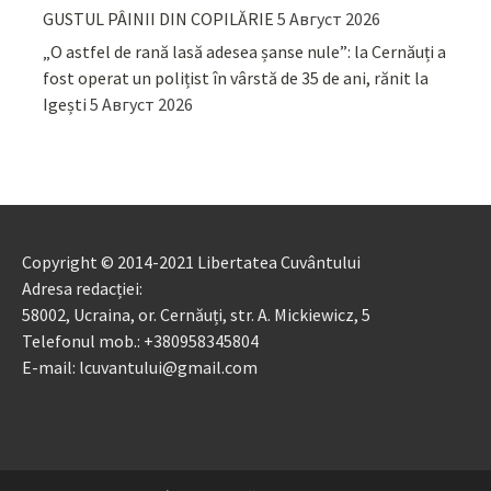
GUSTUL PÂINII DIN COPILĂRIE
5 Август 2026
„O astfel de rană lasă adesea șanse nule”: la Cernăuți a
fost operat un polițist în vârstă de 35 de ani, rănit la
Igești
5 Август 2026
Copyright © 2014-2021 Libertatea Cuvântului
Adresa redacției:
58002, Ucraina, or. Cernăuți, str. A. Mickiewicz, 5
Telefonul mob.: +380958345804
E-mail: lcuvantului@gmail.com