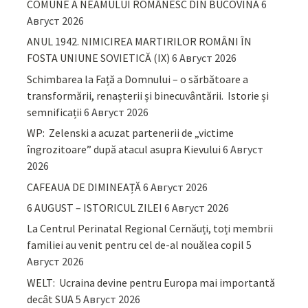
COMUNE A NEAMULUI ROMÂNESC DIN BUCOVINA
6
Август 2026
ANUL 1942. NIMICIREA MARTIRILOR ROMÂNI ÎN
FOSTA UNIUNE SOVIETICĂ (IX)
6 Август 2026
Schimbarea la Față a Domnului – o sărbătoare a
transformării, renașterii și binecuvântării. Istorie și
semnificații
6 Август 2026
WP: Zelenski a acuzat partenerii de „victime
îngrozitoare” după atacul asupra Kievului
6 Август
2026
CAFEAUA DE DIMINEAȚĂ
6 Август 2026
6 AUGUST – ISTORICUL ZILEI
6 Август 2026
La Centrul Perinatal Regional Cernăuți, toți membrii
familiei au venit pentru cel de-al nouălea copil
5
Август 2026
WELT: Ucraina devine pentru Europa mai importantă
decât SUA
5 Август 2026