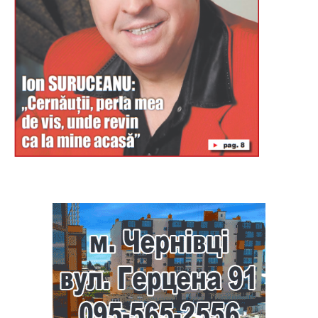
Буковина