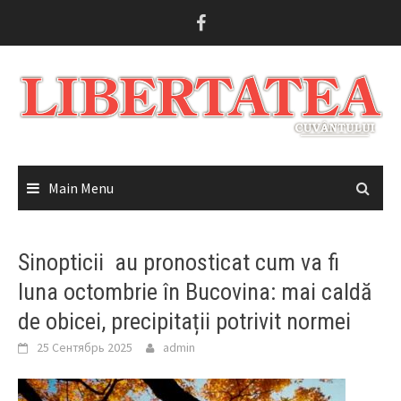
Skip
to
content
Main Menu
Sinopticii au pronosticat cum va fi
luna octombrie în Bucovina: mai caldă
de obicei, precipitații potrivit normei
25 Сентябрь 2025
admin