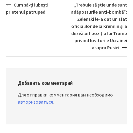
Cum să-ți iubești
„Trebuie să știe unde sunt
Post
prietenul patruped
adăposturile anti-bombă”:
navigation
Zelenski le-a dat un sfat
oficialilor de la Kremlin și a
dezvăluit poziția lui Trump
privind loviturile Ucrainei
asupra Rusiei
Добавить комментарий
Для отправки комментария вам необходимо
авторизоваться
.