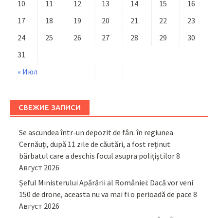
10
11
12
13
14
15
16
17
18
19
20
21
22
23
24
25
26
27
28
29
30
31
« Июл
СВЕЖИЕ ЗАПИСИ
Se ascundea într-un depozit de fân: în regiunea
Cernăuți, după 11 zile de căutări, a fost reținut
bărbatul care a deschis focul asupra polițiștilor
8
Август 2026
Șeful Ministerului Apărării al României: Dacă vor veni
150 de drone, aceasta nu va mai fi o perioadă de pace
8
Август 2026