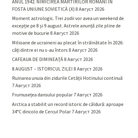
ANUL 1942. NIMICIREA MARTIRILOR ROMÂNI ÎN
FOSTA UNIUNE SOVIETICĂ (X)
8 Август 2026
Moment astrologic. Trei zodii vor avea un weekend de
excepție pe 8 și 9 august. Astrele anunță zile pline de
motive de bucurie
8 Август 2026
Milioane de ucraineni au plecat în străinătate în 2026:
câți dintre ei nu s-au întors
8 Август 2026
CAFEAUA DE DIMINEAȚĂ
8 Август 2026
8 AUGUST – ISTORICUL ZILEI
8 Август 2026
Ruinarea unuia din zidurile Cetății Hotinului continuă
7 Август 2026
Frumusețea dansului popular
7 Август 2026
Arctica a stabilit un record istoric de căldură: aproape
34°C dincolo de Cercul Polar
7 Август 2026