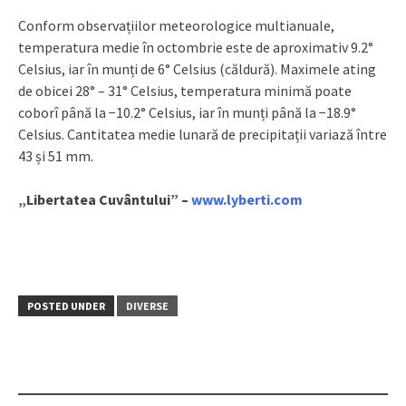
Conform observațiilor meteorologice multianuale,
temperatura medie în octombrie este de aproximativ 9.2°
Celsius, iar în munți de 6° Celsius (căldură). Maximele ating
de obicei 28° – 31° Celsius, temperatura minimă poate
coborî până la −10.2° Celsius, iar în munți până la −18.9°
Celsius. Cantitatea medie lunară de precipitații variază între
43 și 51 mm.
„Libertatea Cuvântului” –
www.lyberti.com
POSTED UNDER
DIVERSE