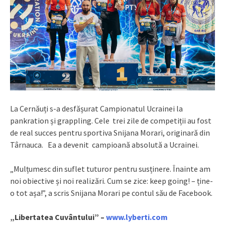
La Cernăuți s-a desfășurat Campionatul Ucrainei la
pankration și grappling. Cele trei zile de competiții au fost
de real succes pentru sportiva Snijana Morari, originară din
Târnauca. Ea a devenit campioană absolută a Ucrainei.
„Mulțumesc din suflet tuturor pentru susținere. Înainte am
noi obiective și noi realizări. Cum se zice: keep going! – ține-
o tot așa!”, a scris Snijana Morari pe contul său de Facebook.
„Libertatea Cuvântului” –
www.lyberti.com