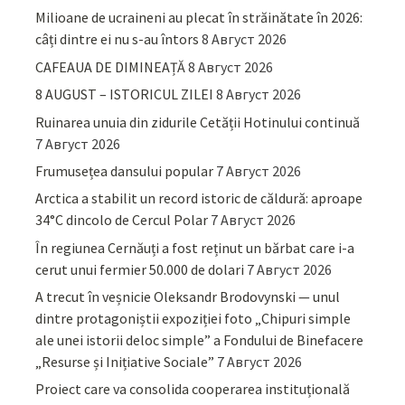
Milioane de ucraineni au plecat în străinătate în 2026:
câți dintre ei nu s-au întors
8 Август 2026
CAFEAUA DE DIMINEAȚĂ
8 Август 2026
8 AUGUST – ISTORICUL ZILEI
8 Август 2026
Ruinarea unuia din zidurile Cetății Hotinului continuă
7 Август 2026
Frumusețea dansului popular
7 Август 2026
Arctica a stabilit un record istoric de căldură: aproape
34°C dincolo de Cercul Polar
7 Август 2026
În regiunea Cernăuți a fost reținut un bărbat care i-a
cerut unui fermier 50.000 de dolari
7 Август 2026
A trecut în veșnicie Oleksandr Brodovynski — unul
dintre protagoniștii expoziției foto „Chipuri simple
ale unei istorii deloc simple” a Fondului de Binefacere
„Resurse și Inițiative Sociale”
7 Август 2026
Proiect care va consolida cooperarea instituțională