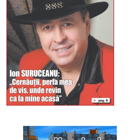
Буковина