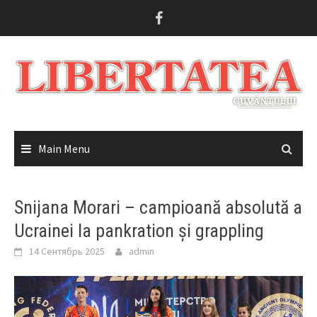
Skip
to
content
Main Menu
Snijana Morari – campioană absolută a
Ucrainei la pankration și grappling
14 Сентябрь 2025
admin