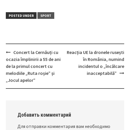
POSTED UNDER
SPORT
Concert la Cernăuți cu
Reacția UE la dronele rusești
Post
ocazia împlinirii a 55 de ani
în România, numind
navigation
de la primul concert cu
incidentul o „încălcare
melodiile „Ruta roșie” și
inacceptabilă”
„Jocul apelor”
Добавить комментарий
Для отправки комментария вам необходимо