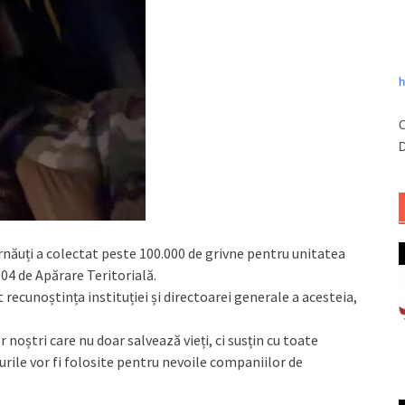
h
C
D
rnăuți a colectat peste 100.000 de grivne pentru unitatea
04 de Apărare Teritorială.
recunoștința instituției și directoarei generale a acesteia,
oștri care nu doar salvează vieți, ci susțin cu toate
urile vor fi folosite pentru nevoile companiilor de