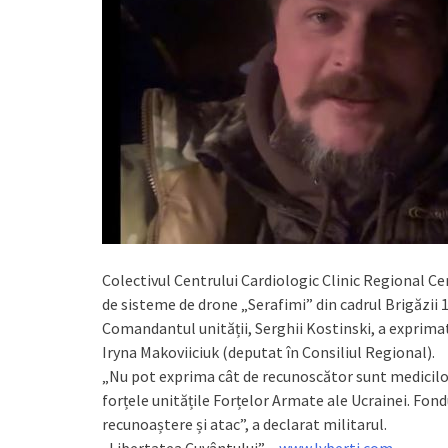
Colectivul Centrului Cardiologic Clinic Regional Ce
de sisteme de drone „Serafimi” din cadrul Brigăzii 1
Comandantul unității, Serghii Kostinski, a exprimat 
Iryna Makoviiciuk (deputat în Consiliul Regional).
„Nu pot exprima cât de recunoscător sunt medicilor n
forțele unitățile Forțelor Armate ale Ucrainei. Fond
recunoaștere și atac”, a declarat militarul.