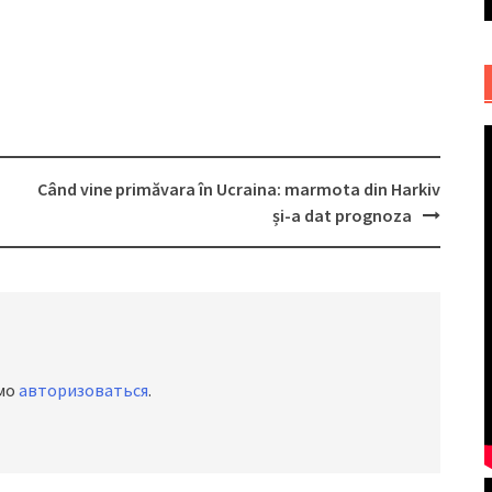
Când vine primăvara în Ucraina: marmota din Harkiv
și-a dat prognoza
имо
авторизоваться
.