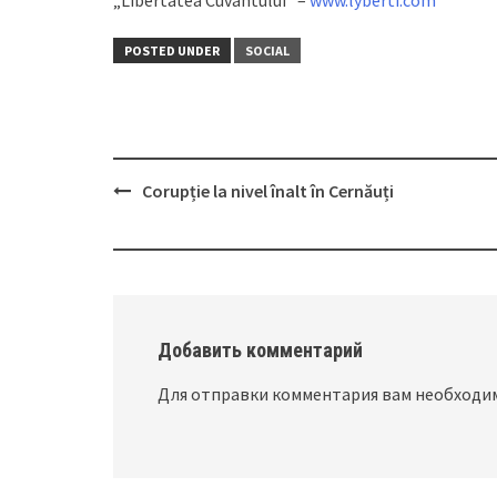
„Libertatea Cuvântului” –
www.lyberti.com
POSTED UNDER
SOCIAL
Corupție la nivel înalt în Cernăuți
Post
navigation
Добавить комментарий
Для отправки комментария вам необход