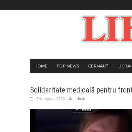
Skip
to
content
HOME
TOP NEWS
CERNĂUȚI
UCRA
Solidaritate medicală pentru fron
2 Февраль 2026
admin