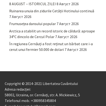
8 AUGUST – ISTORICUL ZILEI
8 Август 2026
Ruinarea unuia din zidurile Cetății Hotinului continuă
7 Август 2026
Frumusețea dansului popular
7 Август 2026
Arctica a stabilit un record istoric de căldură: aproape
34°C dincolo de Cercul Polar
7 Август 2026
În regiunea Cernăuți a fost reținut un bărbat care i-a
cerut unui fermier 50.000 de dolari
7 Август 2026
Copyright © 2014-2021 Libertatea Cuvântului
Adresa redacției:
58002, Ucraina, or. Cernăuți, str. A. Mickiewicz, 5
Telefonul mob.: +380958345804