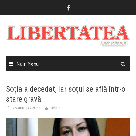
Skip
to
content
Main Menu
Soţia a decedat, iar soţul se află într-o
stare gravă
26 Январь 2022
admin