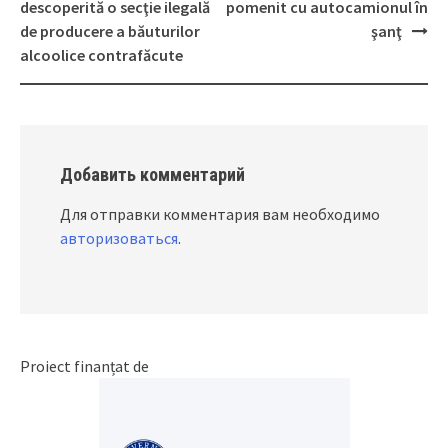
Post
descoperită o secţie ilegală
pomenit cu autocamionul în
navigation
de producere a băuturilor
şanţ
alcoolice contrafăcute
Добавить комментарий
Для отправки комментария вам необходимо
авторизоваться
.
Proiect finanțat de