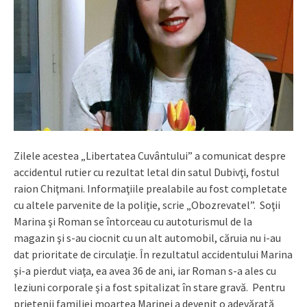
Zilele acestea „Libertatea Cuvântului” a comunicat despre
accidentul rutier cu rezultat letal din satul Dubivţi, fostul
raion Chiţmani. Informaţiile prealabile au fost completate
cu altele parvenite de la poliţie, scrie „Obozrevatel”. Soţii
Marina şi Roman se întorceau cu autoturismul de la
magazin şi s-au ciocnit cu un alt automobil, căruia nu i-au
dat prioritate de circulaţie. În rezultatul accidentului Marina
şi-a pierdut viaţa, ea avea 36 de ani, iar Roman s-a ales cu
leziuni corporale şi a fost spitalizat în stare gravă. Pentru
prietenii familiei moartea Marinei a devenit o adevărată