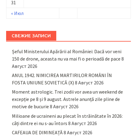
31
« Июл
СВЕЖИЕ ЗАПИСИ
Șeful Ministerului Apărării al României: Dacă vor veni
150 de drone, aceasta nu va mai fi o perioadă de pace
8
Август 2026
ANUL 1942. NIMICIREA MARTIRILOR ROMÂNI ÎN
FOSTA UNIUNE SOVIETICĂ (X)
8 Август 2026
Moment astrologic. Trei zodii vor avea un weekend de
excepție pe 8 și 9 august. Astrele anunță zile pline de
motive de bucurie
8 Август 2026
Milioane de ucraineni au plecat în străinătate în 2026:
câți dintre ei nu s-au întors
8 Август 2026
CAFEAUA DE DIMINEAȚĂ
8 Август 2026