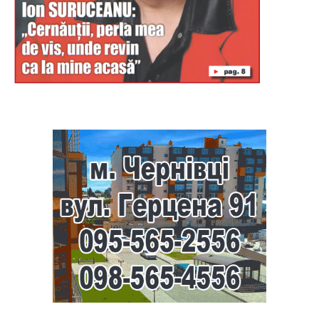
Буковина