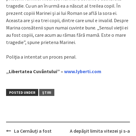
tragedie. Cu un an în urmă ea a născut al treilea copil. În
prezent copiii Marinei şi ai lui Roman se află la sora ei.
Aceasta are şi ea trei copii, dintre care unul e invalid. Despre
Marina consătenii spun numai cuvinte bune. „Sensul vieţii ei
au fost copiii, care acum au rămas fără mamă. Este o mare
tragedie”, spune prietena Marinei.
Poliţia a intentat un proces penal.
„Libertatea Cuvântului” –
www.lyberti.com
POSTED UNDER
ȘTIRI
La Cernăuţi a fost
A depăşit limita vitezei şi s-a