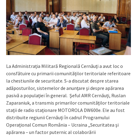
La Administraţia Militară Regională Cernăuţi a avut loc o
consfătuire cu primarii comunităţilor teritoriale referitoare
la chestiunile de securitate. S-a discutat despre starea
adăposturilor, sistemelor de anunţare şi despre apărarea
pasivă a populaţiei în general. Şeful AMR Cernăuţi, Ruslan
Zaparaniuk, a transmis primarilor comunităţilor teritoriale
staţii de radio staţionare MOTOROLA DW600e. Ele au fost
distribuite regiunii Cernăuţi în cadrul Programului
Operaţional Comun România – Ucraina „Securitatea şi
apărarea – un factor puternic al colaborării