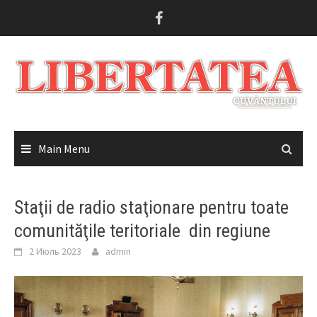
Skip
to
content
Main Menu
Staţii de radio staţionare pentru toate
comunităţile teritoriale din regiune
2 Июль 2023
admin