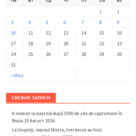
Пн
Вт
Ср
Чт
Пт
Сб
Вс
1
2
3
4
5
6
7
8
9
10
11
12
13
14
15
16
17
18
19
20
21
22
23
24
25
26
27
28
29
30
31
« Июл
СВЕЖИЕ ЗАПИСИ
A revenit la baștină după 1500 de zile de captivitate în
Rusia
10 Август 2026
La Grușivți, raionul Nistru, trei berze au fost