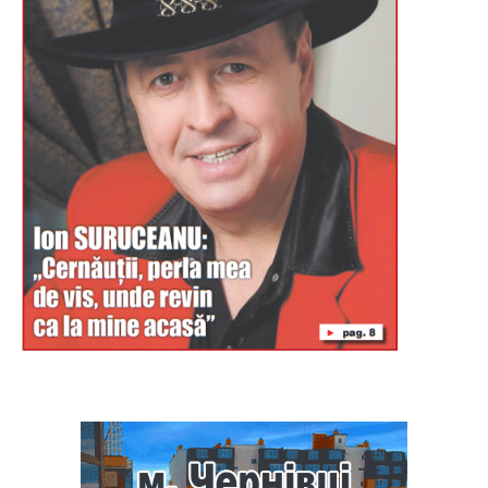
Буковина