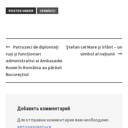
POSTED UNDER
CERNĂUȚI
Patruzeci de diplomați
Ştefan cel Mare şi Sfânt – un
Post
ruși și funcționari
simbol al naţiunii
navigation
administrativi ai Ambasadei
Rusiei în România au părăsit
Bucureștiul
Добавить комментарий
Для отправки комментария вам необходимо
авторизоваться
.