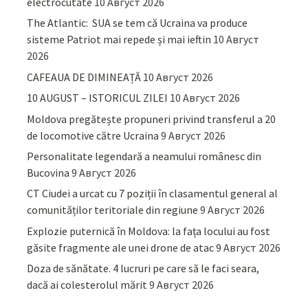
electrocutate
10 Август 2026
The Atlantic: SUA se tem că Ucraina va produce
sisteme Patriot mai repede și mai ieftin
10 Август
2026
CAFEAUA DE DIMINEAȚĂ
10 Август 2026
10 AUGUST – ISTORICUL ZILEI
10 Август 2026
Moldova pregătește propuneri privind transferul a 20
de locomotive către Ucraina
9 Август 2026
Personalitate legendară a neamului românesc din
Bucovina
9 Август 2026
CT Ciudei a urcat cu 7 poziții în clasamentul general al
comunităților teritoriale din regiune
9 Август 2026
Explozie puternică în Moldova: la fața locului au fost
găsite fragmente ale unei drone de atac
9 Август 2026
Doza de sănătate. 4 lucruri pe care să le faci seara,
dacă ai colesterolul mărit
9 Август 2026