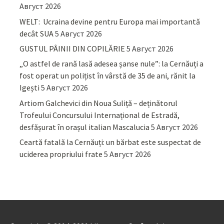
Август 2026
WELT: Ucraina devine pentru Europa mai importantă
decât SUA
5 Август 2026
GUSTUL PÂINII DIN COPILĂRIE
5 Август 2026
„O astfel de rană lasă adesea șanse nule”: la Cernăuți a
fost operat un polițist în vârstă de 35 de ani, rănit la
Igești
5 Август 2026
Artiom Galchevici din Noua Suliță – deținătorul
Trofeului Concursului Internațional de Estradă,
desfășurat în orașul italian Mascalucia
5 Август 2026
Ceartă fatală la Cernăuți: un bărbat este suspectat de
uciderea propriului frate
5 Август 2026