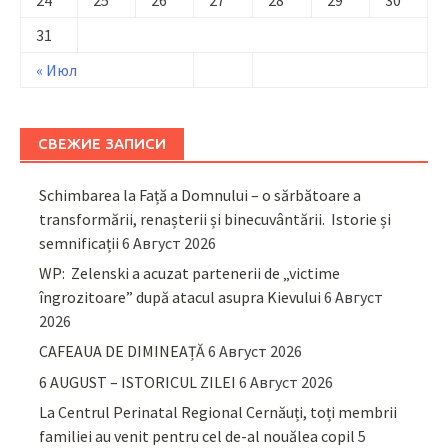
31
« Июл
СВЕЖИЕ ЗАПИСИ
Schimbarea la Față a Domnului – o sărbătoare a
transformării, renașterii și binecuvântării. Istorie și
semnificații
6 Август 2026
WP: Zelenski a acuzat partenerii de „victime
îngrozitoare” după atacul asupra Kievului
6 Август
2026
CAFEAUA DE DIMINEAȚĂ
6 Август 2026
6 AUGUST – ISTORICUL ZILEI
6 Август 2026
La Centrul Perinatal Regional Cernăuți, toți membrii
familiei au venit pentru cel de-al nouălea copil
5