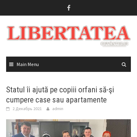
Skip
to
content
Main Menu
Statul îi ajută pe copiii orfani să-şi
cumpere case sau apartamente
2 Декабрь 2021
admin