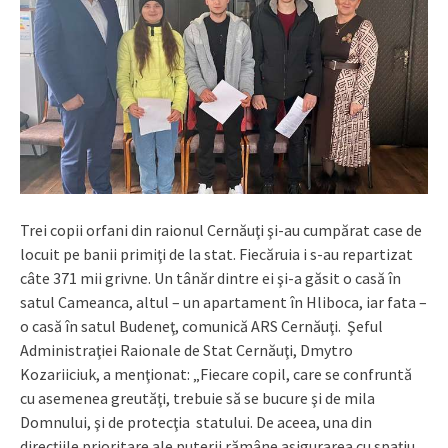
Trei copii orfani din raionul Cernăuţi şi-au cumpărat case de
locuit pe banii primiţi de la stat. Fiecăruia i s-au repartizat
câte 371 mii grivne. Un tânăr dintre ei şi-a găsit o casă în
satul Cameanca, altul – un apartament în Hliboca, iar fata –
o casă în satul Budeneţ, comunică ARS Cernăuţi. Şeful
Administraţiei Raionale de Stat Cernăuţi, Dmytro
Kozariiciuk, a menţionat: „Fiecare copil, care se confruntă
cu asemenea greutăţi, trebuie să se bucure şi de mila
Domnului, şi de protecţia statului. De aceea, una din
direcţiile prioritare ale puterii rămâne asigurarea cu spaţiu