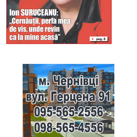
Буковина