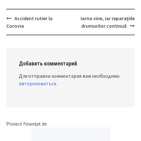
Accident rutier la
Iarna vine, iar reparaţiile
Post
Corovia
drumurilor continuă
navigation
Добавить комментарий
Для отправки комментария вам необходимо
авторизоваться
.
Proiect finanțat de