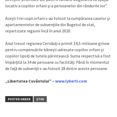
locativ a copiilor orfani şi a persoanelor din rândurile lor”.
Aceşti trei copii orfani s-au folosit la cumpărarea caselor şi
apartamentelor de subvenţiile din Bugetul de stat,
repartizate regiunii încă în anul 2020.
Anul trecut regiunea Cernăuţi a primit 14,5 milioane grivne
pentru compensările băneşti adresate copiilor orfani şi
copiilor lipsiţi de tutela părintească. Suma respectivă a fost
împărţită la 34 de persoane cu facilităţi. Până în momentul
de faţă de subvenţii s-au folosit 28 dintre aceste persoane.
„Libertatea Cuvântului” –
www.lyberti.com
POSTED UNDER
ȘTIRI