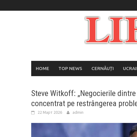
Skip
to
content
HOME
TOP NEWS
CERNĂUȚI
UCRA
Steve Witkoff: „Negocierile dintre
concentrat pe restrângerea probl
22 Март 2026
admin