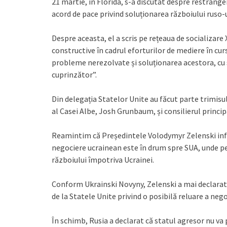
21 martie, în Florida, s-a discutat despre restrâng
acord de pace privind soluționarea războiului ruso-
Despre aceasta, el a scris pe rețeaua de socializare X
constructive în cadrul eforturilor de mediere în cur
probleme nerezolvate și soluționarea acestora, cu 
cuprinzător”.
Din delegația Statelor Unite au făcut parte trimisul
al Casei Albe, Josh Grunbaum, și consilierul princip
Reamintim că Președintele Volodymyr Zelenski info
negociere ucrainean este în drum spre SUA, unde pe
războiului împotriva Ucrainei.
Conform Ukrainski Novyny, Zelenski a mai declarat 
de la Statele Unite privind o posibilă reluare a nego
În schimb, Rusia a declarat că statul agresor nu va 