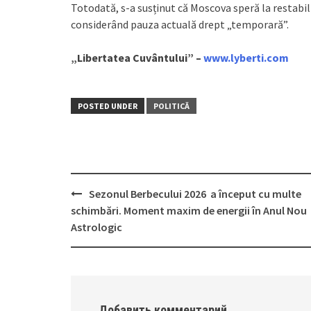
Totodată, s-a susținut că Moscova speră la restabili
considerând pauza actuală drept „temporară”.
„Libertatea Cuvântului” –
www.lyberti.com
POSTED UNDER
POLITICĂ
Sezonul Berbecului 2026 a început cu multe
Post
schimbări. Moment maxim de energii în Anul Nou
navigation
Astrologic
Добавить комментарий