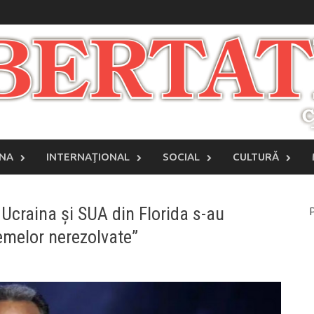
INA
INTERNAŢIONAL
SOCIAL
CULTURĂ
 Ucraina și SUA din Florida s-au
P
emelor nerezolvate”