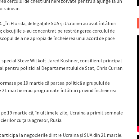
erea cercului de chestiuni nerezolvate pentru a ajunge la un
ucrainean.
: „În Florida, delegațiile SUA și Ucrainei au avut întâlniri
s; discuțiile s-au concentrat pe restrângerea cercului de
scopul de a ne apropia de încheierea unui acord de pace
 special Steve Witkoff, Jared Kushner, consilierul principal
al pentru politici al Departamentului de Stat, Chris Curran.
rmase pe 19 martie că partea politică a grupului de
 21 martie erau programate întâlniri privind încheierea
pe 19 martie că, în ultimele zile, Ucraina a primit semnale
cierilor cu țara agresor, Rusia.
participa la negocierile dintre Ucraina și SUA din 21 martie.