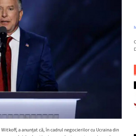
h
C
D
itkoff, a anunțat că, în cadrul negocierilor cu Ucraina din