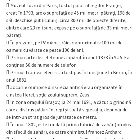
 Muzeul Luvru din Paris, fostul palat al regilor Franţei,
creat în 1793, are o suprafaţă de 45 mii metri pătraţi, 198 de
săli deschise publicului şi circa 300 mii de obiecte diferite,
dintre care 23 mii sunt expuse pe o suprafaţă de 33 mii metri
pătraţi.
 În prezent, pe Pământ trăiesc aproximativ 100 mii de
oameni cu vârste de peste 100 de ani.
 Prima carte de telefoane a apărut în anul 1878 în SUA. Ea
conţinea 50 de numere de telefon.
 Primul tramvai electric a fost pus în funcţiune la Berlin, în
anul 1881.
 Jocurile olimpice din Grecia antică erau organizate în
cinstea Herei, soţia zeului suprem, Zeus.
 În zona oraşului Braşov, la 24 mai 1691, a căzut o grindină
care a distrus păduri întregi şi toată vegetaţia, depunându-
se într-un strat gros de jumătate de metru.
 În anul 1802, este fondată prima fabrică de zahăr (produs
din sfeclă de zahăr), de către chimistul francez Archard.