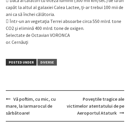
 Dacă ai călători cu viteza luminii (300 mii km/sec.) de la un
capăt la altul al galaxiei Calea Lactee, ţi-ar trebui 100 mii de
ani ca să închei călătoria.
 Într-un an vegetaţia Terrei absoarbe circa 550 mlrd. tone
CO2 şi elimină 400 mlrd. tone de oxigen.
Selectate de Octavian VORONCA
or. Cernăuţi
POSTED UNDER
DIVERSE
Vă poftim, cu mic, cu
Poveştile tragice ale
Post
mare, la Iarmarocul de
victimelor atentatului de pe
navigation
sărbătoare!
Aeroportul Ataturk