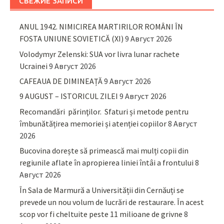
СВЕЖИЕ ЗАПИСИ
ANUL 1942. NIMICIREA MARTIRILOR ROMÂNI ÎN
FOSTA UNIUNE SOVIETICĂ (XI)
9 Август 2026
Volodymyr Zelenski: SUA vor livra lunar rachete
Ucrainei
9 Август 2026
CAFEAUA DE DIMINEAȚĂ
9 Август 2026
9 AUGUST – ISTORICUL ZILEI
9 Август 2026
Recomandări părinţilor. Sfaturi și metode pentru
îmbunătățirea memoriei și atenției copiilor
8 Август
2026
Bucovina dorește să primească mai mulți copii din
regiunile aflate în apropierea liniei întâi a frontului
8
Август 2026
În Sala de Marmură a Universității din Cernăuți se
prevede un nou volum de lucrări de restaurare. În acest
scop vor fi cheltuite peste 11 milioane de grivne
8