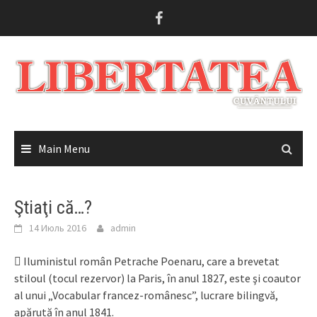
Skip
to
content
Main Menu
Ştiaţi că…?
14 Июль 2016
admin
 Iluministul român Petrache Poenaru, care a brevetat
stiloul (tocul rezervor) la Paris, în anul 1827, este şi coautor
al unui „Vocabular francez-românesc”, lucrare bilingvă,
apărută în anul 1841.