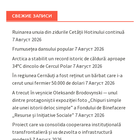
СВЕЖИЕ ЗАПИСИ
Ruinarea unuia din zidurile Cetății Hotinului continuă
7 Август 2026
Frumusețea dansului popular
7 Август 2026
Arctica a stabilit un record istoric de căldură: aproape
34°C dincolo de Cercul Polar
7 Август 2026
În regiunea Cernăuți a fost reținut un bărbat care i-a
cerut unui fermier 50.000 de dolari
7 Август 2026
A trecut în veșnicie Oleksandr Brodovynski — unul
dintre protagoniștii expoziției foto „Chipuri simple
ale unei istorii deloc simple” a Fondului de Binefacere
„Resurse și Inițiative Sociale”
7 Август 2026
Proiect care va consolida cooperarea instituțională
transfrontalieră și va dezvolta o infrastructură
modernă
7 Август 2026