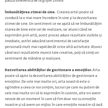
pauză binevenită de la grijile zilnice.
Îmbunătățirea stimei de sine.
Crearea artei poate să
conducă la o mai mare încredere în sine și la dezvoltarea
stimei de sine. Un sentiment ce ne ajută să ne îmbunătățim
starea de bine este cel de realizare, iar atunci când ne
exprimăm prin artă, acest proces aduce rezultate vizibile și
imediate, astfel aducând sentimentul de satisfacție
personală mult mai rapid decât orice altă activitate. Atunci
când vezi rezultatele muncii tale creative, poți să simți un
sentiment de mândrie și realizare.
Dezvoltarea abilităților de gestionare a emoțiilor.
Arta
poate să ajute la dezvoltarea abilităților de gestionare a
emoțiilor. De cele mai multe ori, arta noastră este o
oglindire a ceea ce noi simțim, lucruri pe care nu putem de
cele mai multe ori să le exprimăm în cuvinte, alte ori avem
nevoie de un moment în care să fim doar noi cu emoțiile
noastre și să avem un mijloc în care emoțiile noastre să iasă