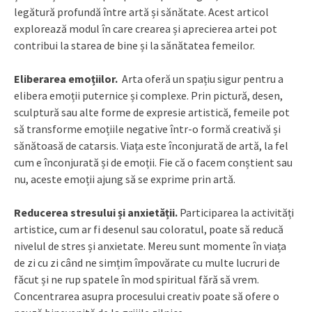
legătură profundă între artă și sănătate. Acest articol
explorează modul în care crearea și aprecierea artei pot
contribui la starea de bine și la sănătatea femeilor.
Eliberarea emoțiilor.
Arta oferă un spațiu sigur pentru a
elibera emoții puternice și complexe. Prin pictură, desen,
sculptură sau alte forme de expresie artistică, femeile pot
să transforme emoțiile negative într-o formă creativă și
sănătoasă de catarsis. Viața este înconjurată de artă, la fel
cum e înconjurată și de emoții. Fie că o facem conștient sau
nu, aceste emoții ajung să se exprime prin artă.
Reducerea stresului și anxietății.
Participarea la activități
artistice, cum ar fi desenul sau coloratul, poate să reducă
nivelul de stres și anxietate. Mereu sunt momente în viața
de zi cu zi când ne simțim împovărate cu multe lucruri de
făcut și ne rup spatele în mod spiritual fără să vrem.
Concentrarea asupra procesului creativ poate să ofere o