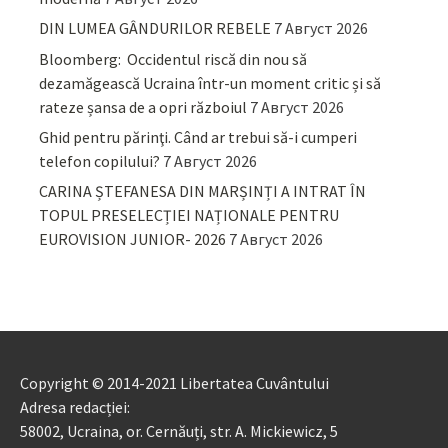
DIN LUMEA GÂNDURILOR REBELE
7 Август 2026
Bloomberg: Occidentul riscă din nou să
dezamăgească Ucraina într-un moment critic și să
rateze șansa de a opri războiul
7 Август 2026
Ghid pentru părinţi. Când ar trebui să-i cumperi
telefon copilului?
7 Август 2026
CARINA ȘTEFANESA DIN MARȘINȚI A INTRAT ÎN
TOPUL PRESELECȚIEI NAȚIONALE PENTRU
EUROVISION JUNIOR- 2026
7 Август 2026
Copyright © 2014-2021 Libertatea Cuvântului
Adresa redacției:
58002, Ucraina, or. Cernăuți, str. A. Mickiewicz, 5