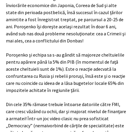
înviorările economice din Japonia, Coreea de Sud şi alte
state din perioada postbelică, însă succesul în cazul ţărilor
amintite a fost înregistrat treptat, pe parcursul a 20-25 de
ani. Poroşenko îşi doreşte acelaşi rezultat în doar 6 ani,
având sub nas două probleme nesoluţionate: cea a Crimeii şi
mai ales, cea a conflictului din Donbas!
Poroşenko şi echipa sa s-au gândit să majoreze cheltuielile
pentru apărere până la 5% din PIB (în momentul de faţă
aceste cheltuieli sunt de 1%). Este o reacţie adecvată la
confruntarea cu Rusia şi rebelii proruşi, însă este şi o reacţie
care nu coincide cu ideea de a lăsa bugetelor locale 65% din
impozitele achitate în regiunile ţării.
Din cele 35% rămase trebuie întoarse datoriile către FMI,
care cresc văzând cu ochii, dar şi majorat nivelul de finanţare
a armatei! Într-un joc video clasic nu prea sofisticat
„Democracy” (nemaivorbind de cărţile de specialitate) este