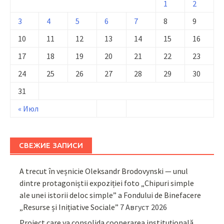
1
2
3
4
5
6
7
8
9
10
11
12
13
14
15
16
17
18
19
20
21
22
23
24
25
26
27
28
29
30
31
« Июл
СВЕЖИЕ ЗАПИСИ
A trecut în veșnicie Oleksandr Brodovynski — unul
dintre protagoniștii expoziției foto „Chipuri simple
ale unei istorii deloc simple” a Fondului de Binefacere
„Resurse și Inițiative Sociale”
7 Август 2026
Proiect care va consolida cooperarea instituțională