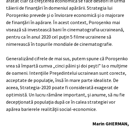
arătat clar că creşterea economică se face deseori în urma
tăierii de finanţări în domeniul apărării. Strategia lui
Poroşenko prevede şi o înviorare economică şi o majorare
de finanţări în apărare. În acest context, Poroşenko mai
visează să investească bani în cinematografia ucraineană,
pentru ca în anul 2020 cel puţin 5 filme ucrainene să
nimerească în topurile mondiale de cinematografie.
Generalizând cifrele de mai sus, putem spune că Poroşenko
vrea să împartă cumva „cinci pâini şi doi peşti” la o mulţime
de oameni. Intenţiile Preşedintelui ucrainean sunt corecte,
acceptate de populaţie, însă în mare parte idealiste. De
aceea, Strategia-2020 poate fi considerată exagerat de
optimistă. Un lucru rămâne important, şi anume, să nu fie
decepţionată populaţia după ce în calea strategiei vor
apărea barierele realităţii social-economice.
Marin GHERMAN,