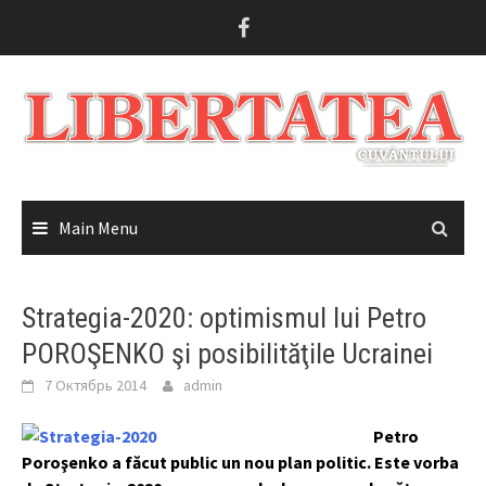
Skip
to
content
Main Menu
Strategia-2020: optimismul lui Petro
POROŞENKO şi posibilităţile Ucrainei
7 Октябрь 2014
admin
Petro
Poroşenko a făcut public un nou plan politic. Este vorba