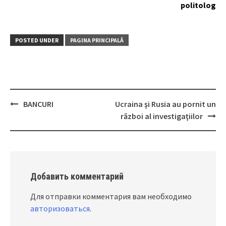
politolog
POSTED UNDER
PAGINA PRINCIPALĂ
BANCURI
Ucraina şi Rusia au pornit un
Post
război al investigaţiilor
navigation
Добавить комментарий
Для отправки комментария вам необходимо
авторизоваться
.