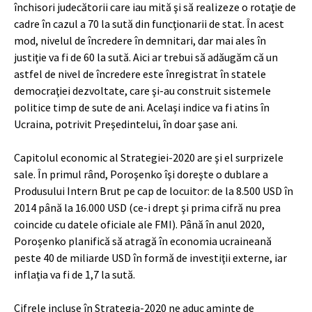
închisori judecătorii care iau mită şi să realizeze o rotaţie de
cadre în cazul a 70 la sută din funcţionarii de stat. În acest
mod, nivelul de încredere în demnitari, dar mai ales în
justiţie va fi de 60 la sută. Aici ar trebui să adăugăm că un
astfel de nivel de încredere este înregistrat în statele
democraţiei dezvoltate, care şi-au construit sistemele
politice timp de sute de ani. Acelaşi indice va fi atins în
Ucraina, potrivit Preşedintelui, în doar şase ani.
Capitolul economic al Strategiei-2020 are şi el surprizele
sale. În primul rând, Poroşenko îşi doreşte o dublare a
Produsului Intern Brut pe cap de locuitor: de la 8.500 USD în
2014 până la 16.000 USD (ce-i drept şi prima cifră nu prea
coincide cu datele oficiale ale FMI). Până în anul 2020,
Poroşenko planifică să atragă în economia ucraineană
peste 40 de miliarde USD în formă de investiţii externe, iar
inflaţia va fi de 1,7 la sută.
Cifrele incluse în Strategia-2020 ne aduc aminte de