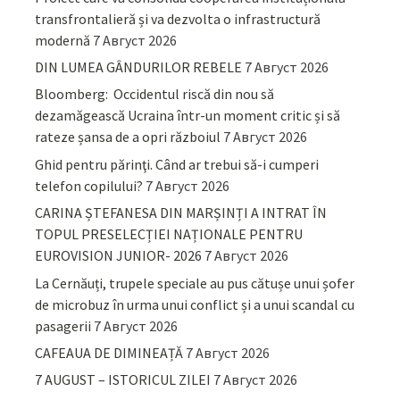
transfrontalieră și va dezvolta o infrastructură
modernă
7 Август 2026
DIN LUMEA GÂNDURILOR REBELE
7 Август 2026
Bloomberg: Occidentul riscă din nou să
dezamăgească Ucraina într-un moment critic și să
rateze șansa de a opri războiul
7 Август 2026
Ghid pentru părinţi. Când ar trebui să-i cumperi
telefon copilului?
7 Август 2026
CARINA ȘTEFANESA DIN MARȘINȚI A INTRAT ÎN
TOPUL PRESELECȚIEI NAȚIONALE PENTRU
EUROVISION JUNIOR- 2026
7 Август 2026
La Cernăuți, trupele speciale au pus cătușe unui șofer
de microbuz în urma unui conflict și a unui scandal cu
pasagerii
7 Август 2026
CAFEAUA DE DIMINEAȚĂ
7 Август 2026
7 AUGUST – ISTORICUL ZILEI
7 Август 2026