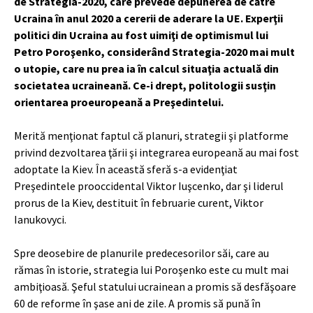
de Strategia-2020, care prevede depunerea de către
Ucraina în anul 2020 a cererii de aderare la UE. Experţii
politici din Ucraina au fost uimiţi de optimismul lui
Petro Poroşenko, considerând Strategia-2020 mai mult
o utopie, care nu prea ia în calcul situaţia actuală din
societatea ucraineană. Ce-i drept, politologii susţin
orientarea proeuropeană a Preşedintelui.
Merită menţionat faptul că planuri, strategii şi platforme
privind dezvoltarea ţării şi integrarea europeană au mai fost
adoptate la Kiev. În această sferă s-a evidenţiat
Preşedintele prooccidental Viktor Iuşcenko, dar şi liderul
prorus de la Kiev, destituit în februarie curent, Viktor
Ianukovyci.
Spre deosebire de planurile predecesorilor săi, care au
rămas în istorie, strategia lui Poroşenko este cu mult mai
ambiţioasă. Şeful statului ucrainean a promis să desfăşoare
60 de reforme în şase ani de zile. A promis să pună în