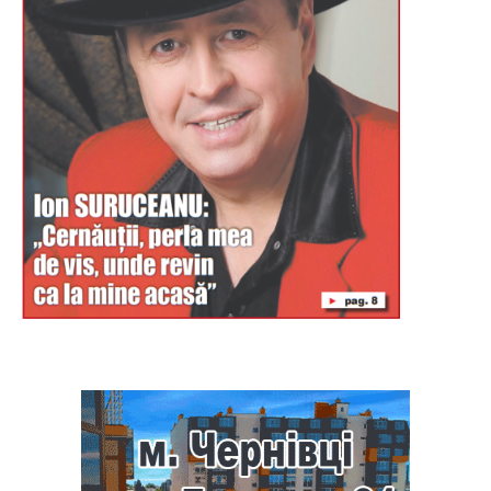
Буковина