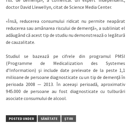
risc de demenţă», a comentat un expert independent,
doctor David Llewellyn, citat de Science Media Center.
«Însă, reducerea consumului ridicat nu permite neapărat
reducerea sau amânarea riscului de demenţă», a subliniat el
adăugând că acest tip de studiu nu demonstrează o legătură
de cauzalitate.
Studiul se bazează pe cifrele din programul PMSI
(Programme de Medicalization des Systemes
d’Information) şi include date prelevate de la peste 1,1
milioane de persoane diagnosticate cu un tip de demenţă în
perioada 2008 — 2013. În aceeaşi perioadă, aproximativ
945.000 de persoane au fost diagnosticate cu tulburări
asociate consumului de alcool.
POSTED UNDER
SĂNĂTATE
ȘTIRI