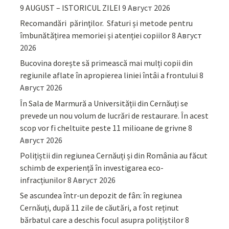
9 AUGUST – ISTORICUL ZILEI
9 Август 2026
Recomandări părinţilor. Sfaturi și metode pentru
îmbunătățirea memoriei și atenției copiilor
8 Август
2026
Bucovina dorește să primească mai mulți copii din
regiunile aflate în apropierea liniei întâi a frontului
8
Август 2026
În Sala de Marmură a Universității din Cernăuți se
prevede un nou volum de lucrări de restaurare. În acest
scop vor fi cheltuite peste 11 milioane de grivne
8
Август 2026
Polițiștii din regiunea Cernăuți și din România au făcut
schimb de experiență în investigarea eco-
infracțiunilor
8 Август 2026
Se ascundea într-un depozit de fân: în regiunea
Cernăuți, după 11 zile de căutări, a fost reținut
bărbatul care a deschis focul asupra polițiștilor
8