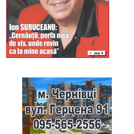
Буковина