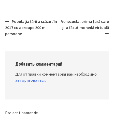
Populația țării a scăzut în
Venezuela, prima țară care
Post
2017 cu aproape 200 mii
și-a făcut monedă virtuală
navigation
persoane
Добавить комментарий
Для отправки комментария вам необходимо
авторизоваться
.
Proiect finanțat de