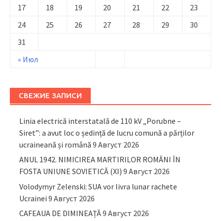
17
18
19
20
21
22
23
24
25
26
27
28
29
30
31
« Июл
СВЕЖИЕ ЗАПИСИ
Linia electrică interstatală de 110 kV „Porubne –
Siret”: a avut loc o ședință de lucru comună a părților
ucraineană și română
9 Август 2026
ANUL 1942. NIMICIREA MARTIRILOR ROMÂNI ÎN
FOSTA UNIUNE SOVIETICĂ (XI)
9 Август 2026
Volodymyr Zelenski: SUA vor livra lunar rachete
Ucrainei
9 Август 2026
CAFEAUA DE DIMINEAȚĂ
9 Август 2026