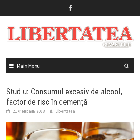
Skip
to
content
Main Menu
Studiu: Consumul excesiv de alcool,
factor de risc în demență
21 Февраль 2018
Libertatea