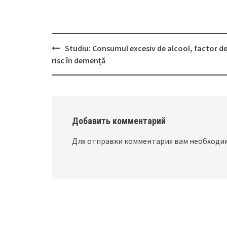
Studiu: Consumul excesiv de alcool, factor d
Post
risc în demență
navigation
Добавить комментарий
Для отправки комментария вам необход