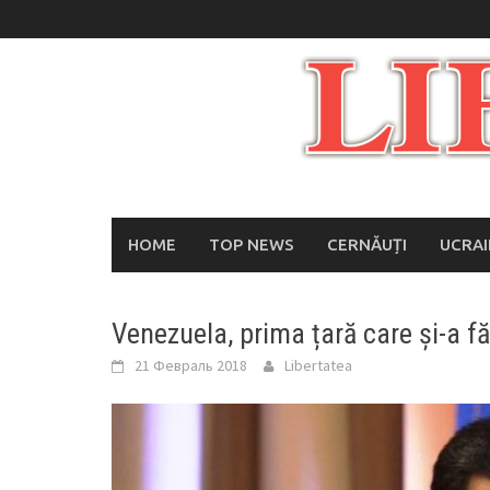
Skip
to
content
HOME
TOP NEWS
CERNĂUȚI
UCRA
Venezuela, prima țară care și-a f
21 Февраль 2018
Libertatea