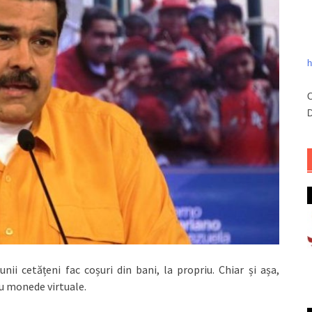
h
C
D
nii cetățeni fac coșuri din bani, la propriu. Chiar și așa,
cu monede virtuale.