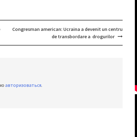
e
Congresman american: Ucraina a devenit un centru
de transbordare a drogurilor
имо
авторизоваться
.