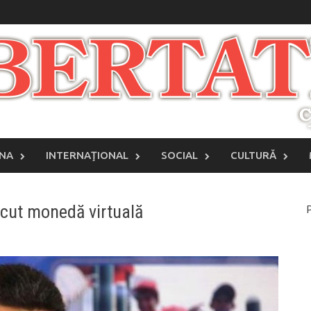
INA
INTERNAŢIONAL
SOCIAL
CULTURĂ
ăcut monedă virtuală
P