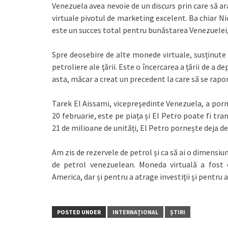
Venezuela avea nevoie de un discurs prin care să arat
virtuale pivotul de marketing excelent. Ba chiar N
este un succes total pentru bunăstarea Venezuelei
Spre deosebire de alte monede virtuale, susținute 
petroliere ale ţării. Este o încercarea a țării de a 
asta, măcar a creat un precedent la care să se raport
Tarek El Aissami, vicepreşedinte Venezuela, a porn
20 februarie, este pe piața și El Petro poate fi tra
21 de milioane de unități, El Petro pornește deja de 
Am zis de rezervele de petrol și ca să ai o dimensiun
de petrol venezuelean. Moneda virtuală a fost 
America, dar și pentru a atrage investiţii şi pentru
POSTED UNDER
INTERNAŢIONAL
ȘTIRI