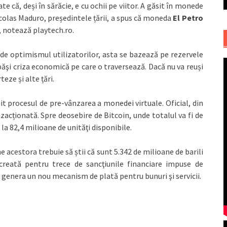
e că, deși în sărăcie, e cu ochii pe viitor. A găsit în monede
icolas Maduro, președintele țării, a spus că moneda
El Petro
, notează playtech.ro.
de optimismul utilizatorilor, asta se bazează pe rezervele
depăşi criza economică pe care o traversează. Dacă nu va reuși
eze și alte țări.
it procesul de pre-vânzarea a monedei virtuale. Oficial, din
nzacționată. Spre deosebire de Bitcoin, unde totalul va fi de
la 82,4 milioane de unităţi disponibile.
e acestora trebuie să știi că sunt 5.342 de milioane de barili
creată pentru trece de sancţiunile financiare impuse de
 a genera un nou mecanism de plată pentru bunuri şi servicii.