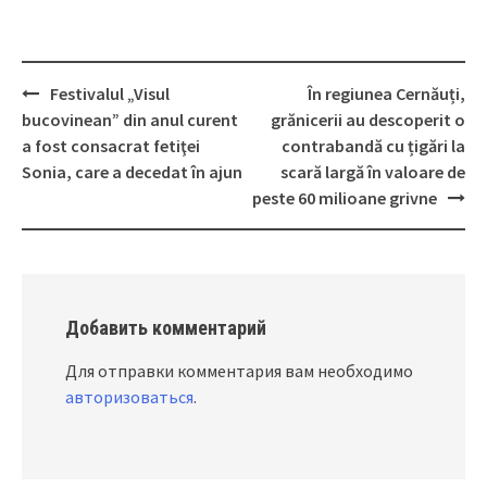
Festivalul „Visul
În regiunea Cernăuți,
Post
bucovinean” din anul curent
grănicerii au descoperit o
navigation
a fost consacrat fetiţei
contrabandă cu țigări la
Sonia, care a decedat în ajun
scară largă în valoare de
peste 60 milioane grivne
Добавить комментарий
Для отправки комментария вам необходимо
авторизоваться
.