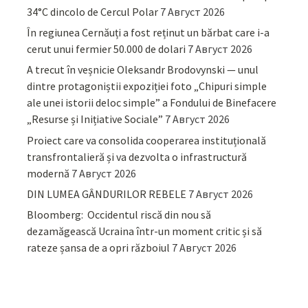
34°C dincolo de Cercul Polar
7 Август 2026
În regiunea Cernăuți a fost reținut un bărbat care i-a
cerut unui fermier 50.000 de dolari
7 Август 2026
A trecut în veșnicie Oleksandr Brodovynski — unul
dintre protagoniștii expoziției foto „Chipuri simple
ale unei istorii deloc simple” a Fondului de Binefacere
„Resurse și Inițiative Sociale”
7 Август 2026
Proiect care va consolida cooperarea instituțională
transfrontalieră și va dezvolta o infrastructură
modernă
7 Август 2026
DIN LUMEA GÂNDURILOR REBELE
7 Август 2026
Bloomberg: Occidentul riscă din nou să
dezamăgească Ucraina într-un moment critic și să
rateze șansa de a opri războiul
7 Август 2026