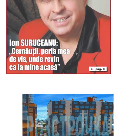
Буковина