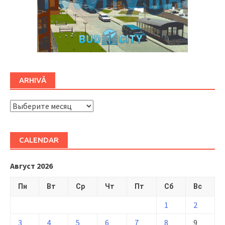
ARHIVĂ
ARHIVĂ
CALENDAR
Август 2026
Пн
Вт
Ср
Чт
Пт
Сб
Вс
1
2
3
4
5
6
7
8
9