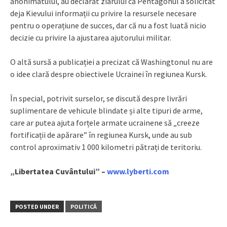
anonimatului, au declarat ziarului că Pentagonul a solicitat
deja Kievului informații cu privire la resursele necesare
pentru o operațiune de succes, dar că nu a fost luată nicio
decizie cu privire la ajustarea ajutorului militar.
O altă sursă a publicației a precizat că Washingtonul nu are
o idee clară despre obiectivele Ucrainei în regiunea Kursk.
În special, potrivit surselor, se discută despre livrări
suplimentare de vehicule blindate și alte tipuri de arme,
care ar putea ajuta forțele armate ucrainene să „creeze
fortificații de apărare” în regiunea Kursk, unde au sub
control aproximativ 1 000 kilometri pătrați de teritoriu.
„Libertatea Cuvântului” –
www.lyberti.com
POSTED UNDER
POLITICĂ