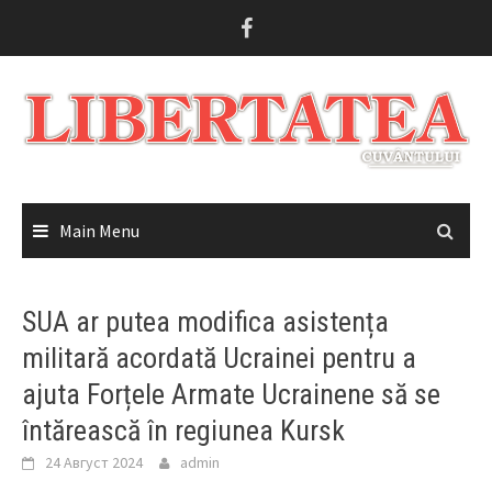
Skip
to
content
Main Menu
SUA ar putea modifica asistența
militară acordată Ucrainei pentru a
ajuta Forțele Armate Ucrainene să se
întărească în regiunea Kursk
24 Август 2024
admin