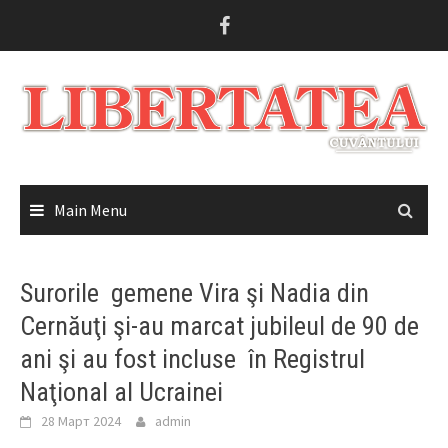
Skip
to
content
Main Menu
Surorile gemene Vira şi Nadia din
Cernăuţi şi-au marcat jubileul de 90 de
ani şi au fost incluse în Registrul
Naţional al Ucrainei
28 Март 2024
admin