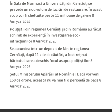
În Sala de Marmură a Universității din Cernăuți se
prevede un nou volum de lucrări de restaurare. În acest
scop vor fi cheltuite peste 11 milioane de grivne
8
Август 2026
Polițiștii din regiunea Cernăuți și din România au făcut
schimb de experiență în investigarea eco-
infracțiunilor
8 Август 2026
Se ascundea într-un depozit de fân: în regiunea
Cernăuți, după 11 zile de căutări, a fost reținut
bărbatul care a deschis focul asupra polițiștilor
8
Август 2026
Șeful Ministerului Apărării al României: Dacă vor veni
150 de drone, aceasta nu va mai fi o perioadă de pace
8
Август 2026