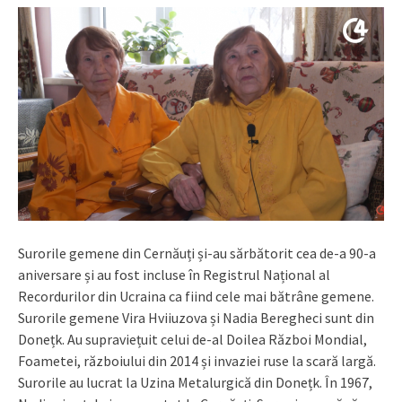
Surorile gemene din Cernăuți și-au sărbătorit cea de-a 90-a
aniversare și au fost incluse în Registrul Național al
Recordurilor din Ucraina ca fiind cele mai bătrâne gemene.
Surorile gemene Vira Hviiuzova și Nadia Beregheci sunt din
Donețk. Au supraviețuit celui de-al Doilea Război Mondial,
Foametei, războiului din 2014 și invaziei ruse la scară largă.
Surorile au lucrat la Uzina Metalurgică din Donețk. În 1967,