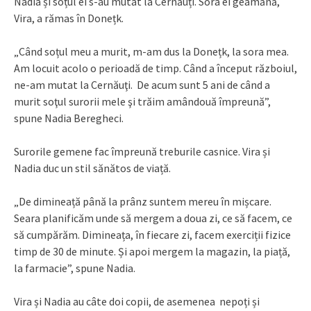
Nadia și soțul ei s-au mutat la Cernăuți. Sora ei geamănă,
Vira, a rămas în Donețk.
„Când soțul meu a murit, m-am dus la Donețk, la sora mea.
Am locuit acolo o perioadă de timp. Când a început războiul,
ne-am mutat la Cernăuţi. De acum sunt 5 ani de când a
murit soţul surorii mele şi trăim amândouă împreună”,
spune Nadia Beregheci.
Surorile gemene fac împreună treburile casnice. Vira și
Nadia duc un stil sănătos de viață.
„De dimineață până la prânz suntem mereu în mișcare.
Seara planificăm unde să mergem a doua zi, ce să facem, ce
să cumpărăm. Dimineața, în fiecare zi, facem exerciții fizice
timp de 30 de minute. Și apoi mergem la magazin, la piață,
la farmacie”, spune Nadia.
Vira și Nadia au câte doi copii, de asemenea nepoți și