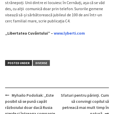
strănepoți. Unii dintre ei locuiesc în Cernăuți, așa că se văd
des, cu alţii comunică doar prin telefon. Surorile gemene
visează să-și sărbătorească jubileul de 100 de ani într-un
cerc familial mare, scrie publicaţia C4.
„Libertatea Cuvântului” –
www.lyberti.com
POSTED UNDER
DIVERSE
Myhailo Podoliak: „Este
Sfaturi pentru părinţi. Cum
Post
posibil să se pună capăt
să convingi copilul să
navigation
războiului doar dacă Rusia
petreacă mai mult timp în
pierde și întreaga companie
natură