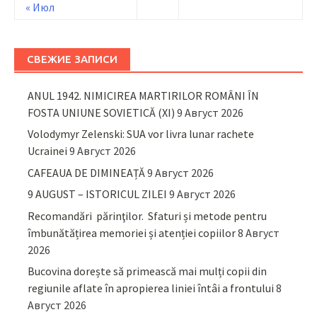
« Июл
СВЕЖИЕ ЗАПИСИ
ANUL 1942. NIMICIREA MARTIRILOR ROMÂNI ÎN
FOSTA UNIUNE SOVIETICĂ (XI)
9 Август 2026
Volodymyr Zelenski: SUA vor livra lunar rachete
Ucrainei
9 Август 2026
CAFEAUA DE DIMINEAȚĂ
9 Август 2026
9 AUGUST – ISTORICUL ZILEI
9 Август 2026
Recomandări părinţilor. Sfaturi și metode pentru
îmbunătățirea memoriei și atenției copiilor
8 Август
2026
Bucovina dorește să primească mai mulți copii din
regiunile aflate în apropierea liniei întâi a frontului
8
Август 2026