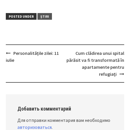
POSTED UNDER
ȘTIRI
Personalităţile zilei: 11
Cum clădirea unui spital
Post
iulie
părăsit va fi transformată în
navigation
apartamente pentru
refugiaţi
Добавить комментарий
Для отправки комментария вам необходимо
авторизоваться
.