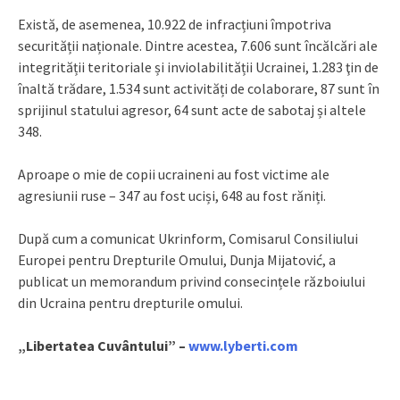
Există, de asemenea, 10.922 de infracțiuni împotriva
securității naționale. Dintre acestea, 7.606 sunt încălcări ale
integrității teritoriale și inviolabilității Ucrainei, 1.283 ţin de
înaltă trădare, 1.534 sunt activități de colaborare, 87 sunt în
sprijinul statului agresor, 64 sunt acte de sabotaj și altele
348.
Aproape o mie de copii ucraineni au fost victime ale
agresiunii ruse – 347 au fost uciși, 648 au fost răniți.
După cum a comunicat Ukrinform, Comisarul Consiliului
Europei pentru Drepturile Omului, Dunja Mijatović, a
publicat un memorandum privind consecințele războiului
din Ucraina pentru drepturile omului.
„Libertatea Cuvântului” –
www.lyberti.com