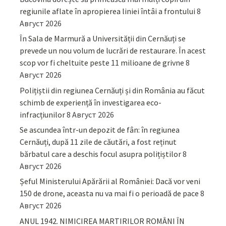
regiunile aflate în apropierea liniei întâi a frontului
8
Август 2026
În Sala de Marmură a Universității din Cernăuți se
prevede un nou volum de lucrări de restaurare. În acest
scop vor fi cheltuite peste 11 milioane de grivne
8
Август 2026
Polițiștii din regiunea Cernăuți și din România au făcut
schimb de experiență în investigarea eco-
infracțiunilor
8 Август 2026
Se ascundea într-un depozit de fân: în regiunea
Cernăuți, după 11 zile de căutări, a fost reținut
bărbatul care a deschis focul asupra polițiștilor
8
Август 2026
Șeful Ministerului Apărării al României: Dacă vor veni
150 de drone, aceasta nu va mai fi o perioadă de pace
8
Август 2026
ANUL 1942. NIMICIREA MARTIRILOR ROMÂNI ÎN