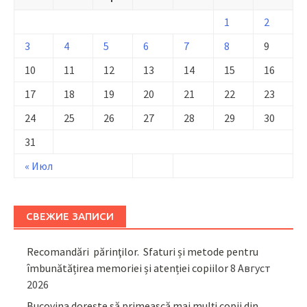
1
2
3
4
5
6
7
8
9
10
11
12
13
14
15
16
17
18
19
20
21
22
23
24
25
26
27
28
29
30
31
« Июл
СВЕЖИЕ ЗАПИСИ
Recomandări părinţilor. Sfaturi și metode pentru
îmbunătățirea memoriei și atenției copiilor
8 Август
2026
Bucovina dorește să primească mai mulți copii din