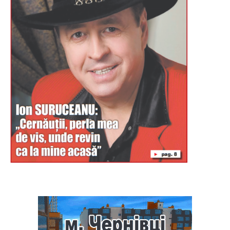
Буковина