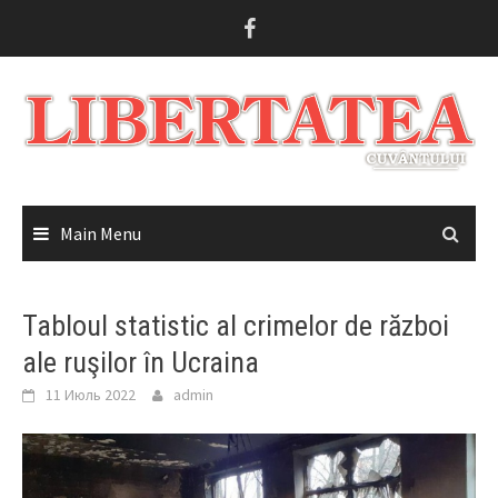
Skip
to
content
Main Menu
Tabloul statistic al crimelor de război
ale ruşilor în Ucraina
11 Июль 2022
admin