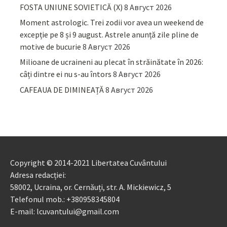
FOSTA UNIUNE SOVIETICĂ (X)
8 Август 2026
Moment astrologic. Trei zodii vor avea un weekend de
excepție pe 8 și 9 august. Astrele anunță zile pline de
motive de bucurie
8 Август 2026
Milioane de ucraineni au plecat în străinătate în 2026:
câți dintre ei nu s-au întors
8 Август 2026
CAFEAUA DE DIMINEAȚĂ
8 Август 2026
Copyright © 2014-2021 Libertatea Cuvântului
Adresa redacției:
58002, Ucraina, or. Cernăuți, str. A. Mickiewicz, 5
Telefonul mob.: +380958345804
E-mail: lcuvantului@gmail.com