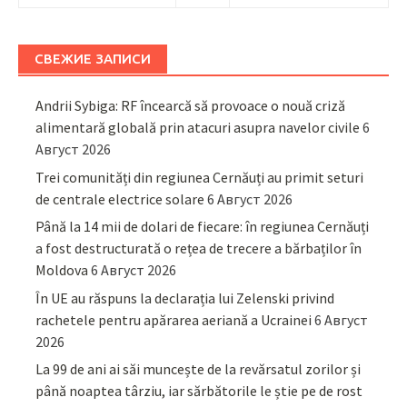
СВЕЖИЕ ЗАПИСИ
Andrii Sybiga: RF încearcă să provoace o nouă criză
alimentară globală prin atacuri asupra navelor civile
6
Август 2026
Trei comunități din regiunea Cernăuți au primit seturi
de centrale electrice solare
6 Август 2026
Până la 14 mii de dolari de fiecare: în regiunea Cernăuți
a fost destructurată o rețea de trecere a bărbaților în
Moldova
6 Август 2026
În UE au răspuns la declarația lui Zelenski privind
rachetele pentru apărarea aeriană a Ucrainei
6 Август
2026
La 99 de ani ai săi muncește de la revărsatul zorilor și
până noaptea târziu, iar sărbătorile le știe pe de rost