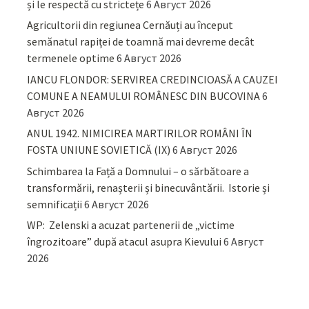
și le respectă cu strictețe
6 Август 2026
Agricultorii din regiunea Cernăuți au început
semănatul rapiței de toamnă mai devreme decât
termenele optime
6 Август 2026
IANCU FLONDOR: SERVIREA CREDINCIOASĂ A CAUZEI
COMUNE A NEAMULUI ROMÂNESC DIN BUCOVINA
6
Август 2026
ANUL 1942. NIMICIREA MARTIRILOR ROMÂNI ÎN
FOSTA UNIUNE SOVIETICĂ (IX)
6 Август 2026
Schimbarea la Față a Domnului – o sărbătoare a
transformării, renașterii și binecuvântării. Istorie și
semnificații
6 Август 2026
WP: Zelenski a acuzat partenerii de „victime
îngrozitoare” după atacul asupra Kievului
6 Август
2026