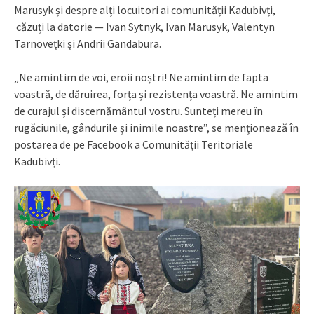
Marusyk și despre alți locuitori ai comunității Kadubivți,
căzuți la datorie — Ivan Sytnyk, Ivan Marusyk, Valentyn
Tarnovețki și Andrii Gandabura.
„Ne amintim de voi, eroii noștri! Ne amintim de fapta
voastră, de dăruirea, forța și rezistența voastră. Ne amintim
de curajul și discernământul vostru. Sunteți mereu în
rugăciunile, gândurile și inimile noastre”, se menționează în
postarea de pe Facebook a Comunității Teritoriale
Kadubivți.