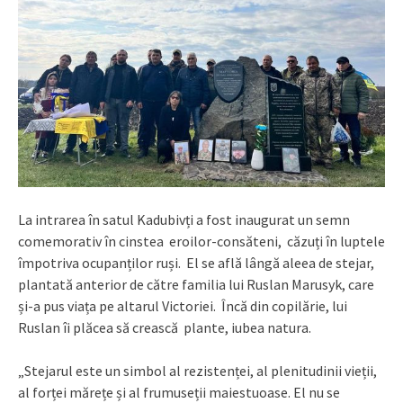
La intrarea în satul Kadubivți a fost inaugurat un semn
comemorativ în cinstea eroilor-consăteni, căzuți în luptele
împotriva ocupanților ruși. El se află lângă aleea de stejar,
plantată anterior de către familia lui Ruslan Marusyk, care
și-a pus viața pe altarul Victoriei. Încă din copilărie, lui
Ruslan îi plăcea să crească plante, iubea natura.
„Stejarul este un simbol al rezistenței, al plenitudinii vieții,
al forței mărețe și al frumuseții maiestuoase. El nu se