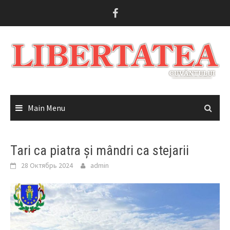
Skip
to
content
Main Menu
Tari ca piatra și mândri ca stejarii
28 Октябрь 2024
admin