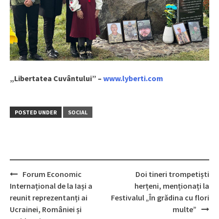
„Libertatea Cuvântului” –
www.lyberti.com
POSTED UNDER
SOCIAL
Forum Economic
Doi tineri trompetiști
Post
Internațional de la Iași a
herțeni, menționați la
navigation
reunit reprezentanți ai
Festivalul „În grădina cu flori
Ucrainei, României și
multe”