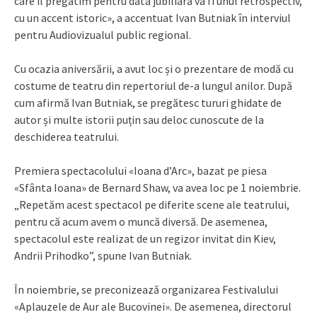
care îl pregătim pentru data jubiliară va fi unul retrospectiv,
cu un accent istoric», a accentuat Ivan Butniak în interviul
pentru Audiovizualul public regional.
Cu ocazia aniversării, a avut loc și o prezentare de modă cu
costume de teatru din repertoriul de-a lungul anilor. După
cum afirmă Ivan Butniak, se pregătesc tururi ghidate de
autor și multe istorii puțin sau deloc cunoscute de la
deschiderea teatrului.
Premiera spectacolului «Ioana d’Arc», bazat pe piesa
«Sfânta Ioana» de Bernard Shaw, va avea loc pe 1 noiembrie.
„Repetăm acest spectacol pe diferite scene ale teatrului,
pentru că acum avem o muncă diversă. De asemenea,
spectacolul este realizat de un regizor invitat din Kiev,
Andrii Prihodko”, spune Ivan Butniak.
În noiembrie, se preconizează organizarea Festivalului
«Aplauzele de Aur ale Bucovinei». De asemenea, directorul