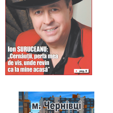
Буковина