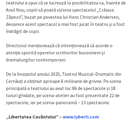
teatrului a spus că se lucrează la posibilitatea ca, înainte de
Anul Nou, copiii să poată viziona spectacolul „Crăiasa
Zăpezii”, bazat pe povestea lui Hans Christian Andersen,
deoarece acest spectacol a mai fost jucat în teatru și a fost
îndrăgit de copii.
Directorul menționează că intenționează să acorde o
atenție sporită operelor scriitorilor bucovineni și
dramaturgilor contemporani.
De la începutul anului 2025, Teatrul Muzical-Dramatic din
Cernăuți a obținut aproape 6 milioane de grivne. Pe scena
principală a teatrului au avut loc 86 de spectacole și 18
tururi ghidate, pe scena-atelier au fost prezentate 22 de
spectacole, iar pe scena-panoramă – 13 spectacole.
„Libertatea Cuvântului” –
www.lyberti.com