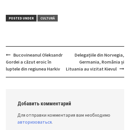
POSTED UNDER
CULTURĂ
Bucovineanul Oleksandr
Delegațiile din Norvegia,
Post
Gordei a căzut eroic în
Germania, România și
navigation
luptele din regiunea Harkiv
Lituania au vizitat Kievul
Добавить комментарий
Для отправки комментария вам необходимо
авторизоваться
.