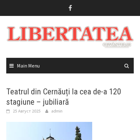
Skip
to
content
Main Menu
Teatrul din Cernăuți la cea de-a 120
stagiune – jubiliară
25 Август 2025
admin