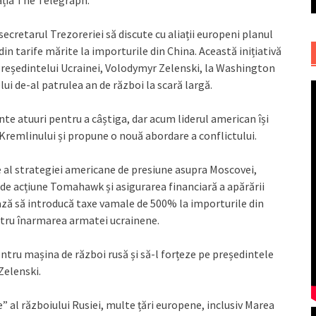
ația The Telegraph.
ecretarul Trezoreriei să discute cu aliații europeni planul
din tarife mărite la importurile din China. Această inițiativă
Președintelui Ucrainei, Volodymyr Zelenski, la Washington
lui de-al patrulea an de război la scară largă.
nte atuuri pentru a câștiga, dar acum liderul american își
Kremlinului și propune o nouă abordare a conflictului.
e al strategiei americane de presiune asupra Moscovei,
ă de acțiune Tomahawk și asigurarea financiară a apărării
ază să introducă taxe vamale de 500% la importurile din
entru înarmarea armatei ucrainene.
entru mașina de război rusă și să-l forțeze pe președintele
Zelenski.
” al războiului Rusiei, multe țări europene, inclusiv Marea