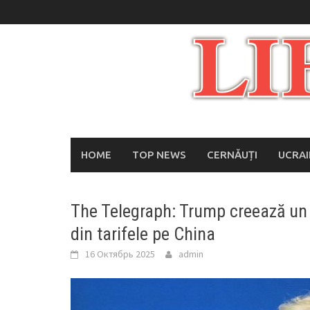
Skip
to
content
HOME
TOP NEWS
CERNĂUȚI
UCRA
The Telegraph: Trump creează un f
din tarifele pe China
16 Октябрь 2025
admin