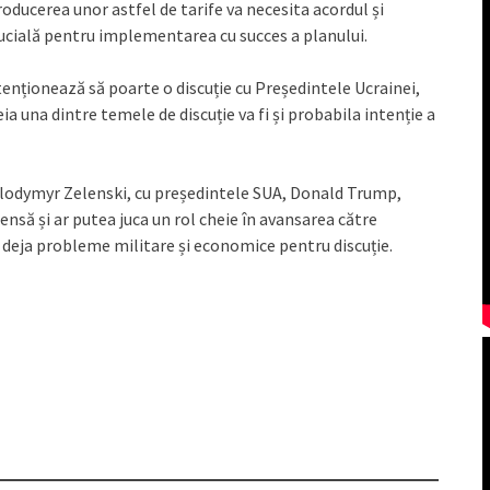
roducerea unor astfel de tarife va necesita acordul și
 crucială pentru implementarea cu succes a planului.
nționează să poarte o discuție cu Președintele Ucrainei,
a una dintre temele de discuție va fi și probabila intenție a
olodymyr Zelenski, cu președintele SUA, Donald Trump,
nsă și ar putea juca un rol cheie în avansarea către
t deja probleme militare și economice pentru discuție.