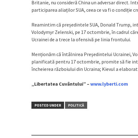
Britanie, nu consideră China un adversar direct. Int
participarea aliaților SUA, ceea ce va fi o condiție
Reamintim că președintele SUA, Donald Trump, inte
Volodymyr Zelenski, pe 17 octombrie, în cadrul cărei
Ucrainei de a trece la ofensivă pe linia frontului.
Menționăm că întâlnirea Președintelui Ucrainei, V
planificată pentru 17 octombrie, promite să fie inte
încheierea războiului din Ucraina; Kievul a elabora
„Libertatea Cuvântului” –
www.lyberti.com
POSTED UNDER
POLITICĂ