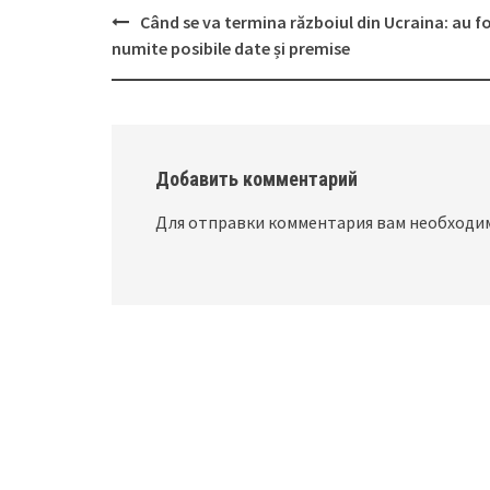
Când se va termina războiul din Ucraina: au f
Post
numite posibile date și premise
navigation
Добавить комментарий
Для отправки комментария вам необход