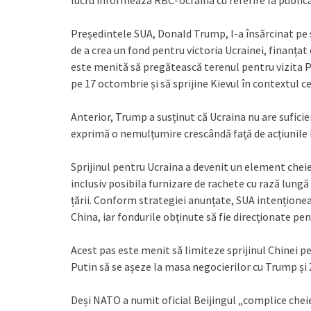
lucru informează RBC-Ucraina cu referire la public
Președintele SUA, Donald Trump, l-a însărcinat pe s
de a crea un fond pentru victoria Ucrainei, finanțat 
este menită să pregătească terenul pentru vizita 
pe 17 octombrie și să sprijine Kievul în contextul ce
Anterior, Trump a susținut că Ucraina nu are suficie
exprimă o nemulțumire crescândă față de acțiunile 
Sprijinul pentru Ucraina a devenit un element chei
inclusiv posibila furnizare de rachete cu rază lung
țării. Conform strategiei anunțate, SUA intențione
China, iar fondurile obținute să fie direcționate p
Acest pas este menit să limiteze sprijinul Chinei p
Putin să se așeze la masa negocierilor cu Trump și 
Deși NATO a numit oficial Beijingul „complice cheie