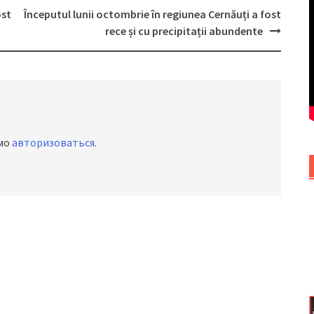
ost
Începutul lunii octombrie în regiunea Cernăuți a fost
rece și cu precipitații abundente
имо
авторизоваться
.