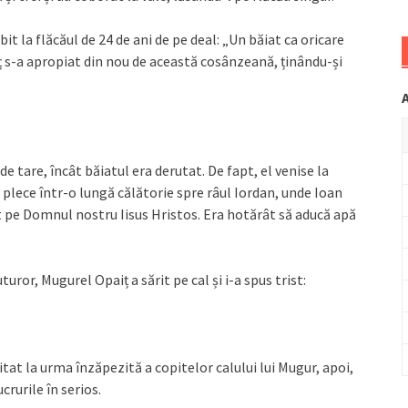
t la flăcăul de 24 de ani de pe deal: „Un băiat ca oricare
ț s-a apropiat din nou de această cosânzeană, ținându-și
e tare, încât băiatul era derutat. De fapt, el venise la
 plece într-o lungă călătorie spre râul Iordan, unde Ioan
t pe Domnul nostru Iisus Hristos. Era hotărât să aducă apă
uturor, Mugurel Opaiț a sărit pe cal și i-a spus trist:
tat la urma înzăpezită a copitelor calului lui Mugur, apoi,
crurile în serios.