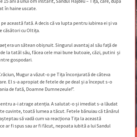
15 ani a unui om înstărit, Sandul Hajdeu – Tița, care, după
at în haine uscate.
 pe această fată. A decis că va lupta pentru iubirea ei și va
e căsători cu Oltița.
ț era un sătean obișnuit. Singurul avantaj al său față de
de la tatăl său, făcea cele mai bune butoaie, căzi, putini și
intre gospodari.
 Crăciun, Mugur a văzut-o pe Tița înconjurată de câteva
re. El s-a apropiat de fetele de pe deal și a început s-o
hania de fată, Doamne Dumnezeule!”.
ntru a-i atrage atenția. A salutat-o și imediat s-a lăudat
ste cuvinte, toată lumea a tăcut. Fetele bănuiau că tânărul
e așteptau să vadă cum va reacționa Tița la această
 ar fi spus sau ar fi făcut, nepoata iubită a lui Sandul