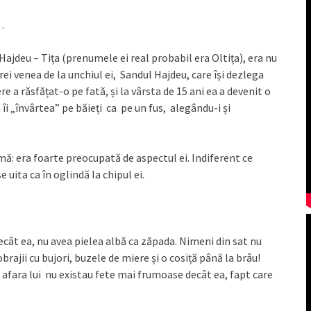
…
Hajdeu – Tița (prenumele ei real probabil era Oltița), era nu
ei venea de la unchiul ei, Sandul Hajdeu, care își dezlega
a răsfățat-o pe fată, și la vârsta de 15 ani ea a devenit o
i „învârtea” pe băieți ca pe un fus, alegându-i și
blemă: era foarte preocupată de aspectul ei. Indiferent ce
 uita ca în oglindă la chipul ei.
ecât ea, nu avea pielea albă ca zăpada. Nimeni din sat nu
brajii cu bujori, buzele de miere și o cosiță până la brâu!
în afara lui nu existau fete mai frumoase decât ea, fapt care