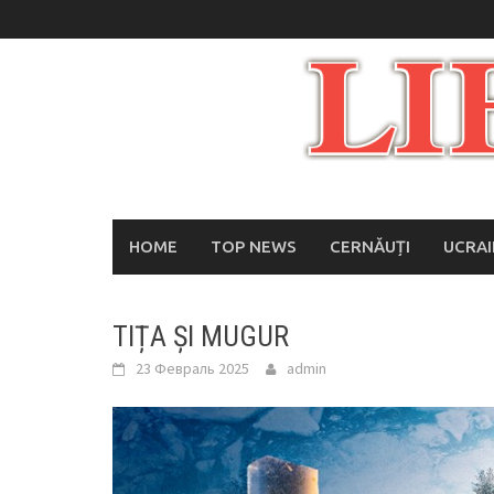
Skip
to
content
HOME
TOP NEWS
CERNĂUȚI
UCRA
TIȚA ȘI MUGUR
23 Февраль 2025
admin