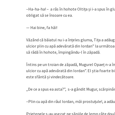
–Ha-ha-ha! – a râs în hohote Oltița și i-a spus în gl
obligat să se însoare cu ea.
— Hai bine, fa hăi!
Văzând că băiatul nu i-a înțeles gluma, Tița a adăuga
ulcior plin cu apă adevărată din Iordan” la următoa
să râdă în hohote, împingându-l în zăpadă.
Întins pe un troian de zăpadă, Mugurel Opaeț n-a înț
ulcior cu apă adevărată din Iordan”. El știa foarte
este sfântă și vindecătoare.
„De ce a spus ea asta?”, s-a gândit Mugur, scărpinâ
–Plin cu apă din râul Iordan, măi prostuțule!, a adăug
Prietenele s-au așezat pe săniile de lemn câte două ș