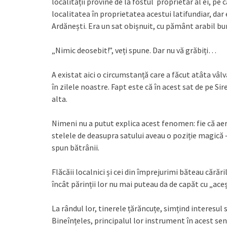
localității provine de la fostul proprietar al ei, pe
localitatea în proprietatea acestui latifundiar, d
Ardănești. Era un sat obișnuit, cu pământ arabil bun, 
„Nimic deosebit!”, veți spune. Dar nu vă grăbiți…
A existat aici o circumstanță care a făcut atâta vâl
în zilele noastre. Fapt este că în acest sat de pe 
alta.
Nimeni nu a putut explica acest fenomen: fie că aerul
stelele de deasupra satului aveau o poziție magică –
spun bătrânii.
Flăcăii localnici și cei din împrejurimi băteau cărăr
încât părinții lor nu mai puteau da de capăt cu „acești
La rândul lor, tinerele țărăncuțe, simțind interesul s
Bineînțeles, principalul lor instrument în acest sen