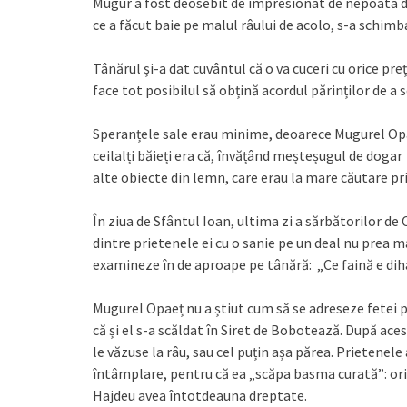
Mugur a fost deosebit de impresionat de nepoata de 
ce a făcut baie pe malul râului de acolo, s-a schimb
Tânărul și-a dat cuvântul că o va cuceri cu orice preț
face tot posibilul să obțină acordul părinților de a s
Speranțele sale erau minime, deoarece Mugurel Opae
ceilalți băieți era că, învățând meșteșugul de dogar 
alte obiecte din lemn, care erau la mare căutare pr
În ziua de Sfântul Ioan, ultima zi a sărbătorilor de
dintre prietenele ei cu o sanie pe un deal nu prea ma
examineze în de aproape pe tânără: „Ce faină e di
Mugurel Opaeț nu a știut cum să se adreseze fetei pe
că și el s-a scăldat în Siret de Bobotează. După ace
le văzuse la râu, sau cel puțin așa părea. Prietenel
întâmplare, pentru că ea „scăpa basma curată”: orice
Hajdeu avea întotdeauna dreptate.