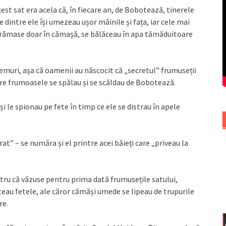
est sat era acela că, în fiecare an, de Bobotează, tinerele
 dintre ele își umezeau ușor mâinile și fața, iar cele mai
i, rămase doar în cămașă, se bălăceau în apa tămăduitoare
vremuri, așa că oamenii au născocit că „secretul” frumuseții
care frumoasele se spălau și se scăldau de Bobotează.
și le spionau pe fete în timp ce ele se distrau în apele
at” – se număra și el printre acei băieți care „priveau la
tru că văzuse pentru prima dată frumusețile satului,
ăteau fetele, ale căror cămăși umede se lipeau de trupurile
re.