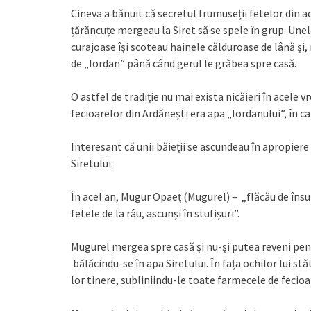
Cineva a bănuit că secretul frumuseții fetelor din ac
țărăncuțe mergeau la Siret să se spele în grup. Unele
curajoase își scoteau hainele călduroase de lână ș
de „Iordan” până când gerul le grăbea spre casă.
O astfel de tradiție nu mai exista nicăieri în acele 
fecioarelor din Ardănești era apa „Iordanului”, în 
Interesant că unii băieții se ascundeau în apropiere 
Siretului.
În acel an, Mugur Opaeț (Mugurel) – „flăcău de însur
fetele de la râu, ascunși în stufișuri”.
Mugurel mergea spre casă și nu-și putea reveni pen
bălăcindu-se în apa Siretului. În fața ochilor lui st
lor tinere, subliniindu-le toate farmecele de fecioa