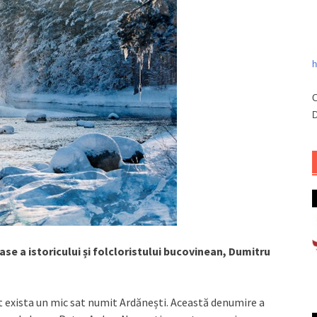
h
C
D
ase a istoricului și folcloristului bucovinean, Dumitru
et exista un mic sat numit Ardănești. Această denumire a