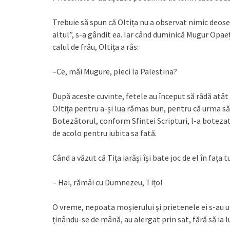
Trebuie să spun că Oltița nu a observat nimic deosebi
altul”, s-a gândit ea. Iar când duminică Mugur Opae
calul de frâu, Oltița a râs:
–Ce, măi Mugure, pleci la Palestina?
După aceste cuvinte, fetele au început să râdă atât d
Oltița pentru a-și lua rămas bun, pentru că urma să
Botezătorul, conform Sfintei Scripturi, l-a boteza
de acolo pentru iubita sa fată.
Când a văzut că Tița iarăși își bate joc de el în fața t
– Hai, rămâi cu Dumnezeu, Tițo!
O vreme, nepoata moșierului și prietenele ei s-au ui
ținându-se de mână, au alergat prin sat, fără să ia lu