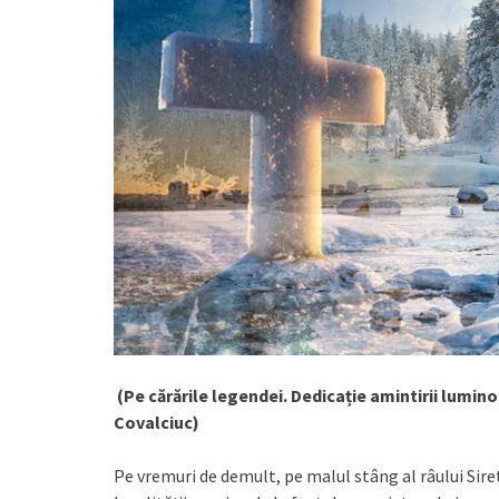
(Pe cărările legendei. Dedicație amintirii lumino
Covalciuc)
Pe vremuri de demult, pe malul stâng al râului Sir