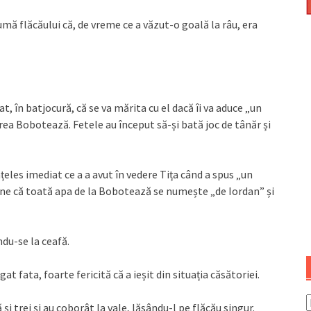
umă flăcăului că, de vreme ce a văzut-o goală la râu, era
t, în batjocură, că se va mărita cu el dacă îi va aduce „un
rea Bobotează. Fetele au început să-și bată joc de tânăr și
eles imediat ce a a avut în vedere Tița când a spus „un
 bine că toată apa de la Bobotează se numește „de Iordan” și
ndu-se la ceafă.
at fata, foarte fericită că a ieșit din situația căsătoriei.
i trei și au coborât la vale, lăsându-l pe flăcău singur.