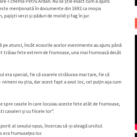
 care-l chema Petru Ardan. Nu se știe exact cum a ajuns
ar este menționată în documente din 1692 ca moșia
pajiști verzi și păduri de molid și fag în jur.
vă pe atunci, încât ecourile acelor evenimente au ajuns până
Siret trăiau fete extrem de frumoase, una mai frumoasă decât
 era special, fie că soarele strălucea mai tare, fie că
 nimeni nu știa, dar acest fapt a avut loc, cel puțin așa cum
ile spre casele în care locuiau aceste fete atât de frumoase,
 cavaleri și cu fiicele lor”.
porit al sexului opus, încercau să-și aleagă ursitul.
s era frumusețea lor.