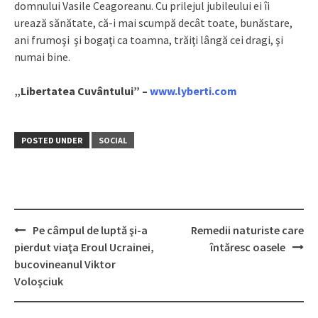
domnului Vasile Ceagoreanu. Cu prilejul jubileului ei îi
urează sănătate, că-i mai scumpă decât toate, bunăstare,
ani frumoşi şi bogaţi ca toamna, trăiţi lângă cei dragi, şi
numai bine.
„Libertatea Cuvântului” –
www.lyberti.com
POSTED UNDER
SOCIAL
Pe câmpul de luptă şi-a
Remedii naturiste care
Post
pierdut viaţa Eroul Ucrainei,
întăresc oasele
navigation
bucovineanul Viktor
Voloşciuk