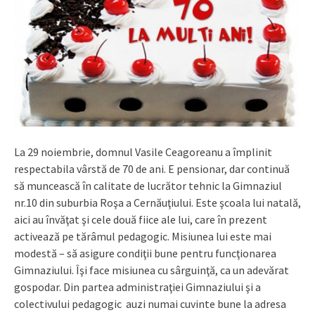
La 29 noiembrie, domnul Vasile Ceagoreanu a împlinit
respectabila vârstă de 70 de ani. E pensionar, dar continuă
să muncească în calitate de lucrător tehnic la Gimnaziul
nr.10 din suburbia Roşa a Cernăuţiului. Este şcoala lui natală,
aici au învăţat şi cele două fiice ale lui, care în prezent
activează pe tărâmul pedagogic. Misiunea lui este mai
modestă – să asigure condiţii bune pentru funcţionarea
Gimnaziului. Îşi face misiunea cu sârguinţă, ca un adevărat
gospodar. Din partea administraţiei Gimnaziului şi a
colectivului pedagogic auzi numai cuvinte bune la adresa