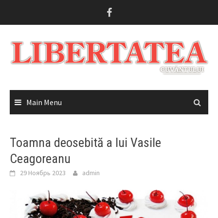
Skip
to
content
Main Menu
Toamna deosebită a lui Vasile
Ceagoreanu
29 Ноябрь 2023
admin