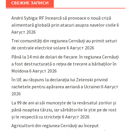
СВЕЖИЕ ЗАПИСИ
Andrii Sybiga: RF încearcă să provoace o nouă criză
alimentară globală prin atacuri asupra navelor civile
6
Август 2026
Trei comunități din regiunea Cernăuți au primit seturi
de centrale electrice solare
6 Август 2026
Până la 14 mii de dolari de fiecare: în regiunea Cernăuți
a fost destructurată o rețea de trecere a bărbaților în
Moldova
6 Август 2026
În UE au răspuns la declarația lui Zelenski privind
rachetele pentru apărarea aeriană a Ucrainei
6 Август
2026
La 99 de ani ai săi muncește de la revărsatul zorilor și
până noaptea târziu, iar sărbătorile le știe pe de rost
și le respectă cu strictețe
6 Август 2026
Agricultorii din regiunea Cernăuți au început