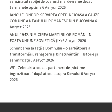
semănatul rapiței de toamnă mai devreme decât
termenele optime
6 Август 2026
IANCU FLONDOR: SERVIREA CREDINCIOASĂ A CAUZEI
COMUNE A NEAMULUI ROMÂNESC DIN BUCOVINA
6
Август 2026
ANUL 1942. NIMICIREA MARTIRILOR ROMÂNI ÎN
FOSTA UNIUNE SOVIETICĂ (IX)
6 Август 2026
Schimbarea la Față a Domnului – o sărbătoare a
transformării, renașterii și binecuvântării. Istorie și
semnificații
6 Август 2026
WP: Zelenski a acuzat partenerii de „victime
îngrozitoare” după atacul asupra Kievului
6 Август
2026